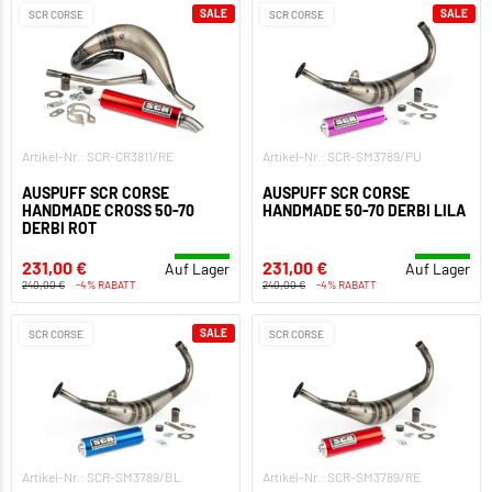
SALE
SALE
SCR CORSE
SCR CORSE
Artikel-Nr.: SCR-CR3811/RE
Artikel-Nr.: SCR-SM3789/PU
AUSPUFF SCR CORSE
AUSPUFF SCR CORSE
HANDMADE CROSS 50-70
HANDMADE 50-70 DERBI LILA
DERBI ROT
231,00 €
231,00 €
Auf Lager
Auf Lager
240,00 €
-4% RABATT
240,00 €
-4% RABATT
SALE
SCR CORSE
SCR CORSE
Artikel-Nr.: SCR-SM3789/BL
Artikel-Nr.: SCR-SM3789/RE