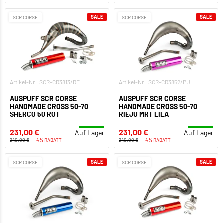
SALE
SALE
SCR CORSE
SCR CORSE
Artikel-Nr.: SCR-CR3813/RE
Artikel-Nr.: SCR-CR3852/PU
AUSPUFF SCR CORSE
AUSPUFF SCR CORSE
HANDMADE CROSS 50-70
HANDMADE CROSS 50-70
SHERCO 50 ROT
RIEJU MRT LILA
231,00 €
231,00 €
Auf Lager
Auf Lager
240,00 €
-4% RABATT
240,00 €
-4% RABATT
SALE
SALE
SCR CORSE
SCR CORSE