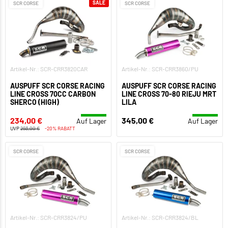
SALE
SCR CORSE
SCR CORSE
Artikel-Nr.: SCR-CRR3820CAR
Artikel-Nr.: SCR-CRR3860/PU
AUSPUFF SCR CORSE RACING
AUSPUFF SCR CORSE RACING
LINE CROSS 70CC CARBON
LINE CROSS 70-80 RIEJU MRT
SHERCO (HIGH)
LILA
234,00 €
345,00 €
Auf Lager
Auf Lager
UVP
293,00 €
-20% RABATT
SCR CORSE
SCR CORSE
Artikel-Nr.: SCR-CRR3824/PU
Artikel-Nr.: SCR-CRR3824/BL