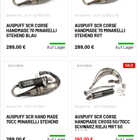
Artikel-Nr.: SCR-SC3834/BL
Artikel-Nr.: SCR-SC3834/RE
AUSPUFF SCR CORSE
AUSPUFF SCR CORSE
HANDMADE 70 MINARELLI
HANDMADE 70 MINARELLI
STEHEND BLAU
STEHEND ROT
289,00 €
289,00 €
Auf Lager
Auf Lager
SALE
SCR CORSE
SCR CORSE
Artikel-Nr.: SCR-SC3834
Artikel-Nr.: SCR-CR3852AL
AUSPUFF SCR HAND MADE
AUSPUFF SCR CORSE
70CC MINARELLI STEHEND
HANDMADE CROSS 50/70CC
SCHWARZ RIEJU MRT 50
(HIGH)
289,00 €
190,00 €
Auf Lager
Auf Lager