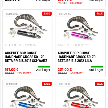
238,00 €
-20% RABATT
SALE
SALE
SCR CORSE
SCR CORSE
Artikel-Nr.: SCR-CR3817AL
Artikel-Nr.: SCR-CR3817/PU
AUSPUFF SCR CORSE
AUSPUFF SCR CORSE
HANDMADE CROSS 50 - 70
HANDMADE CROSS 50-70
BETA RR BIS 2012 SCHWARZ
BETA RR BIS 2012 LILA
197,00 €
231,00 €
Auf Lager
Auf Lager
247,00 €
-20% RABATT
240,00 €
-4% RABATT
SALE
SALE
SCR CORSE
SCR CORSE