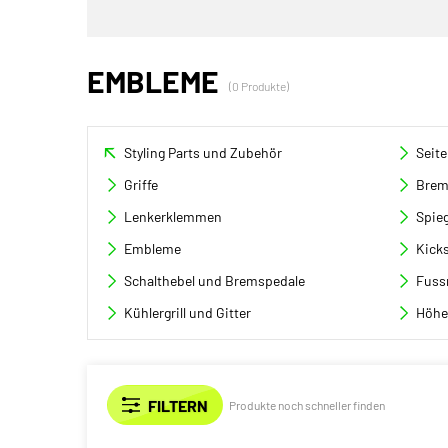
EMBLEME
(0 Produkte)
Styling Parts und Zubehör
Seit
Griffe
Brem
Lenkerklemmen
Spieg
Embleme
Kicks
Schalthebel und Bremspedale
Fuss
Kühlergrill und Gitter
Höhe
Produkte noch schneller finden