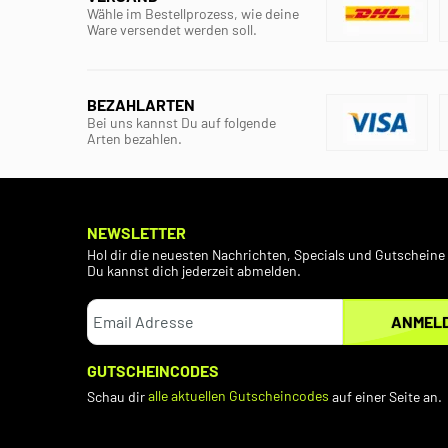
Wähle im Bestellprozess, wie deine
Ware versendet werden soll.
BEZAHLARTEN
Bei uns kannst Du auf folgende
Arten bezahlen.
NEWSLETTER
Hol dir die neuesten Nachrichten, Specials und Gutscheine 
Du kannst dich jederzeit abmelden.
ANMEL
GUTSCHEINCODES
Schau dir
alle aktuellen Gutscheincodes
auf einer Seite an.