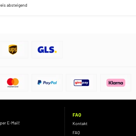
reis absteigend
FAQ
per E-Mail!
Kontakt
FAQ