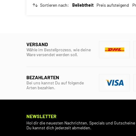
Sortieren nach:
Beliebtheit
Preis aufsteigend
P
VERSAND
Wähle im Bestellprozess, wie deine
Ware versendet werden soll.
BEZAHLARTEN
Bei uns kannst Du auf folgende
Arten bezahlen.
NEWSLETTER
Hol dir die neuesten Nachrichten, Specials und Gutscheine 
Du kannst dich jederzeit abmelden.