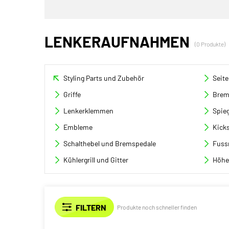
LENKERAUFNAHMEN
(0 Produkte)
Styling Parts und Zubehör
Seit
Griffe
Brem
Lenkerklemmen
Spieg
Embleme
Kicks
Schalthebel und Bremspedale
Fuss
Kühlergrill und Gitter
Höhe
Produkte noch schneller finden