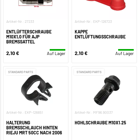
Artikel-Nr.: 27233
Artikel-Nr.: EKP-126723
ENTLÜFTERSCHRAUBE
KAPPE
M10X1,0 FÜR AJP
ENTLÜFTUNGSSCHRAUBE
BREMSSATTEL
2,10 €
2,10 €
Auf Lager
Auf Lager
STANDARD PARTS
STANDARD PARTS
Artikel-Nr.: EKP-126651
Artikel-Nr.: MF96.90037
HALTERUNG
HOHLSCHRAUBE M10X1.25
BREMSSCHLAUCH HINTEN
RIEJU MRT 50CC NACH 2006