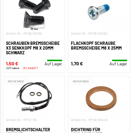
Artikel-Nr.: MF96.90092
Artikel-Nr.: MF96.90090
SCHRAUBEN BREMSSCHEIBE
FLACHKOPF SCHRAUBE
X3 SENKKOPF M8 X 20MM
BREMSSCHEIBE M8 X 25MM
SCHWARZ
1,50 €
1,70 €
Auf Lager
Auf Lager
UVP
1,60 €
-6% RABATT
MOTOFORCE
MOTOFORCE
Artikel-Nr.: MF01.116
Artikel-Nr.: MF96.90048
BREMSLICHTSCHALTER
DICHTRING FÜR