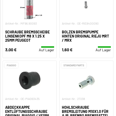
Artikel-Nr.: MF96.90093
Artikel-Nr.: OE-RIE8400090
SCHRAUBE BREMSSCHEIBE
BOLZEN BREMSPUMPE
LINSENKOPF M8 X 1.25 X
HINTEN ORIGINAL RIEJU MRT
25MM PEUGEOT
/ MRX
3,00 €
1,60 €
Auf Lager
Auf Lager
PIAGGIO
STANDARD PARTS
Artikel-Nr.: OE-PIA063435
Artikel-Nr.: 27238
ABDECKKAPPE
HOHLSCHRAUBE
ENTLÜFTUNGSSCHRAUBE
BREMSLEITUNG M10X1,0 FÜR
ORIGINAL PIAGGIO / VESPA
AJP, BREMBO BREMSSATTEL