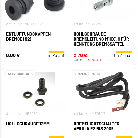
Artikel-Nr.: MR17310073
Artikel-Nr.: 27235
ENTLÜFTUNGSKAPPEN
HOHLSCHRAUBE
BREMSE (X2)
BREMSLEITUNG M10X1,0 FÜR
HENGTONG BREMSSATTEL
8,80 €
2,70 €
Im Zulauf
Im Zulauf
2,90 €
-7% RABATT
STANDARD PARTS
STANDARD PARTS
Artikel-Nr.: MB7430
Artikel-Nr.: MF01.117
HOHLSCHRAUBE 12MM
BREMSLICHTSCHALTER
APRILIA RS BIS 2005