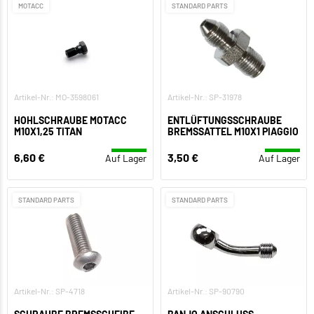
MOTACC
STANDARD PARTS
Artikel-Nr.: MO-3598061
Artikel-Nr.: SP-31978
HOHLSCHRAUBE MOTACC
ENTLÜFTUNGSSCHRAUBE
M10X1,25 TITAN
BREMSSATTEL M10X1 PIAGGIO
6,60 €
3,50 €
Auf Lager
Auf Lager
STANDARD PARTS
STANDARD PARTS
Artikel-Nr.: SP-4718
Artikel-Nr.: SP-90790