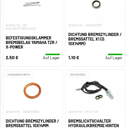
Artikel-Nr.: OE-
Artikel-Nr.: CGN492583
MAL5WXF59340000
DICHTUNG BREMSZYLINDER /
BEFESTIGUNGSKLAMMER
BREMSSATTEL X1 (D.
BREMSBELAG YAMAHA TZR /
10X14MM)
X-POWER
2,50 €
1,10 €
Auf Lager
Auf Lager
STANDARD PARTS
MOTOFORCE
Artikel-Nr.: CGN483804
Artikel-Nr.: MF01.118
DICHTUNG BREMSZYLINDER /
BREMSLICHTSCHALTER
BREMSSATTEL 10X14MM
HYDRAULIKBREMSE HINTEN