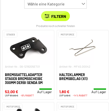
Produkte noch schneller finden
STAGE6
MOTOFORCE
Artikel-Nr.: S6-1219205ET01
Artikel-Nr.: MF45.00042
BREMSSATTELADAPTER
HALTEKLAMMER
STAGE6 BREMSSCHEIBE
BREMSBELAG (X1)
300MM DERBI SENDA SM
52,00 €
1,80 €
Auf Lager
Auf Lager
UVP
57,00 €
-9% RABATT
UVP
2,10 €
-14% RABATT
MOTOFORCE
MOTOFORCE