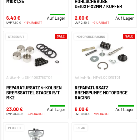
M10X1,25
HOHLSCHRAUBE
D=10X14X2MM / KUPFER
6,40 €
2,60 €
Auf Lager
Auf Lager
UVP
7,50 €
-15% RABATT
UVP
2,80 €
-7% RABATT
SALE
SALE
STAGE6 R/T
MOTOFORCE RACING
Artikel-Nr.: S6-1400376ET04
Artikel-Nr.: MF45.00101ET01
REPARATURSATZ 4-KOLBEN
REPARATURSATZ
BREMSSATTEL STAGE6 R/T
BREMSPUMPE MOTOFORCE
MK2
RACING
23,00 €
6,00 €
Auf Lager
Auf Lager
UVP
40,00 €
-43% RABATT
UVP
9,90 €
-39% RABATT
PEUGEOT
RIEJU