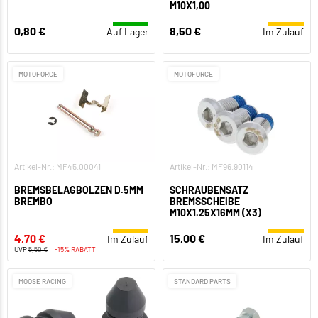
M10X1,00
0,80 €
8,50 €
Auf Lager
Im Zulauf
MOTOFORCE
MOTOFORCE
Artikel-Nr.: MF45.00041
Artikel-Nr.: MF96.90114
BREMSBELAGBOLZEN D.5MM
SCHRAUBENSATZ
BREMBO
BREMSSCHEIBE
M10X1.25X16MM (X3)
4,70 €
15,00 €
Im Zulauf
Im Zulauf
UVP
5,50 €
-15% RABATT
MOOSE RACING
STANDARD PARTS