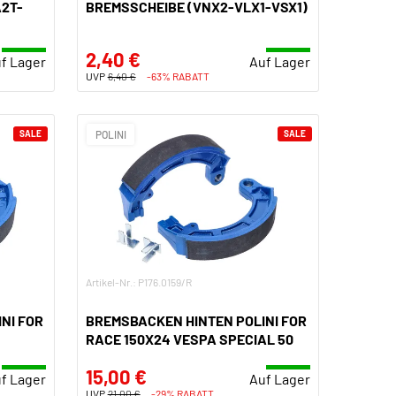
A2T-
BREMSSCHEIBE (VNX2-VLX1-VSX1)
2,40 €
f Lager
Auf Lager
UVP
6,40 €
-63% RABATT
SALE
POLINI
SALE
Artikel-Nr.: P176.0159/R
NI FOR
BREMSBACKEN HINTEN POLINI FOR
RACE 150X24 VESPA SPECIAL 50
15,00 €
f Lager
Auf Lager
UVP
21,00 €
-29% RABATT