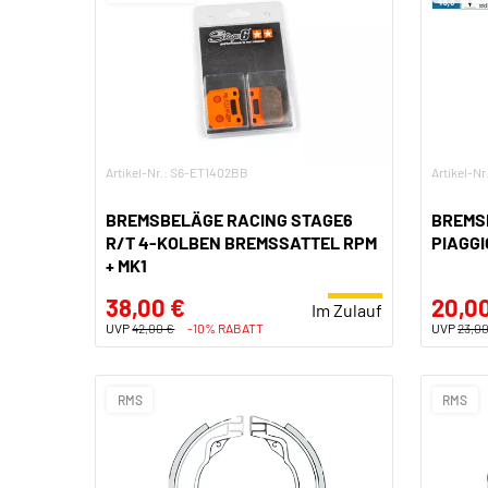
Artikel-Nr.: S6-ET1402BB
Artikel-Nr
BREMSBELÄGE RACING STAGE6
BREMSB
R/T 4-KOLBEN BREMSSATTEL RPM
PIAGGI
+ MK1
38,00 €
20,0
Im Zulauf
UVP
42,00 €
-10% RABATT
UVP
23,00
RMS
RMS