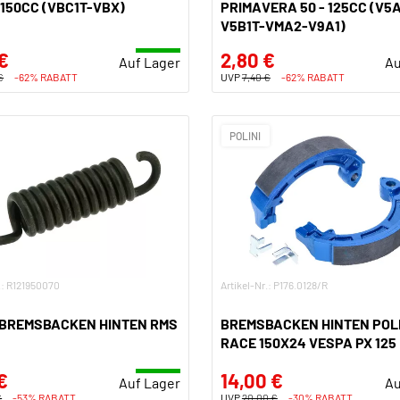
150CC (VBC1T-VBX)
PRIMAVERA 50 - 125CC (V5
V5B1T-VMA2-V9A1)
€
2,80 €
Auf Lager
Au
€
-62% RABATT
UVP
7,40 €
-62% RABATT
POLINI
.: R121950070
Artikel-Nr.: P176.0128/R
 BREMSBACKEN HINTEN RMS
BREMSBACKEN HINTEN POLI
RACE 150X24 VESPA PX 125
€
14,00 €
Auf Lager
Au
€
-53% RABATT
UVP
20,00 €
-30% RABATT