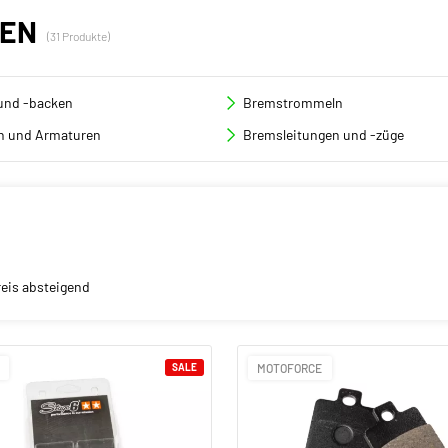
KEN
(31 Produkte)
und -backen
Bremstrommeln
 und Armaturen
Bremsleitungen und -züge
reis absteigend
SALE
MOTOFORCE