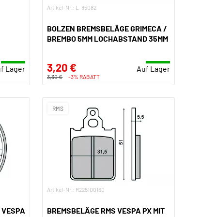
Artikel-Nr.: L-85082
BOLZEN BREMSBELÄGE GRIMECA /
BREMBO 5MM LOCHABSTAND 35MM
3,20 €
f Lager
Auf Lager
3,30 €
-3% RABATT
RMS
Artikel-Nr.: R225100160
 VESPA
BREMSBELÄGE RMS VESPA PX MIT