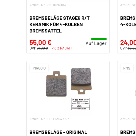
Artikel-Nr.: S6-1026003
Artikel-N
BREMSBELÄGE STAGE6 R/T
BREMS
KERAMIK FÜR 4-KOLBEN
4-KOL
BREMSSATTEL
55,00 €
24,0
Auf Lager
UVP
61,00 €
-10% RABATT
UVP
30,0
PIAGGIO
RMS
Artikel-Nr.: OE-PIA647157
Artikel-N
BREMSBELÄGE - ORIGINAL
BREMS