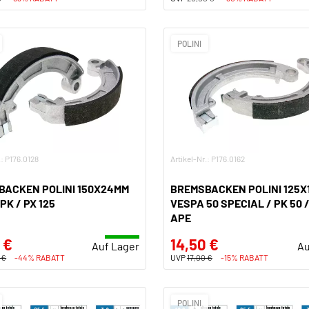
POLINI
.: P176.0128
Artikel-Nr.: P176.0162
BACKEN POLINI 150X24MM
BREMSBACKEN POLINI 125X
PK / PX 125
VESPA 50 SPECIAL / PK 50 /
APE
 €
14,50 €
Auf Lager
Au
 €
-44% RABATT
UVP
17,00 €
-15% RABATT
POLINI