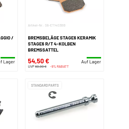
Artikel-Nr.: S6-ET1403BB
GGIO /
BREMSBELÄGE STAGE6 KERAMIK
STAGE6 R/T 4-KOLBEN
BREMSSATTEL
54,50 €
f Lager
Auf Lager
UVP
60,00 €
-9% RABATT
STANDARD PARTS