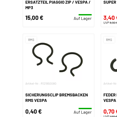
ERSATZTEIL PIAGGIO ZIP / VESPA /
SUPER 
MP3
15,00 €
3,40 
Auf Lager
UVP
8,90 
RMS
RMS
Artikel-Nr.: R121950080
Artikel-Nr
SICHERUNGSCLIP BREMSBACKEN
FEDER
RMS VESPA
VESPA
0,40 €
0,70 
Auf Lager
UVP
1,50 