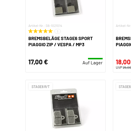
Artikel-Nr.: S6-1021014
Artikel-Nr
1
BREMSBELÄGE STAGE6 SPORT
BREMS
PIAGGIO ZIP / VESPA / MP3
PIAGGI
17,00 €
18,00
Auf Lager
UVP
25,00
STAGE6 R/T
STAGE6