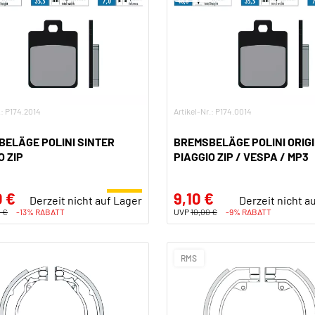
.: P174.2014
Artikel-Nr.: P174.0014
ELÄGE POLINI SINTER
BREMSBELÄGE POLINI ORIG
O ZIP
PIAGGIO ZIP / VESPA / MP3
0 €
9,10 €
Derzeit nicht auf Lager
Derzeit nicht a
 €
-13% RABATT
UVP
10,00 €
-9% RABATT
RMS