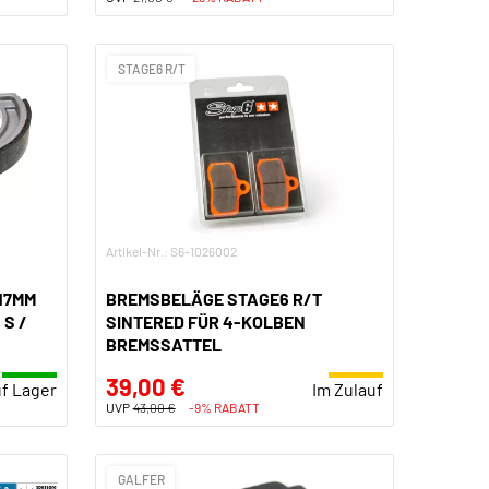
STAGE6 R/T
Artikel-Nr.: S6-1026002
17MM
BREMSBELÄGE STAGE6 R/T
 S /
SINTERED FÜR 4-KOLBEN
BREMSSATTEL
39,00 €
f Lager
Im Zulauf
UVP
43,00 €
-9% RABATT
GALFER