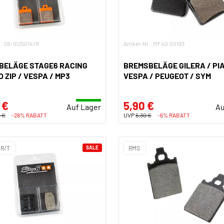
.: S6-1025014/R
Artikel-Nr.: MF40.00193
BELÄGE STAGE6 RACING
BREMSBELÄGE GILERA / PIA
O ZIP / VESPA / MP3
VESPA / PEUGEOT / SYM
 €
5,90 €
Auf Lager
Au
 €
-28% RABATT
UVP
6,30 €
-6% RABATT
 R/T
SALE
RMS