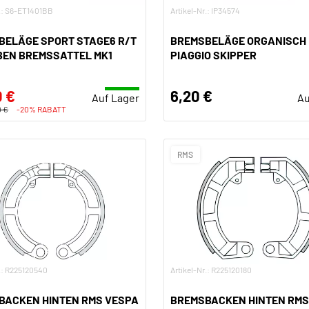
r.: S6-ET1401BB
Artikel-Nr.: IP34574
BELÄGE SPORT STAGE6 R/T
BREMSBELÄGE ORGANISCH
BEN BREMSSATTEL MK1
PIAGGIO SKIPPER
0 €
6,20 €
Auf Lager
Au
0 €
-20% RABATT
RMS
r.: R225120540
Artikel-Nr.: R225120180
BACKEN HINTEN RMS VESPA
BREMSBACKEN HINTEN RMS