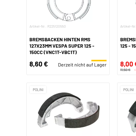
Artikel-Nr.: R225120550
Artikel-Nr
BREMSBACKEN HINTEN RMS
BREMS
127X23MM VESPA SUPER 125 -
125 - 1
150CC (VNC1T-VBC1T)
8,60 €
8,00 
Derzeit nicht auf Lager
11,50 €
POLINI
POLINI