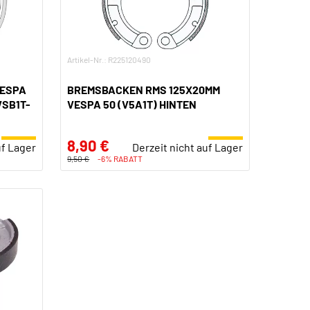
Artikel-Nr.: R225120490
VESPA
BREMSBACKEN RMS 125X20MM
VSB1T-
VESPA 50 (V5A1T) HINTEN
8,90 €
uf Lager
Derzeit nicht auf Lager
9,50 €
-6% RABATT