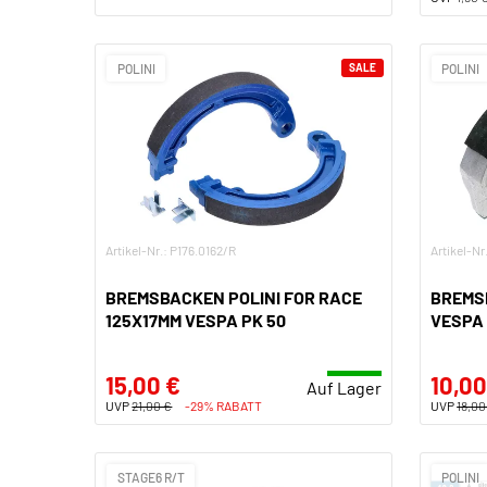
POLINI
SALE
POLINI
Artikel-Nr.: P176.0162/R
Artikel-Nr
BREMSBACKEN POLINI FOR RACE
BREMS
125X17MM VESPA PK 50
VESPA 
15,00 €
10,00
Auf Lager
UVP
21,00 €
-29% RABATT
UVP
18,00
STAGE6 R/T
POLINI