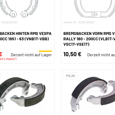
.: R225120530
Artikel-Nr.: R225120520
BACKEN HINTEN RMS VESPA
BREMSBACKEN VORN RMS 
50CC 1951 - 63 (VNB1T-VBB)
RALLY 180 - 200CC (VLB1T-
VSC1T-VSE1T)
€
10,50 €
Derzeit nicht auf Lager
Derzeit nicht a
-30% RABATT
POLINI