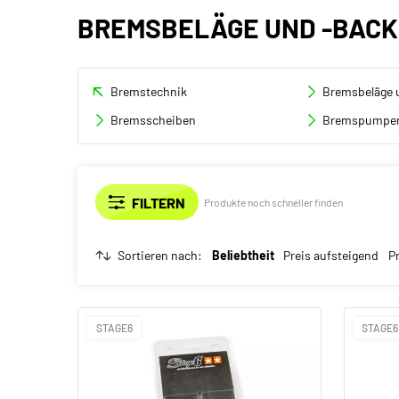
BREMSBELÄGE UND -BAC
Bremstechnik
Bremsbeläge 
Bremsscheiben
Bremspumpen
Produkte noch schneller finden
Sortieren nach:
Beliebtheit
Preis aufsteigend
P
STAGE6
STAGE6