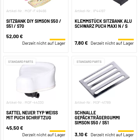
Artikel-Nr.: MOF-F.49466
Artikel-Nr.: IP44197
SITZBANK DIY SIMSON S50 /
KLEMMSTÜCK SITZBANK ALU
S51 / S70
SCHWARZ PUCH MAXI N / S
52,00 €
7,80 €
Derzeit nicht auf Lager
Derzeit nicht auf Lager
STANDARD PARTS
STANDARD PARTS
Artikel-Nr.: MOF-44330
Artikel-Nr.: MOF-41789
SATTEL NEUER TYP WEISS M
SCHNALLE
IT PUCH SCHRIFTZUG
GEPÄCKTRÄGERGUMMI
SIMSON S50 / S51
45,50 €
3,10 €
Derzeit nicht auf Lager
Derzeit nicht auf Lager