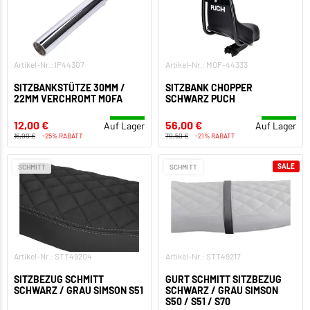
Artikel-Nr.: IP44307
Artikel-Nr.: MOF-44333
SITZBANKSTÜTZE 30MM /
SITZBANK CHOPPER
22MM VERCHROMT MOFA
SCHWARZ PUCH
12,00 €
56,00 €
Auf Lager
Auf Lager
16,00 €
-25% RABATT
70,50 €
-21% RABATT
SALE
SCHMITT
SCHMITT
Artikel-Nr.: STT49204
Artikel-Nr.: STT49217
SITZBEZUG SCHMITT
GURT SCHMITT SITZBEZUG
SCHWARZ / GRAU SIMSON S51
SCHWARZ / GRAU SIMSON
S50 / S51 / S70