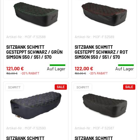
Artikel-Nr.: MOF-F.52588
Artikel-Nr.: MOF-F.52589
SITZBANK SCHMITT
SITZBANK SCHMITT
GESTEPPT SCHWARZ / GRÜN
GESTEPPT SCHWARZ / ROT
SIMSON S50 / S51 / S70
SIMSON S50 / S51 / S70
121,00 €
122,00 €
Auf Lager
Auf Lager
152,00 €
-20% RABATT
153,00 €
-20% RABATT
SALE
SALE
SCHMITT
SCHMITT
Artikel-Nr.: MOF-F.52590
Artikel-Nr.: MOF-F.52587
SITZBANK SCHMITT
SITZBANK SCHMITT