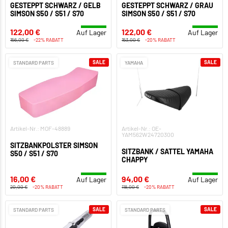
GESTEPPT SCHWARZ / GELB
GESTEPPT SCHWARZ / GRAU
SIMSON S50 / S51 / S70
SIMSON S50 / S51 / S70
122,00 €
122,00 €
Auf Lager
Auf Lager
156,00 €
-22% RABATT
153,00 €
-20% RABATT
SALE
SALE
STANDARD PARTS
YAMAHA
Artikel-Nr.: MOF-48889
Artikel-Nr.: OE-
YAM562W24720300
SITZBANKPOLSTER SIMSON
SITZBANK / SATTEL YAMAHA
S50 / S51 / S70
CHAPPY
16,00 €
94,00 €
Auf Lager
Auf Lager
20,00 €
-20% RABATT
118,00 €
-20% RABATT
SALE
SALE
STANDARD PARTS
STANDARD PARTS