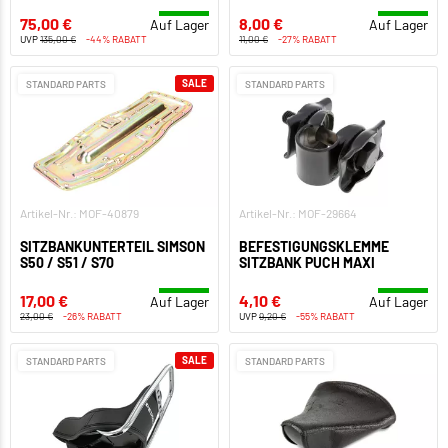
75,00 €
8,00 €
Auf Lager
Auf Lager
UVP
135,00 €
-44% RABATT
11,00 €
-27% RABATT
SALE
STANDARD PARTS
STANDARD PARTS
Artikel-Nr.: MOF-40879
Artikel-Nr.: MOF-29664
SITZBANKUNTERTEIL SIMSON
BEFESTIGUNGSKLEMME
S50 / S51 / S70
SITZBANK PUCH MAXI
17,00 €
4,10 €
Auf Lager
Auf Lager
23,00 €
-26% RABATT
UVP
9,20 €
-55% RABATT
SALE
STANDARD PARTS
STANDARD PARTS