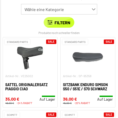
Produkte noch schneller finden
SALE
SALE
STANDARD PARTS
STANDARD PARTS
Artikel-Nr.: VE25002
Artikel-Nr.: SP-95358
SATTEL ORIGINALERSATZ
SITZBANK ENDURO SIMSON
PIAGGIO CIAO
S50 / S51E / S70 SCHWARZ
35,00 €
36,00 €
Auf Lager
Auf Lager
46,00 €
-24% RABATT
45,00 €
-20% RABATT
SALE
SALE
SCHMITT
SCHMITT