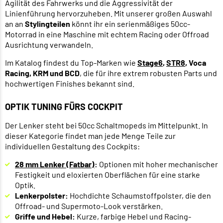
Agilität des Fahrwerks und die Aggressivität der
Linienführung hervorzuheben. Mit unserer großen Auswahl
an an
Stylingteilen
könnt ihr ein serienmäßiges 50cc-
Motorrad in eine Maschine mit echtem Racing oder Offroad
Ausrichtung verwandeln.
Im Katalog findest du Top-Marken wie
Stage6
,
STR8
,
Voca
Racing, KRM und
BCD
, die für ihre extrem robusten Parts und
hochwertigen Finishes bekannt sind.
OPTIK TUNING FÜRS COCKPIT
Der Lenker steht bei 50cc Schaltmopeds im Mittelpunkt. In
dieser Kategorie findet man jede Menge Teile zur
individuellen Gestaltung des Cockpits:
28 mm Lenker (Fatbar)
:
Optionen mit hoher mechanischer
Festigkeit und eloxierten Oberflächen für eine starke
Optik.
Lenkerpolster:
Hochdichte Schaumstoffpolster, die den
Offroad- und Supermoto-Look verstärken.
Griffe und Hebel:
Kurze, farbige Hebel und Racing-