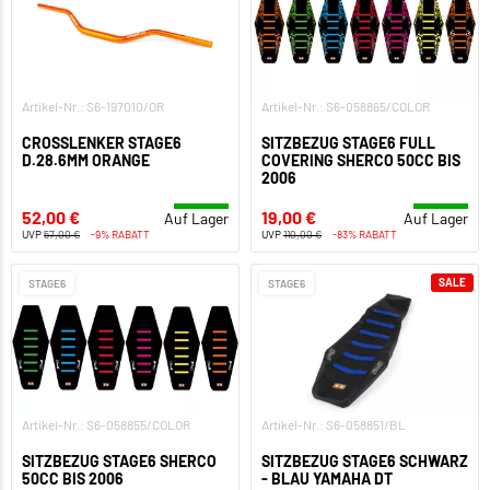
Artikel-Nr.: S6-197010/OR
Artikel-Nr.: S6-058865/COLOR
CROSSLENKER STAGE6
SITZBEZUG STAGE6 FULL
D.28.6MM ORANGE
COVERING SHERCO 50CC BIS
2006
52,00 €
19,00 €
Auf Lager
Auf Lager
UVP
57,00 €
-9% RABATT
UVP
110,00 €
-83% RABATT
SALE
STAGE6
STAGE6
Artikel-Nr.: S6-058855/COLOR
Artikel-Nr.: S6-058851/BL
SITZBEZUG STAGE6 SHERCO
SITZBEZUG STAGE6 SCHWARZ
50CC BIS 2006
- BLAU YAMAHA DT