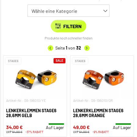
Produkte noch schneller finden
Seite
1
von
32
SALE
STAGE6
STAGE6
Artikel-Nr.: S6-196010/YE
Artikel-Nr.: S6-196010/OR
LENKERKLEMMEN STAGE6
LENKERKLEMMEN STAGE6
28,6MM GELB
28,6MM ORANGE
34,00 €
49,00 €
Auf Lager
Auf Lager
UVP
54,00 €
-37% RABATT
UVP
54,00 €
-9% RABATT