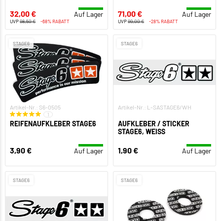
32,00 €
71,00 €
Auf Lager
Auf Lager
UVP
98,50 €
-68% RABATT
UVP
99,00 €
-28% RABATT
STAGE6
STAGE6
Artikel-Nr.: S6-0505
Artikel-Nr.: L-SASTAGE6/WH
1
REIFENAUFKLEBER STAGE6
AUFKLEBER / STICKER
STAGE6, WEISS
3,90 €
1,90 €
Auf Lager
Auf Lager
STAGE6
STAGE6