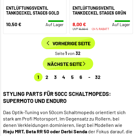
ENTLÜFTUNGSVENTIL
ENTLÜFTUNGSVENTIL
TANKDECKEL STAGE6 GOLD
TANKDECKEL STAGE6 GRÜN
10,50 €
8,00 €
Auf Lager
Auf Lager
UVP
10,50 €
-24% RABATT
VORHERIGE SEITE
Seite
1
von
32
NÄCHSTE SEITE
1
2
3
4
5
6
-
32
STYLING PARTS FÜR 50CC SCHALTMOPEDS:
SUPERMOTO UND ENDURO
Das Optik-Tuning von 50ccm Schaltmopeds orientiert sich
stark am Profi Motorsport. Im Gegensatz zu Rollern, bei
denen Verkleidungen dominieren, liegt bei Modellen wie
Rieju MRT, Beta RR 50 oder Derbi Senda
der Fokus darauf, die