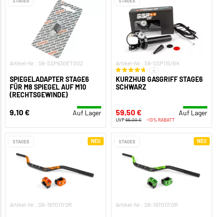
STAGE6
STAGE6
Artikel-Nr.: S6-SSP630ET002
Artikel-Nr.: S6-SSP115/BK
4
SPIEGELADAPTER STAGE6
KURZHUB GASGRIFF STAGE6
FÜR M8 SPIEGEL AUF M10
SCHWARZ
(RECHTSGEWINDE)
9,10 €
59,50 €
Auf Lager
Auf Lager
UVP
66,00 €
-10% RABATT
NEU
NEU
STAGE6
STAGE6
Artikel-Nr.: S6-197017/OR
Artikel-Nr.: S6-197017/GR