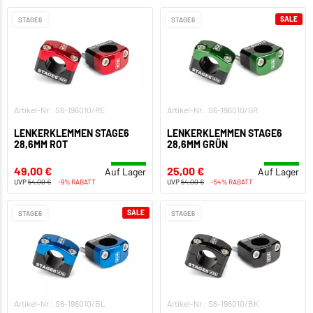
SALE
STAGE6
STAGE6
Artikel-Nr.: S6-196010/RE
Artikel-Nr.: S6-196010/GR
LENKERKLEMMEN STAGE6
LENKERKLEMMEN STAGE6
28,6MM ROT
28,6MM GRÜN
49,00 €
25,00 €
Auf Lager
Auf Lager
UVP
54,00 €
-9% RABATT
UVP
54,00 €
-54% RABATT
SALE
STAGE6
STAGE6
Artikel-Nr.: S6-196010/BL
Artikel-Nr.: S6-196010/BK