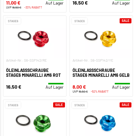
11,00 €
16,50 €
Auf Lager
Auf Lager
UVP
16,50 €
-33% RABATT
SALE
STAGE6
STAGE6
Artikel-Nr.: S6-SSP142/RE
Artikel-Nr.: S6-SSP142/YE
ÖLEINLASSSCHRAUBE
ÖLEINLASSSCHRAUBE
STAGE6 MINARELLI AM6 ROT
STAGE6 MINARELLI AM6 GELB
16,50 €
8,00 €
Auf Lager
Auf Lager
UVP
16,50 €
-52% RABATT
SALE
SALE
STAGE6
STAGE6