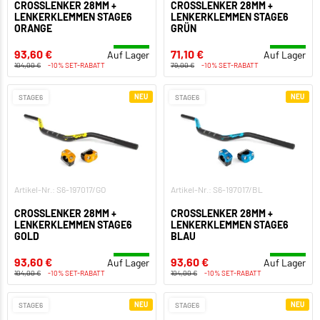
CROSSLENKER 28MM +
CROSSLENKER 28MM +
LENKERKLEMMEN STAGE6
LENKERKLEMMEN STAGE6
ORANGE
GRÜN
93,60 €
71,10 €
Auf Lager
Auf Lager
104,00 €
-10% SET-RABATT
79,00 €
-10% SET-RABATT
NEU
NEU
STAGE6
STAGE6
Artikel-Nr.: S6-197017/GO
Artikel-Nr.: S6-197017/BL
CROSSLENKER 28MM +
CROSSLENKER 28MM +
LENKERKLEMMEN STAGE6
LENKERKLEMMEN STAGE6
GOLD
BLAU
93,60 €
93,60 €
Auf Lager
Auf Lager
104,00 €
-10% SET-RABATT
104,00 €
-10% SET-RABATT
NEU
NEU
STAGE6
STAGE6