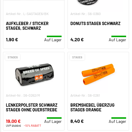
Artikel-Nr.: L-SASTAGE6/BK
Artikel-Nr.: S6-0360
AUFKLEBER / STICKER
DONUTS STAGE6 SCHWARZ
STAGE6, SCHWARZ
1,90 €
4,20 €
Auf Lager
Auf Lager
STAGE6
STAGE6
Artikel-Nr.: S6-0262/M
Artikel-Nr.: S6-0261
LENKERPOLSTER SCHWARZ
BREMSHEBEL ÜBERZUG
STAGE6 OHNE QUERSTREBE
STAGE6 ORANGE
19,00 €
8,40 €
Auf Lager
Auf Lager
UVP
21,00 €
-10% RABATT