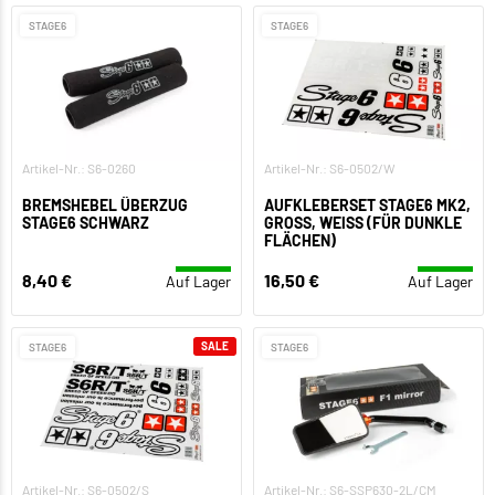
STAGE6
STAGE6
Artikel-Nr.: S6-0260
Artikel-Nr.: S6-0502/W
BREMSHEBEL ÜBERZUG
AUFKLEBERSET STAGE6 MK2,
STAGE6 SCHWARZ
GROSS, WEISS (FÜR DUNKLE FL
ÄCHEN)
8,40 €
16,50 €
Auf Lager
Auf Lager
SALE
STAGE6
STAGE6
Artikel-Nr.: S6-0502/S
Artikel-Nr.: S6-SSP630-2L/CM