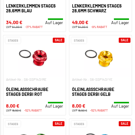
LENKERKLEMMEN STAGE6
LENKERKLEMMEN STAGE6
28,6MM BLAU
28,6MM SCHWARZ
34,00 €
49,00 €
Auf Lager
Auf Lager
UVP
54,00 €
-37% RABATT
UVP
54,00 €
-9% RABATT
SALE
SALE
STAGE6
STAGE6
Artikel-Nr.: S6-SSP143/RE
Artikel-Nr.: S6-SSP143/YE
ÖLEINLASSSCHRAUBE
ÖLEINLASSSCHRAUBE
STAGE6 DERBI ROT
STAGE6 DERBI GELB
8,00 €
8,00 €
Auf Lager
Auf Lager
UVP
16,50 €
-52% RABATT
UVP
16,50 €
-52% RABATT
SALE
SALE
STAGE6
STAGE6