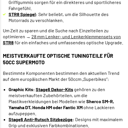
Griffgummis sorgen für ein direkteres und sportlicheres
Fahrgefühl.
STR8 Spiegel
:
Sehr beliebt, um die Silhouette des
Motorrads zu verschlanken.
Um Zeit zu sparen und die Suche nach Einzelteilen zu
optimieren →
28 mm Lenker- und Lenkerklemmensets von
STR8
für ein einfaches und umfassendes optische Upgrade.
MEISTVERKAUFTE OPTISCHE TUNINGTEILE FÜR
50CC SUPERMOTO
Bestimmte Komponenten bestimmen den aktuellen Trend
auf dem europäischen Markt der 50ccm „Superbikes“:
Graphic Kits:
Stage6 Dekor-Kits
gehören zu den
meistverkauften Zubehörteilen, um die
Plastikverkleidungen bei Modellen wie
Sherco SM-R,
Yamaha DT, Honda HM oder Fantic XM
ohne Lackieren
aufzupeppen.
Stage6 Anti-Rutsch Sitzbezüge
:
Designs mit maximalem
Grip und exklusiven Farbkombinationen.