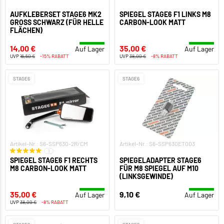
AUFKLEBERSET STAGE6 MK2
SPIEGEL STAGE6 F1 LINKS M8
GROSS SCHWARZ (FÜR HELLE F
CARBON-LOOK MATT
LÄCHEN)
14,00 €
35,00 €
Auf Lager
Auf Lager
UVP
16,50 €
-15% RABATT
UVP
38,00 €
-8% RABATT
STAGE6
STAGE6
Artikel-Nr.: S6-SSP630-2R/CM
Artikel-Nr.: S6-SSP630ET003
1
SPIEGEL STAGE6 F1 RECHTS
SPIEGELADAPTER STAGE6
M8 CARBON-LOOK MATT
FÜR M8 SPIEGEL AUF M10
(LINKSGEWINDE)
35,00 €
9,10 €
Auf Lager
Auf Lager
UVP
38,00 €
-8% RABATT