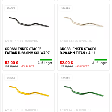
STAGE6
STAGE6
Artikel-Nr.: S6-197010/BK
Artikel-Nr.: S6-197010/AL
CROSSLENKER STAGE6
CROSSLENKER STAGE6
FATBAR D.28.6MM SCHWARZ
D.28.6MM TITAN / ALU
52,00 €
52,00 €
Auf Lager
Auf Lager
UVP
57,00 €
-9% RABATT
UVP
57,00 €
-9% RABATT
STAGE6
STAGE6
Artikel-Nr.: S6-197010/GO
Artikel-Nr.: S6-197010/GR