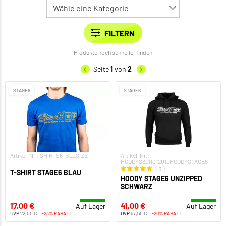
Produkte noch schneller finden
Seite
1
von
2
STAGE6
STAGE6
Artikel-Nr.: SHIRTS6-BL_SIZE
Artikel-Nr.:
HOODYS6_1101201_HOODYSTAGE6
3
T-SHIRT STAGE6 BLAU
HOODY STAGE6 UNZIPPED
SCHWARZ
17,00 €
41,00 €
Auf Lager
Auf Lager
UVP
22,00 €
-23% RABATT
UVP
57,50 €
-29% RABATT