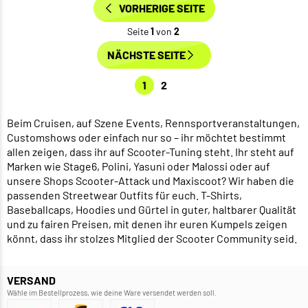
VORHERIGE SEITE
Seite
1
von
2
NÄCHSTE SEITE
1
2
Beim Cruisen, auf Szene Events, Rennsportveranstaltungen,
Customshows oder einfach nur so – ihr möchtet bestimmt
allen zeigen, dass ihr auf Scooter-Tuning steht. Ihr steht auf
Marken wie Stage6, Polini, Yasuni oder Malossi oder auf
unsere Shops Scooter-Attack und Maxiscoot? Wir haben die
passenden Streetwear Outfits für euch. T-Shirts,
Baseballcaps, Hoodies und Gürtel in guter, haltbarer Qualität
und zu fairen Preisen, mit denen ihr euren Kumpels zeigen
könnt, dass ihr stolzes Mitglied der Scooter Community seid.
VERSAND
Wähle im Bestellprozess, wie deine Ware versendet werden soll.