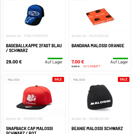
Artikel-Nr.: TFASTMERCP01
Artikel-Nr.: M4114539.O0
BASEBALLKAPPE 2FAST BLAU
BANDANA MALOSSI ORANGE
/ SCHWARZ
29,00 €
7,00 €
Auf Lager
Auf Lager
9,20 €
-24% RABATT
SALE
SALE
MALOSSI
MALOSSI
Artikel-Nr.: M4120011.R0
Artikel-Nr.: M4118420.B0
SNAPBACK CAP MALOSSI
BEANIE MALOSSI SCHWARZ
SCHWARZ / ROT