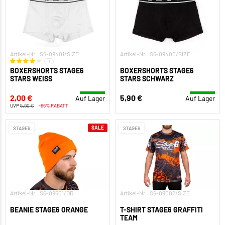
Artikel-Nr.: S6-09401/SIZE
Artikel-Nr.: S6-09400/SIZE
1
BOXERSHORTS STAGE6
BOXERSHORTS STAGE6
STARS WEISS
STARS SCHWARZ
2,00 €
5,90 €
Auf Lager
Auf Lager
UVP
5,90 €
-66% RABATT
SALE
STAGE6
STAGE6
Artikel-Nr.: S6-09501/OR
Artikel-Nr.: S6-09002/SIZE
BEANIE STAGE6 ORANGE
T-SHIRT STAGE6 GRAFFITI
TEAM