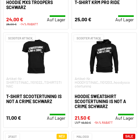
HOODIE MXS TROOPERS
T-SHIRT KRM PRO RIDE
SCHWARZ
24,00 €
25,00 €
Auf Lager
Auf Lager
28,00 €
-14% RABATT
SCOOTER ATTACK
SCOOTER ATTACK
Artikel-Nr.:
Artikel-Nr.:
SHIRTSTINAC_1101022_TSHIRTSTI
HOODYSTINAC_1101203_hoodysco
NAC
otertuning
T-SHIRT SCOOTERTUNING IS
HOODIE SWEATSHIRT
NOT A CRIME SCHWARZ
SCOOTERTUNING IS NOT A
CRIME SCHWARZ
11,00 €
21,50 €
Auf Lager
Auf Lager
UVP
46,50 €
-54% RABATT
NEU
SALE
2FAST
MALOSSI