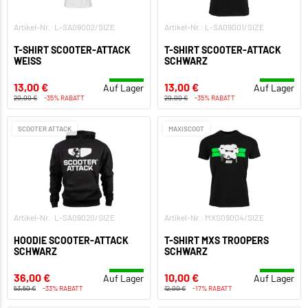
Artikel-Nr.: L-SA09002/SIZE
Artikel-Nr.: L-SA09001/SIZE
T-SHIRT SCOOTER-ATTACK
T-SHIRT SCOOTER-ATTACK
WEISS
SCHWARZ
13,00 €
13,00 €
Auf Lager
Auf Lager
20,00 €
-35% RABATT
20,00 €
-35% RABATT
SCOOTER ATTACK
MAXISCOOT
Artikel-Nr.: L-SA09020/SIZE
Artikel-Nr.: MXS09004/SIZE
HOODIE SCOOTER-ATTACK
T-SHIRT MXS TROOPERS
SCHWARZ
SCHWARZ
36,00 €
10,00 €
Auf Lager
Auf Lager
53,50 €
-33% RABATT
12,00 €
-17% RABATT