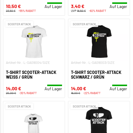
10,50 €
3,40 €
Auf Lager
Auf Lager
23,50 €
-55% RABATT
UVP
18,50 €
-82% RABATT
SCOOTER ATTACK
SCOOTER ATTACK
Artikel-Nr.: L-SA09004/SIZE
Artikel-Nr.: L-SA09003/SIZE
T-SHIRT SCOOTER-ATTACK
T-SHIRT SCOOTER-ATTACK
WEISS / GRÜN
SCHWARZ / GRÜN
14,00 €
14,00 €
Auf Lager
Auf Lager
20,00 €
-30% RABATT
18,00 €
-22% RABATT
SCOOTER ATTACK
SCOOTER ATTACK