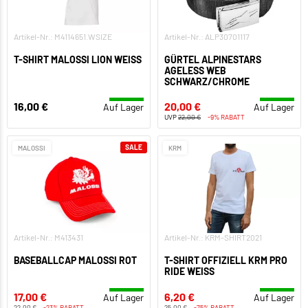
Artikel-Nr.: M4114651.WSIZE
Artikel-Nr.: ALP30701117
T-SHIRT MALOSSI LION WEISS
GÜRTEL ALPINESTARS
AGELESS WEB
SCHWARZ/CHROME
16,00 €
20,00 €
Auf Lager
Auf Lager
UVP
22,00 €
-9% RABATT
SALE
MALOSSI
KRM
Artikel-Nr.: M413431
Artikel-Nr.: KRM-SHIRT2021
BASEBALLCAP MALOSSI ROT
T-SHIRT OFFIZIELL KRM PRO
RIDE WEISS
17,00 €
6,20 €
Auf Lager
Auf Lager
22,00 €
-23% RABATT
25,00 €
-75% RABATT