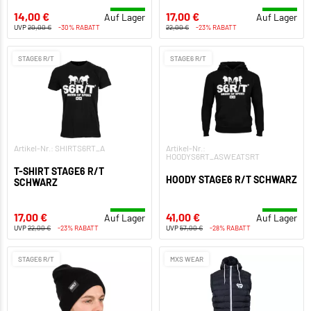
14,00 €
17,00 €
Auf Lager
Auf Lager
UVP
20,00 €
-30% RABATT
22,00 €
-23% RABATT
STAGE6 R/T
STAGE6 R/T
Artikel-Nr.: SHIRTS6RT_A
Artikel-Nr.:
HOODYS6RT_ASWEATSRT
T-SHIRT STAGE6 R/T
HOODY STAGE6 R/T SCHWARZ
SCHWARZ
17,00 €
41,00 €
Auf Lager
Auf Lager
UVP
22,00 €
-23% RABATT
UVP
57,00 €
-28% RABATT
STAGE6 R/T
MXS WEAR