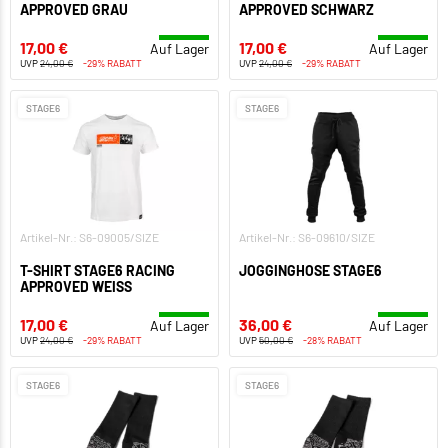
APPROVED GRAU
APPROVED SCHWARZ
17,00 €
17,00 €
Auf Lager
Auf Lager
UVP
24,00 €
-29% RABATT
UVP
24,00 €
-29% RABATT
STAGE6
STAGE6
Artikel-Nr.: S6-09005/SIZE
Artikel-Nr.: S6-09610/SIZE
T-SHIRT STAGE6 RACING
JOGGINGHOSE STAGE6
APPROVED WEISS
17,00 €
36,00 €
Auf Lager
Auf Lager
UVP
24,00 €
-29% RABATT
UVP
50,00 €
-28% RABATT
STAGE6
STAGE6