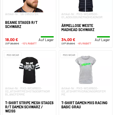
Artikel-Nr.: S6-09500/BK
Artikel-Nr.: MXS-WEAR500-
01_ADOUDOUNEMADHEADNOIR
BEANIE STAGE6 R/T
ÄRMELLOSE WESTE
SCHWARZ
MADHEAD SCHWARZ
18,00 €
34,00 €
Auf Lager
Auf Lager
UVP
20,00 €
-10% RABATT
UVP
37,00 €
-8% RABATT
MXS WEAR
MXS WEAR
Artikel-Nr.: MXS-WEAR600-
Artikel-Nr.: MXS-WEAR600-
02_ATSHIRTMESHSTAGE6RTNOIR
03_ATSHIRTMXSRACINGGRISFEM
BLANCFEMME
ME
T-SHIRT STRIPE MESH STAGE6
T-SHIRT DAMEN MXS RACING
R/T DAMEN SCHWARZ /
BASIC GRAU
WEISS