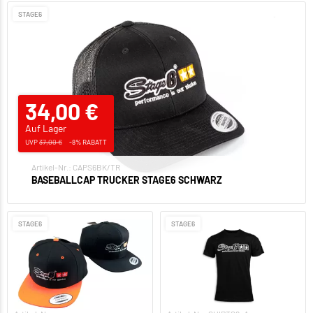
STAGE6
34,00 €
Auf Lager
UVP
37,00 €
-8% RABATT
Artikel-Nr.: CAPS6BK/TR
BASEBALLCAP TRUCKER STAGE6 SCHWARZ
STAGE6
STAGE6