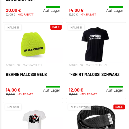
20,00 €
14,00 €
Auf Lager
Auf Lager
22,00 €
-9% RABATT
15,00 €
-7% RABATT
SALE
MALOSSI
MALOSSI
Artikel-Nr.: M4118420.Y0
Artikel-Nr.: M4111921.BSIZE
BEANIE MALOSSI GELB
T-SHIRT MALOSSI SCHWARZ
14,00 €
12,00 €
Auf Lager
Auf Lager
15,00 €
-7% RABATT
17,50 €
-31% RABATT
SALE
MALOSSI
ALPINESTARS