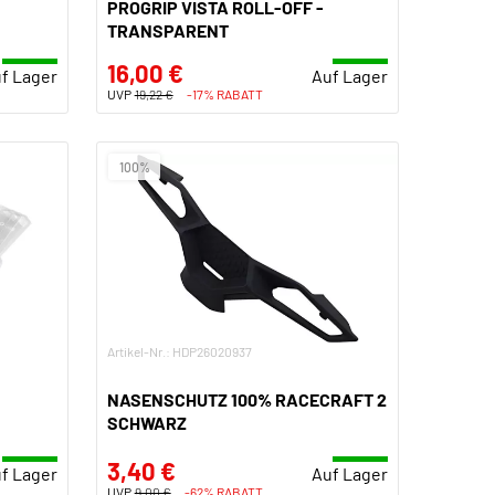
PROGRIP VISTA ROLL-OFF -
TRANSPARENT
16,00 €
f Lager
Auf Lager
UVP
19,22 €
-17% RABATT
100%
Artikel-Nr.: HDP26020937
NASENSCHUTZ 100% RACECRAFT 2
SCHWARZ
3,40 €
f Lager
Auf Lager
UVP
9,00 €
-62% RABATT