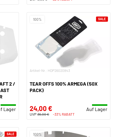
100%
SALE
Artikel-Nr.: HDP26020843
FT 2 /
TEAR OFFS 100% ARMEGA (50X
CAST
PACK)
R
24,00 €
f Lager
Auf Lager
UVP
36,00 €
-33% RABATT
SALE
100%