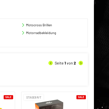
Motocross Brillen
Motorradbekleidung
Seite
1
von
2
SALE
STAGE6 R/T
SALE