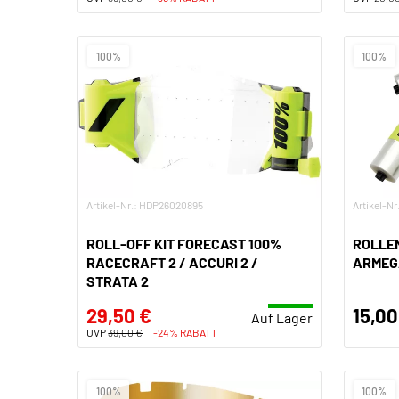
100%
100%
Artikel-Nr.: HDP26020895
Artikel-N
ROLL-OFF KIT FORECAST 100%
ROLLEN
RACECRAFT 2 / ACCURI 2 /
ARMEG
STRATA 2
29,50 €
15,00
Auf Lager
UVP
39,00 €
-24% RABATT
100%
100%