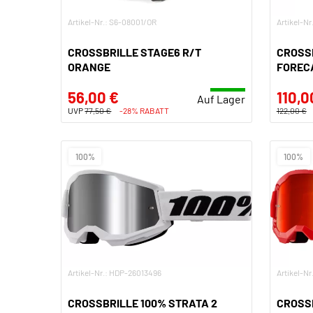
Artikel-Nr.: S6-08001/OR
Artikel-N
CROSSBRILLE STAGE6 R/T
CROSS
ORANGE
FOREC
56,00 €
110,0
Auf Lager
UVP
77,50 €
-28% RABATT
122,00 €
100%
100%
Artikel-Nr.: HDP-26013496
Artikel-N
CROSSBRILLE 100% STRATA 2
CROSSB