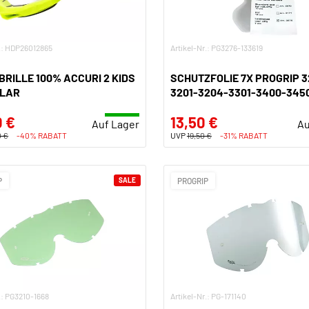
r.: HDP26012865
Artikel-Nr.: PG3276-133619
RILLE 100% ACCURI 2 KIDS
SCHUTZFOLIE 7X PROGRIP 3
KLAR
3201-3204-3301-3400-345
0 €
13,50 €
Auf Lager
Au
0 €
-40% RABATT
UVP
19,50 €
-31% RABATT
P
SALE
PROGRIP
.: PG3210-1668
Artikel-Nr.: PG-171140