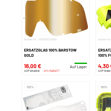
Artikel-Nr.: HDP26020839
Artikel-N
ERSATZGLAS 100% BARSTOW
ERSATZ
GOLD
100% 
16,00 €
4,30 
Auf Lager
UVP
27,00 €
-41% RABATT
UVP
11,50
100%
100%