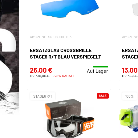
Artikel-Nr.: S6-08001ET03
Artikel-N
ERSATZGLAS CROSSBRILLE
ERSAT
STAGE6 R/T BLAU VERSPIEGELT
STAGE
26,00 €
13,00
Auf Lager
UVP
36,00 €
-28% RABATT
UVP
16,50
STAGE6 R/T
SALE
100%