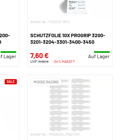
Artikel-Nr.: PG3270-1674
200-
SCHUTZFOLIE 10X PROGRIP 3200-
0
3201-3204-3301-3400-3450
7,60 €
f Lager
Auf Lager
UVP
11,50 €
-34% RABATT
SALE
MOOSE RACING
Artikel-Nr.: MR26020_MASTER