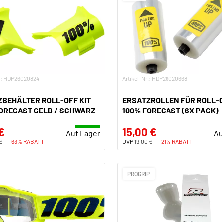
r.: HDP26020824
Artikel-Nr.: HDP26020668
BEHÄLTER ROLL-OFF KIT
ERSATZROLLEN FÜR ROLL-O
FORECAST GELB / SCHWARZ
100% FORECAST (6X PACK)
€
15,00 €
Auf Lager
Au
 €
-63% RABATT
UVP
19,00 €
-21% RABATT
PROGRIP