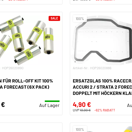
SALE
100%
r.: HDP26020890
Artikel-Nr.: HDP26020886
 FÜR ROLL-OFF KIT 100%
ERSATZGLAS 100% RACECRA
A FORECAST (6X PACK)
ACCURI 2 / STRATA 2 FORE
DOPPELT MIT HÖCKERN KLA
 €
4,90 €
Auf Lager
Au
UVP
13,00 €
-62% RABATT
100%