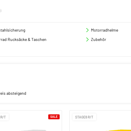
)
stahlsicherung
Motorradhelme
rrad Rucksäcke & Taschen
Zubehör
reis absteigend
 R/T
SALE
STAGE6 R/T