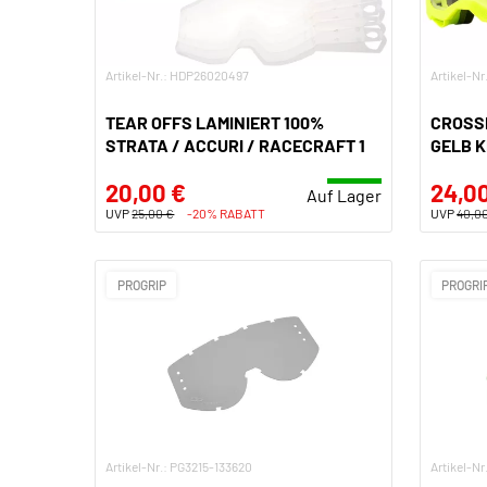
Artikel-Nr.: HDP26020497
Artikel-N
TEAR OFFS LAMINIERT 100%
CROSSB
STRATA / ACCURI / RACECRAFT 1
GELB 
20,00 €
24,0
Auf Lager
UVP
25,00 €
-20% RABATT
UVP
40,0
PROGRIP
PROGRI
Artikel-Nr.: PG3215-133620
Artikel-Nr