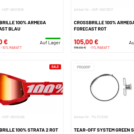
r.: HDP-26013516
Artikel-Nr.: HDP-26013517
BRILLE 100% ARMEGA
CROSSBRILLE 100% ARMEG
AST BLAU
FORECAST ROT
0 €
105,00 €
Auf Lager
Au
-10% RABATT
118,00 €
-11% RABATT
SALE
PROGRIP
r.: HDP-26013495
Artikel-Nr.: PG-PZ3291
RILLE 100% STRATA 2 ROT
TEAR-OFF SYSTEM GREEN 