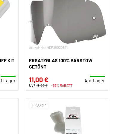
Artikel-Nr.: HDP26020571
FF KIT
ERSATZGLAS 100% BARSTOW
GETÖNT
11,00 €
f Lager
Auf Lager
UVP
18,00 €
-39% RABATT
PROGRIP