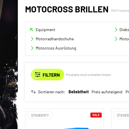
MOTOCROSS BRILLEN
(68 Produkte
Equipment
Dieb
Motorradhandschuhe
Moto
Motocross Ausrüstung
Produkte noch schneller finden
Sortieren nach:
Beliebtheit
Preis aufsteigend
P
STAGE6 R/T
SALE
STAGE6