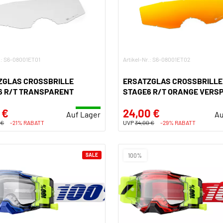
r.: S6-08001ET01
Artikel-Nr.: S6-08001ET02
ZGLAS CROSSBRILLE
ERSATZGLAS CROSSBRILLE
6 R/T TRANSPARENT
STAGE6 R/T ORANGE VERSP
 €
24,00 €
Auf Lager
Au
 €
-21% RABATT
UVP
34,00 €
-29% RABATT
SALE
100%