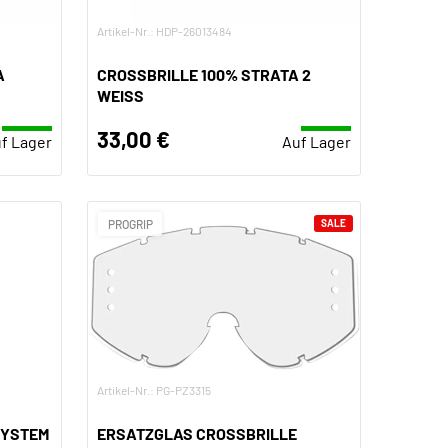
Artikel-Nr.: HDP-26013484
A
CROSSBRILLE 100% STRATA 2
WEISS
33,00 €
f Lager
Auf Lager
PROGRIP
SALE
Artikel-Nr.: PG-PZ3315
SYSTEM
ERSATZGLAS CROSSBRILLE