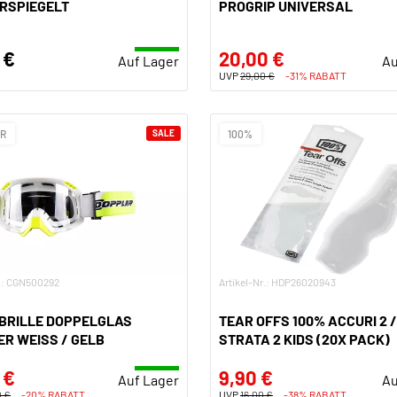
RSPIEGELT
PROGRIP UNIVERSAL
 €
20,00 €
Auf Lager
Au
UVP
29,00 €
-31% RABATT
ER
SALE
100%
r.: CGN500292
Artikel-Nr.: HDP26020943
BRILLE DOPPELGLAS
TEAR OFFS 100% ACCURI 2 /
R WEISS / GELB
STRATA 2 KIDS (20X PACK)
 €
9,90 €
Auf Lager
Au
0 €
-20% RABATT
UVP
16,00 €
-38% RABATT