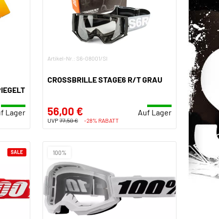
Artikel-Nr.: S6-08001/SI
CROSSBRILLE STAGE6 R/T GRAU
IEGELT
56,00 €
f Lager
Auf Lager
UVP
77,50 €
-28% RABATT
SALE
100%