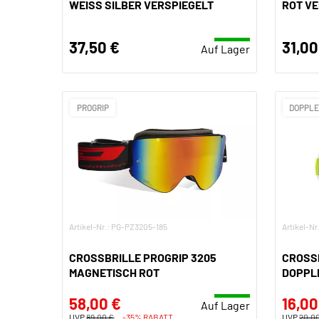
WEISS SILBER VERSPIEGELT
ROT VE
37,50 €
31,00
Auf Lager
PROGRIP
DOPPL
Artikel-Nr.: PG-PZ3205-185
Artikel-N
CROSSBRILLE PROGRIP 3205
CROSS
MAGNETISCH ROT
DOPPLE
58,00 €
16,00
Auf Lager
UVP
89,00 €
-35% RABATT
UVP
20,0