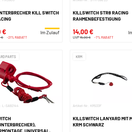
NTERBRECHER KILL SWITCH
KILLSWITCH STR8 RACING
ACING
RAHMENBEFESTIGUNG
 €
14,00 €
Im Zulauf
I
 €
-21% RABATT
UVP
15,00 €
-7% RABATT
RD PARTS
KRM
r.: L-SA92144
Artikel-Nr.: KR533F
WITCH
KILLSWITCH LANYARD MIT 
UNTERBRECHER),
KRM SCHWARZ
RMONTAGE, UNIVERSAL,