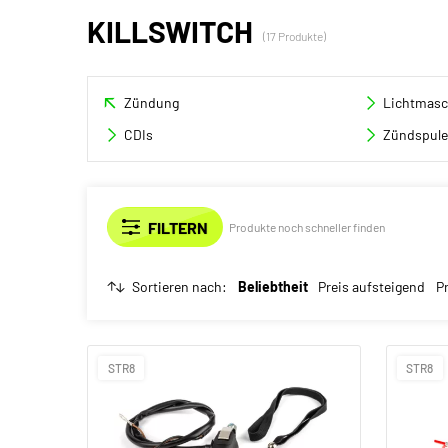
KILLSWITCH
(17 Produkte)
Zündung
Lichtmasc
CDIs
Zündspul
Produkte noch schneller finden
Sortieren nach:
Beliebtheit
Preis aufsteigend
P
STR8
STR8