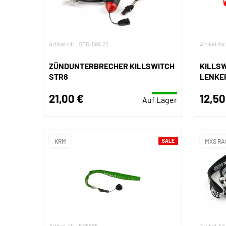
Artikel-Nr.: STR-596.22
Artikel-Nr
ZÜNDUNTERBRECHER KILLSWITCH
KILLSW
STR8
LENKE
21,00 €
12,50
Auf Lager
KRM
SALE
MXS RA
Artikel-Nr.: KR568F
Artikel-N