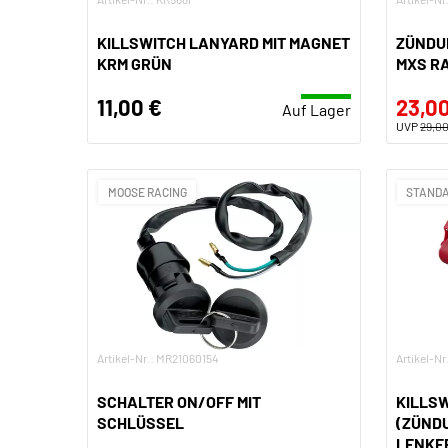
KILLSWITCH LANYARD MIT MAGNET
ZÜNDU
KRM GRÜN
MXS R
11,00 €
23,00
Auf Lager
UVP
29,00
MOOSE RACING
STANDA
Artikel-Nr.: MR21060154
Artikel-N
SCHALTER ON/OFF MIT
KILLS
SCHLÜSSEL
(ZÜND
LENKE