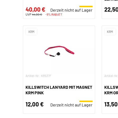
ROT
40,00 €
22,50
Derzeit nicht auf Lager
UVP
44,00 €
-9% RABATT
KRM
KRM
Artikel-Nr.: KR537F
Artikel-Nr
KILLSWITCH LANYARD MIT MAGNET
KILLS
KRM PINK
KRM O
12,00 €
13,50
Derzeit nicht auf Lager