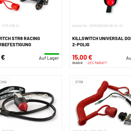
.: STR-596.24
Artikel-Nr.: DOM0250AB.9B.04-01
ITCH STR8 RACING
KILLSWITCH UNIVERSAL DO
RBEFESTIGUNG
2-POLIG
 €
15,00 €
Auf Lager
Au
19,50 €
-23% RABATT
CING
STR8
r.: MXS905
Artikel-Nr.: STR-596.23