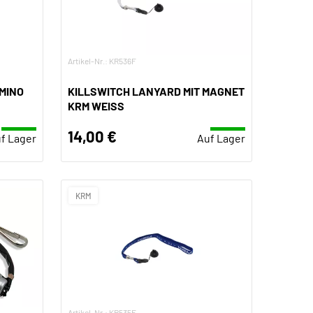
Artikel-Nr.: KR536F
MINO
KILLSWITCH LANYARD MIT MAGNET
KRM WEISS
14,00 €
f Lager
Auf Lager
KRM
Artikel-Nr.: KR535F