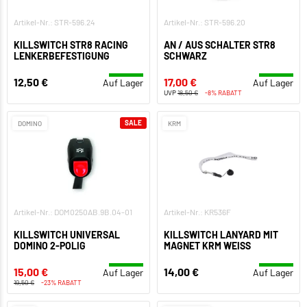
Artikel-Nr.: STR-596.24
Artikel-Nr.: STR-596.20
KILLSWITCH STR8 RACING
AN / AUS SCHALTER STR8
LENKERBEFESTIGUNG
SCHWARZ
12,50 €
17,00 €
Auf Lager
Auf Lager
UVP
18,50 €
-8% RABATT
SALE
DOMINO
KRM
Artikel-Nr.: DOM0250AB.9B.04-01
Artikel-Nr.: KR536F
KILLSWITCH UNIVERSAL
KILLSWITCH LANYARD MIT
DOMINO 2-POLIG
MAGNET KRM WEISS
15,00 €
14,00 €
Auf Lager
Auf Lager
19,50 €
-23% RABATT