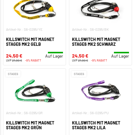
Artikel-Nr.: S6-0295/YE
Artikel-Nr.: S6-0295/BK
KILLSWITCH MIT MAGNET
KILLSWITCH MIT MAGNET
STAGE6 MK2 GELB
STAGE6 MK2 SCHWARZ
24,50 €
24,50 €
Auf Lager
Auf Lager
UVP
27,00 €
-9% RABATT
UVP
27,00 €
-9% RABATT
STAGE6
STAGE6
Artikel-Nr.: S6-0295/GR
Artikel-Nr.: S6-0295/PU
KILLSWITCH MIT MAGNET
KILLSWITCH MIT MAGNET
STAGE6 MK2 GRÜN
STAGE6 MK2 LILA