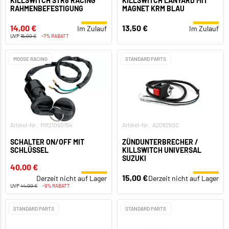
KILLSWITCH STR8 RACING
KILLSWITCH LANYARD MIT
RAHMENBEFESTIGUNG
MAGNET KRM BLAU
14,00 €
13,50 €
Im Zulauf
Im Zulauf
UVP
15,00 €
-7% RABATT
MOOSE RACING
STANDARD PARTS
Artikel-Nr.: MR21060154
Artikel-Nr.: A208250C
SCHALTER ON/OFF MIT
ZÜNDUNTERBRECHER /
SCHLÜSSEL
KILLSWITCH UNIVERSAL
SUZUKI
40,00 €
15,00 €
Derzeit nicht auf Lager
Derzeit nicht auf Lager
UVP
44,00 €
-9% RABATT
STANDARD PARTS
STANDARD PARTS