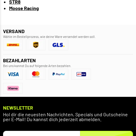
STR8
Moose Racing
VERSAND
Wähle im Bestellprozess, wie deine Ware versendet werden soll.
BEZAHLARTEN
Bei uns kannst Du auf folgende Arten bezahlen.
NEWSLETTER
Hol dir die neuesten Nachrichten, Specials und Gutscheine
per E-Mail! Du kannst dich jederzeit abmelden.