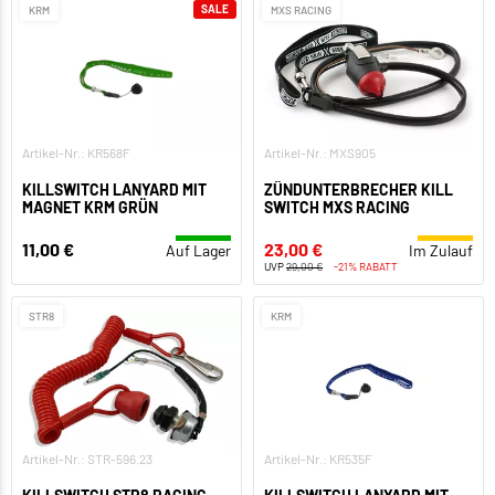
SALE
KRM
MXS RACING
Artikel-Nr.: KR568F
Artikel-Nr.: MXS905
KILLSWITCH LANYARD MIT
ZÜNDUNTERBRECHER KILL
MAGNET KRM GRÜN
SWITCH MXS RACING
11,00 €
23,00 €
Auf Lager
Im Zulauf
UVP
29,00 €
-21% RABATT
STR8
KRM
Artikel-Nr.: STR-596.23
Artikel-Nr.: KR535F