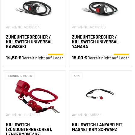
Artikel-Nr.: A208250A
Artikel-Nr.: A208250B
ZÜNDUNTERBRECHER /
ZÜNDUNTERBRECHER /
KILLSWITCH UNIVERSAL
KILLSWITCH UNIVERSAL
KAWASAKI
YAMAHA
14,50 €
15,00 €
Derzeit nicht auf Lager
Derzeit nicht auf Lager
STANDARD PARTS
KRM
Artikel-Nr.: L-SA92144
Artikel-Nr.: KR533F
KILLSWITCH
KILLSWITCH LANYARD MIT
(ZÜNDUNTERBRECHER),
MAGNET KRM SCHWARZ
LENKERMONTAGE,