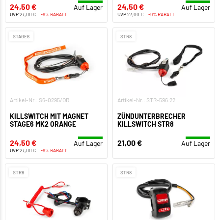
24,50 €
24,50 €
Auf Lager
Auf Lager
UVP
27,00 €
-9% RABATT
UVP
27,00 €
-9% RABATT
STAGE6
STR8
Artikel-Nr.: S6-0295/OR
Artikel-Nr.: STR-596.22
KILLSWITCH MIT MAGNET
ZÜNDUNTERBRECHER
STAGE6 MK2 ORANGE
KILLSWITCH STR8
24,50 €
21,00 €
Auf Lager
Auf Lager
UVP
27,00 €
-9% RABATT
STR8
STR8