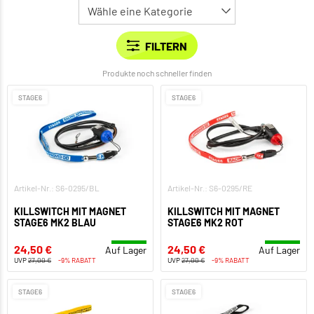
Produkte noch schneller finden
STAGE6
STAGE6
Artikel-Nr.: S6-0295/BL
Artikel-Nr.: S6-0295/RE
KILLSWITCH MIT MAGNET
KILLSWITCH MIT MAGNET
STAGE6 MK2 BLAU
STAGE6 MK2 ROT
24,50 €
24,50 €
Auf Lager
Auf Lager
UVP
27,00 €
-9% RABATT
UVP
27,00 €
-9% RABATT
STAGE6
STAGE6