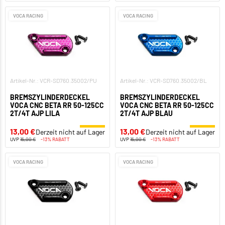
VOCA RACING
VOCA RACING
Artikel-Nr.: VCR-SD760.35002/PU
Artikel-Nr.: VCR-SD760.35002/BL
BREMSZYLINDERDECKEL
BREMSZYLINDERDECKEL
VOCA CNC BETA RR 50-125CC
VOCA CNC BETA RR 50-125CC
2T/4T AJP LILA
2T/4T AJP BLAU
13,00 €
13,00 €
Derzeit nicht auf Lager
Derzeit nicht auf Lager
UVP
15,00 €
-13% RABATT
UVP
15,00 €
-13% RABATT
VOCA RACING
VOCA RACING