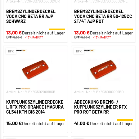
Artikel-Nr.: VCR-SD760.35002/BK
Artikel-Nr.: VCR-SD760.35002/RE
BREMSZYLINDERDECKEL
BREMSZYLINDERDECKEL
VOCA CNC BETA RR AJP
VOCA CNC BETA RR 50-125CC
SCHWARZ
2T/4T AJP ROT
13,00 €
13,00 €
Derzeit nicht auf Lager
Derzeit nicht auf Lager
UVP
15,00 €
-13% RABATT
UVP
15,00 €
-13% RABATT
RFX
RFX
Artikel-Nr.: R-FXRC5020099OR
Artikel-Nr.: R-FXRC8000099RD
KUPPLUNGSZYLINDERDECKE
ABDECKUNG BREMS- /
L RFX PRO ORANGE (MAGURA
KUPPLUNGSZYLINDER RFX
CL54) KTM BIS 2014
PRO ROT BETA RR
15,00 €
41,00 €
Derzeit nicht auf Lager
Derzeit nicht auf Lager