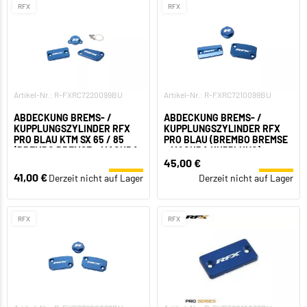
RFX
RFX
Artikel-Nr.: R-FXRC7220099BU
Artikel-Nr.: R-FXRC7210099BU
ABDECKUNG BREMS- /
ABDECKUNG BREMS- /
KUPPLUNGSZYLINDER RFX
KUPPLUNGSZYLINDER RFX
PRO BLAU KTM SX 65 / 85
PRO BLAU (BREMBO BREMSE
(BREMBO BREMSE + MAGURA
+ MAGURA KUPPLUNG)
KUPPLUNG)
HUSQVARNA
45,00 €
41,00 €
Derzeit nicht auf Lager
Derzeit nicht auf Lager
RFX
RFX