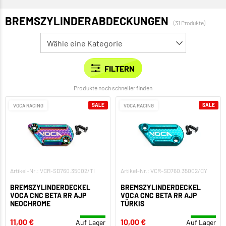
BREMSZYLINDERABDECKUNGEN
(31 Produkte)
Produkte noch schneller finden
SALE
SALE
VOCA RACING
VOCA RACING
Artikel-Nr.: VCR-SD760.35002/TI
Artikel-Nr.: VCR-SD760.35002/CY
BREMSZYLINDERDECKEL
BREMSZYLINDERDECKEL
VOCA CNC BETA RR AJP
VOCA CNC BETA RR AJP
NEOCHROME
TÜRKIS
11,00 €
10,00 €
Auf Lager
Auf Lager