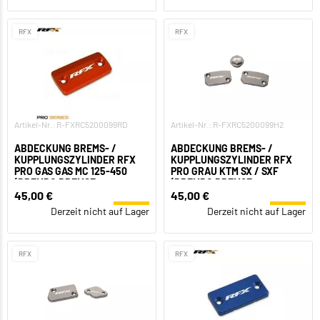
RFX
RFX
Artikel-Nr.: R-FXRC5200099RD
Artikel-Nr.: R-FXRC5200099H2
ABDECKUNG BREMS- /
ABDECKUNG BREMS- /
KUPPLUNGSZYLINDER RFX
KUPPLUNGSZYLINDER RFX
PRO GAS GAS MC 125-450
PRO GRAU KTM SX / SXF
(BREMBO BREMSE +
(BREMBO BREMSE +
KUPPLUNG)
KUPPLUNG)
45,00 €
45,00 €
Derzeit nicht auf Lager
Derzeit nicht auf Lager
RFX
RFX