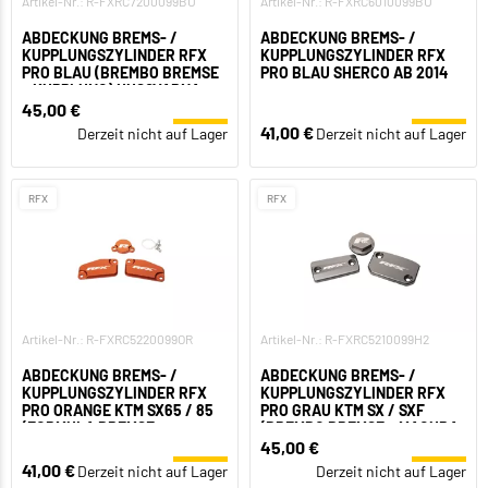
Artikel-Nr.: R-FXRC7200099BU
Artikel-Nr.: R-FXRC6010099BU
ABDECKUNG BREMS- /
ABDECKUNG BREMS- /
KUPPLUNGSZYLINDER RFX
KUPPLUNGSZYLINDER RFX
PRO BLAU (BREMBO BREMSE
PRO BLAU SHERCO AB 2014
+ KUPPLUNG) HUSQVARNA
45,00 €
41,00 €
Derzeit nicht auf Lager
Derzeit nicht auf Lager
RFX
RFX
Artikel-Nr.: R-FXRC5220099OR
Artikel-Nr.: R-FXRC5210099H2
ABDECKUNG BREMS- /
ABDECKUNG BREMS- /
KUPPLUNGSZYLINDER RFX
KUPPLUNGSZYLINDER RFX
PRO ORANGE KTM SX65 / 85
PRO GRAU KTM SX / SXF
(FORMULA BREMSE +
(BREMBO BREMSE + MAGURA
KUPPLUNG)
KUPPLUNG)
45,00 €
41,00 €
Derzeit nicht auf Lager
Derzeit nicht auf Lager