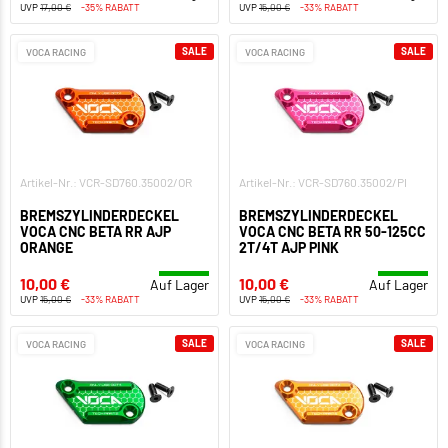
UVP
17,00 €
-35% RABATT
UVP
15,00 €
-33% RABATT
SALE
SALE
VOCA RACING
VOCA RACING
Artikel-Nr.: VCR-SD760.35002/OR
Artikel-Nr.: VCR-SD760.35002/PI
BREMSZYLINDERDECKEL
BREMSZYLINDERDECKEL
VOCA CNC BETA RR AJP
VOCA CNC BETA RR 50-125CC
ORANGE
2T/4T AJP PINK
10,00 €
10,00 €
Auf Lager
Auf Lager
UVP
15,00 €
-33% RABATT
UVP
15,00 €
-33% RABATT
SALE
SALE
VOCA RACING
VOCA RACING