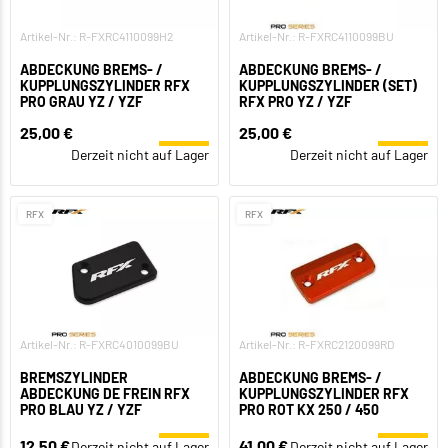
Artikel-Nr.: R-FXRC4110099H2
Artikel-Nr.: R-FXRC4110099BU
ABDECKUNG BREMS- /
ABDECKUNG BREMS- /
KUPPLUNGSZYLINDER RFX
KUPPLUNGSZYLINDER (SET)
PRO GRAU YZ / YZF
RFX PRO YZ / YZF
25,00 €
25,00 €
Derzeit nicht auf Lager
Derzeit nicht auf Lager
RFX
RFX
Artikel-Nr.: R-FXRC4010099BU
Artikel-Nr.: R-FXRC2120099RD
BREMSZYLINDER
ABDECKUNG BREMS- /
ABDECKUNG DE FREIN RFX
KUPPLUNGSZYLINDER RFX
PRO BLAU YZ / YZF
PRO ROT KX 250 / 450
12,50 €
41,00 €
Derzeit nicht auf Lager
Derzeit nicht auf Lager