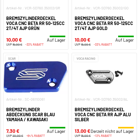
Artikel-Nr.: VCR-SD760.35002/GR
Artikel-Nr.: VCR-SD760.35002/GO
BREMSZYLINDERDECKEL
BREMSZYLINDERDECKEL
VOCA CNC BETA RR 50-125CC
VOCA CNC BETA RR 50-125CC
2T/4T AJP GRÜN
2T/4T AJP GOLD
10,00 €
10,00 €
Auf Lager
Auf Lager
UVP
15,00 €
-33% RABATT
UVP
15,00 €
-33% RABATT
SCAR
VOCA RACING
Artikel-Nr.: SC-06110061
Artikel-Nr.: VCR-SD760.35002/AL
BREMSZYLINDER
BREMSZYLINDERDECKEL
ABDECKUNG SCAR BLAU
VOCA CNC BETA RR AJP ALU
YAMAHA / KAWASAKI
SILBER
7,30 €
13,00 €
Auf Lager
Derzeit nicht auf Lager
UVP
20,00 €
-64% RABATT
UVP
15,00 €
-13% RABATT