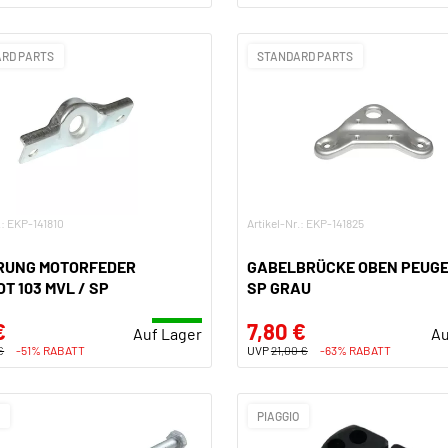
RD PARTS
STANDARD PARTS
.: EKP-141810
Artikel-Nr.: EKP-141825
RUNG MOTORFEDER
GABELBRÜCKE OBEN PEUGE
T 103 MVL / SP
SP GRAU
€
7,80 €
Auf Lager
Au
€
-51% RABATT
UVP
21,00 €
-63% RABATT
O
PIAGGIO