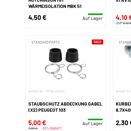
WÄRMEISOLATION MBK 51
4,50 €
4,10 
Auf Lager
UVP
9,10 
STANDARD PARTS
SALE
STANDA
Artikel-Nr.: MF96.00300
Artikel-Nr
STAUBSCHUTZ ABDECKUNG GABEL
KURBE
(X2) PEUGEOT 103
8,7X4
5,00 €
2,30 
Auf Lager
7,30 €
-32% RABATT