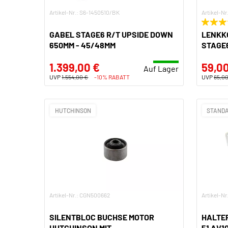
Artikel-Nr.: S6-1450510/BK
Artikel-N
GABEL STAGE6 R/T UPSIDE DOWN
LENKKO
650MM - 45/48MM
STAGE6
1.399,00 €
59,00
Auf Lager
UVP
1.554,00 €
-10% RABATT
UVP
65,00
HUTCHINSON
STANDA
Artikel-Nr.: CGN500662
Artikel-N
SILENTBLOC BUCHSE MOTOR
HALTE
HUTCHINSON MIT
51 AV1