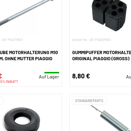
.: OE-PIA271807
Artikel-Nr.: OE-PIA267550
UBE MOTORHALTERUNG M10
GUMMIPUFFER MOTORHALT
M, OHNE MUTTER PIAGGIO
ORIGINAL PIAGGIO (GROSS)
€
8,80 €
Auf Lager
Au
10% RABATT
O
STANDARD PARTS