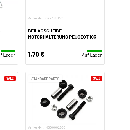
Artikel-Nr.: CGN485347
G
BEILAGSCHEIBE
MOTORHALTERUNG PEUGEOT 103
1,70 €
f Lager
Auf Lager
SALE
STANDARD PARTS
SALE
Artikel-Nr.: MG00002650