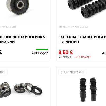
.: MF60.13001
Artikel-Nr.: MF96.00302
BLOCK MOTOR MOFA MBK 51
FALTENBALG GABEL MOFA M
2X23,2MM
L.75MM (X2)
€
8,50 €
Auf Lager
Au
UVP
9,90 €
-14% RABATT
 R/T
STANDARD PARTS