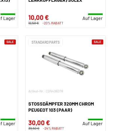
10,00 €
f Lager
Auf Lager
12,50 €
-20% RABATT
SALE
STANDARD PARTS
SALE
Artikel-Nr.: CGN496078
STOSSDÄMPFER 320MM CHROM P
EUGEOT 103 (PAAR)
30,00 €
f Lager
Auf Lager
39,50 €
-24% RABATT