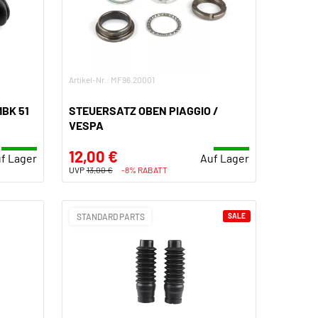
Artikel-Nr.: MF96.20001
BK 51
STEUERSATZ OBEN PIAGGIO /
VESPA
12,00 €
f Lager
Auf Lager
UVP
13,00 €
-8% RABATT
STANDARD PARTS
SALE