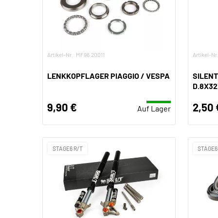
Artikel-Nr.: MF96.20011
Artikel-Nr
LENKKOPFLAGER PIAGGIO / VESPA
SILENT
D.8X3
9,90 €
2,50 
Auf Lager
STAGE6 R/T
STAGE6