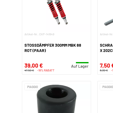
Artikel-Nr.: EKP-141849
Artikel-Nr
STOSSDÄMPFER 300MM MBK 88
SCHRA
ROT (PAAR)
X 202C
39,00 €
7,50 
Auf Lager
47,50 €
-18% RABATT
8,30 €
-
PIAGGIO
PIAGGI