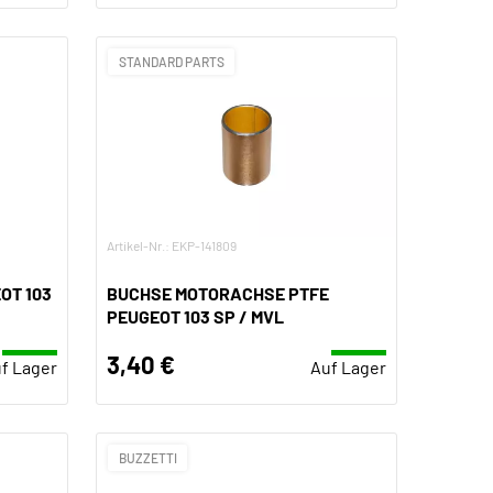
STANDARD PARTS
Artikel-Nr.: EKP-141809
OT 103
BUCHSE MOTORACHSE PTFE
PEUGEOT 103 SP / MVL
3,40 €
f Lager
Auf Lager
BUZZETTI