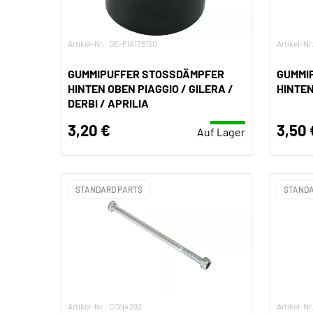
Artikel-Nr.: OE-PIA178150
Artikel-N
GUMMIPUFFER STOSSDÄMPFER
GUMMIP
HINTEN OBEN PIAGGIO / GILERA /
INTEN 
DERBI / APRILIA
3,20 €
3,50 
Auf Lager
STANDARD PARTS
STANDA
Artikel-Nr.: CGN4292
Artikel-Nr