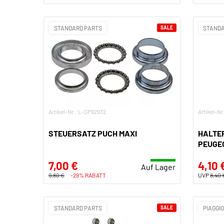
STANDARD PARTS
SALE
STANDA
Artikel-Nr.: L-SP92932
Artikel-Nr
STEUERSATZ PUCH MAXI
HALTE
PEUGEO
7,00 €
4,10 
Auf Lager
9,80 €
-29% RABATT
UVP
8,40 
STANDARD PARTS
SALE
PIAGGI