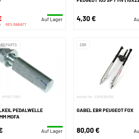
€
4,30 €
Auf Lager
Au
€
-55% RABATT
RD PARTS
EBR
.: MF60.17810
Artikel-Nr.: EBR290055
LKEIL PEDALWELLE
GABEL EBR PEUGEOT FOX
0MM MOFA
€
80,00 €
Auf Lager
Au