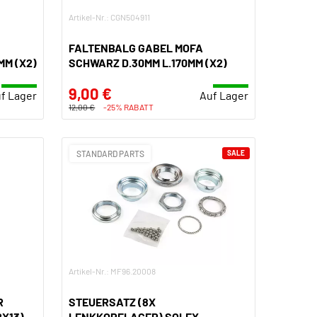
Artikel-Nr.: CGN504911
FALTENBALG GABEL MOFA
MM (X2)
SCHWARZ D.30MM L.170MM (X2)
9,00 €
f Lager
Auf Lager
12,00 €
-25% RABATT
STANDARD PARTS
SALE
Artikel-Nr.: MF96.20008
R
STEUERSATZ (8X
2X13)
LENKKOPFLAGER) SOLEX