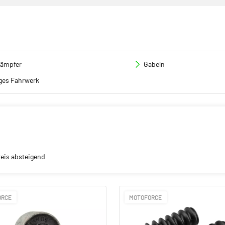
ämpfer
Gabeln
ges Fahrwerk
reis absteigend
ORCE
MOTOFORCE