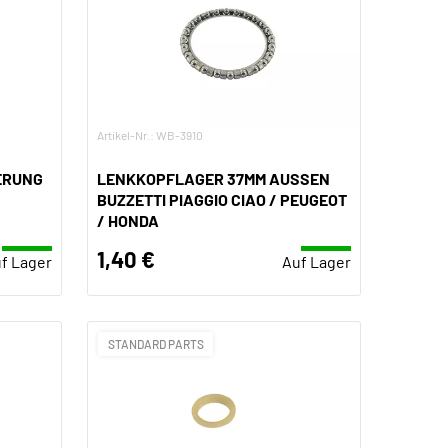
Artikel-Nr.: WB-3910
ERUNG
LENKKOPFLAGER 37MM AUSSEN
BUZZETTI PIAGGIO CIAO / PEUGEOT
/ HONDA
1,40 €
f Lager
Auf Lager
STANDARD PARTS