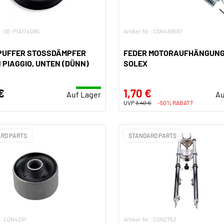
r.: OE-PIA174085
Artikel-Nr.: CGN489597
UFFER STOSSDÄMPFER H
FEDER MOTORAUFHÄNGUN
PIAGGIO, UNTEN (DÜNN)
SOLEX
€
1,70 €
Auf Lager
Au
UVP
3,40 €
-50% RABATT
RD PARTS
STANDARD PARTS
.: CGN4291
Artikel-Nr.: CGN2753