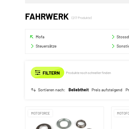
FAHRWERK
(217 Produkte)
Mofa
Stossd
Steuersätze
Sonsti
Produkte noch schneller finden
Sortieren nach:
Beliebtheit
Preis aufsteigend
P
MOTOFORCE
MOTOF