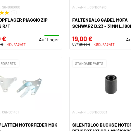
r.: S6-8060100
Artikel-Nr.: CGN504913
1
PFLAGER PIAGGIO ZIP
FALTENBALG GABEL MOFA
 R/T
SCHWARZ D.23 - 31MM L.180
 €
19,00 €
Auf Lager
Au
 €
-9% RABATT
UVP
25,50 €
-25% RABATT
RD PARTS
STANDARD PARTS
r.: CGN501401
Artikel-Nr.: CGN500663
PLATTEN MOTORFEDER MBK
SILENTBLOC BUCHSE MOTO
0
PEUGEOT 103 SP / MV (10X2