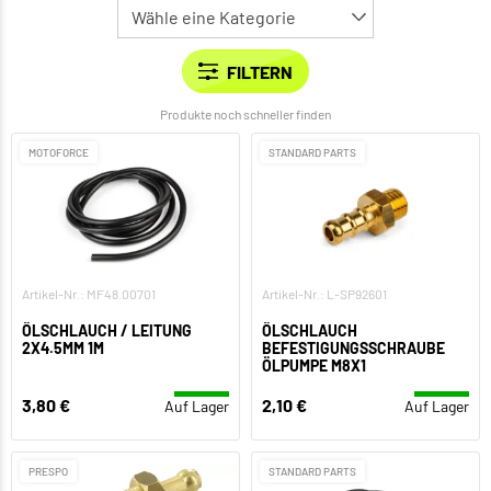
Produkte noch schneller finden
MOTOFORCE
STANDARD PARTS
Artikel-Nr.: MF48.00701
Artikel-Nr.: L-SP92601
ÖLSCHLAUCH / LEITUNG
ÖLSCHLAUCH
2X4.5MM 1M
BEFESTIGUNGSSCHRAUBE
ÖLPUMPE M8X1
3,80 €
2,10 €
Auf Lager
Auf Lager
PRESPO
STANDARD PARTS