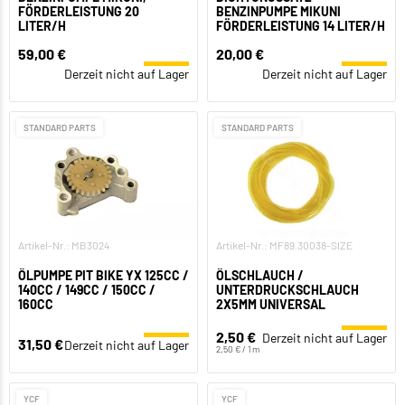
FÖRDERLEISTUNG 20
BENZINPUMPE MIKUNI
LITER/H
FÖRDERLEISTUNG 14 LITER/H
59,00 €
20,00 €
Derzeit nicht auf Lager
Derzeit nicht auf Lager
STANDARD PARTS
STANDARD PARTS
Artikel-Nr.: MB3024
Artikel-Nr.: MF89.30038-SIZE
ÖLPUMPE PIT BIKE YX 125CC /
ÖLSCHLAUCH /
140CC / 149CC / 150CC /
UNTERDRUCKSCHLAUCH
160CC
2X5MM UNIVERSAL
2,50 €
Derzeit nicht auf Lager
31,50 €
Derzeit nicht auf Lager
2,50 € / 1 m
YCF
YCF