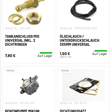
Artikel-Nr.: EKP-615
Artikel-Nr.: MF89.30039-SIZE
TANKANSCHLUSS M10
ÖLSCHLAUCH /
UNIVERSAL INKL. 2
UNTERDRUCKSCHLAUCH
DICHTRINGEN
3X5MM UNIVERSAL
1,50 €
Auf Lager
7,80 €
Auf Lager
1,50 € / 1 m
MIKUNI
MIKUNI
Artikel-Nr.: MK-DF4418
Artikel-Nr.: MK-DF44
BENZINPUMPE MIKUNI,
DICHTUNGSSATZ