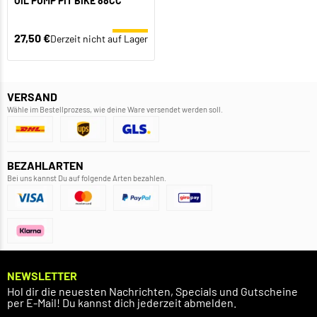
OIL PUMP PIT BIKE 88CC
27,50 €
Derzeit nicht auf Lager
VERSAND
Wähle im Bestellprozess, wie deine Ware versendet werden soll.
BEZAHLARTEN
Bei uns kannst Du auf folgende Arten bezahlen.
NEWSLETTER
Hol dir die neuesten Nachrichten, Specials und Gutscheine
per E-Mail! Du kannst dich jederzeit abmelden.