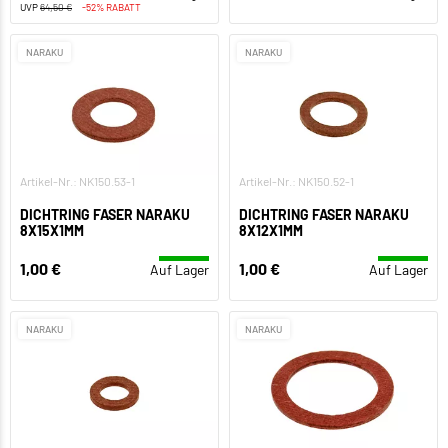
UVP
64,50 €
-52% RABATT
NARAKU
NARAKU
Artikel-Nr.: NK150.53-1
Artikel-Nr.: NK150.52-1
DICHTRING FASER NARAKU
DICHTRING FASER NARAKU
8X15X1MM
8X12X1MM
1,00 €
1,00 €
Auf Lager
Auf Lager
NARAKU
NARAKU