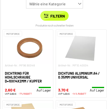
Produkte noch schneller finden
MOTOFORCE
MOTOFORCE
Artikel-Nr.: MF96.90048
Artikel-Nr.: MF10.40004
DICHTRING FÜR
DICHTUNG ALUMINIUM A4 /
HOHLSCHRAUBE
0.35MM UNIVERSAL
D=10X14X2MM / KUPFER
2,60 €
3,70 €
Auf Lager
Auf Lager
UVP
2,80 €
-7% RABATT
UVP
4,30 €
-14% RABATT
MOTOFORCE
MOTOFORCE