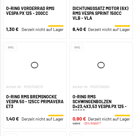
O-RING VORDERRAD RMS
DICHTUNGSSATZ MOTOR (6X)
VESPA PX 125 - 200CC
RMS VESPA SPRINT 150CC
VLB - VLA
1,30 €
8,40 €
Derzeit nicht auf Lager
Derzeit nicht auf Lager
RMS
RMS
Artikel-Nr.: R100706270
Artikel-Nr.: R100706260
O-RING RMS BREMSNOCKE
O-RING RMS
VESPA 50 - 125CC PRIMAVERA
SCHWINGENBOLZEN
ET3
D=23,4X3,53 VESPA PX 125 -
200CC
1,40 €
0,90 €
Derzeit nicht auf Lager
Derzeit nicht auf Lager
1,20 €
-25% RABATT