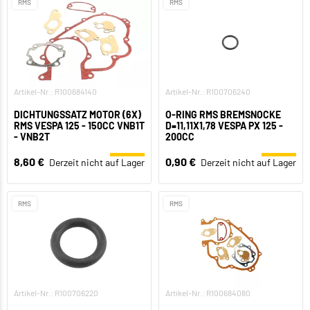
RMS
RMS
Artikel-Nr.: R100684140
Artikel-Nr.: R100706240
DICHTUNGSSATZ MOTOR (6X)
O-RING RMS BREMSNOCKE
RMS VESPA 125 - 150CC VNB1T
D=11,11X1,78 VESPA PX 125 -
- VNB2T
200CC
8,60 €
0,90 €
Derzeit nicht auf Lager
Derzeit nicht auf Lager
RMS
RMS
Artikel-Nr.: R100706220
Artikel-Nr.: R100684080