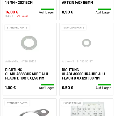
1,6MM - 20X15CM
ARTEIN 140X195MM
14,00 €
8,90 €
Auf Lager
Auf Lager
15,00 €
-7% RABATT
STANDARD PARTS
STANDARD PARTS
Artikel-Nr.: MF96.90128
Artikel-Nr.: MF96.90127
DICHTUNG
DICHTUNG
ÖLABLASSSCHRAUBE ALU
ÖLABLASSSCHRAUBE ALU
FLACH D.10X16X1,50 MM
FLACH D.8X12X1,00 MM
1,00 €
0,50 €
Auf Lager
Auf Lager
STANDARD PARTS
MOOSE RACING