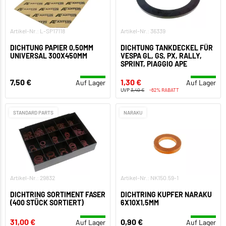
Artikel-Nr.: L-SP17118
Artikel-Nr.: 36339
DICHTUNG PAPIER 0,50MM
DICHTUNG TANKDECKEL FÜR
UNIVERSAL 300X450MM
VESPA GL, GS, PX, RALLY,
SPRINT, PIAGGIO APE
7,50 €
1,30 €
Auf Lager
Auf Lager
UVP
3,40 €
-62% RABATT
STANDARD PARTS
NARAKU
Artikel-Nr.: 29832
Artikel-Nr.: NK150.59-1
DICHTRING SORTIMENT FASER
DICHTRING KUPFER NARAKU
(400 STÜCK SORTIERT)
6X10X1,5MM
31,00 €
0,90 €
Auf Lager
Auf Lager