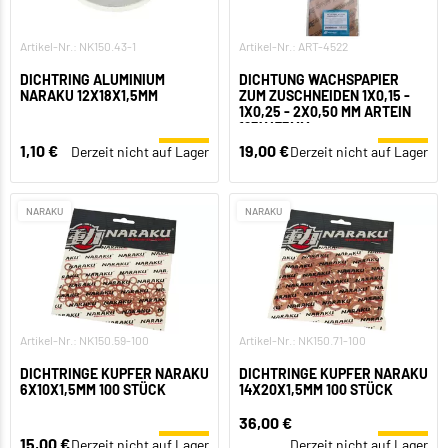
Artikel-Nr.: NK150.43-1
Artikel-Nr.: ART-4522
DICHTRING ALUMINIUM
DICHTUNG WACHSPAPIER
NARAKU 12X18X1,5MM
ZUM ZUSCHNEIDEN 1X0,15 -
1X0,25 - 2X0,50 MM ARTEIN
195X475MM
1,10 €
19,00 €
Derzeit nicht auf Lager
Derzeit nicht auf Lager
NARAKU
NARAKU
Artikel-Nr.: NK150.59-100
Artikel-Nr.: NK150.71-100
DICHTRINGE KUPFER NARAKU
DICHTRINGE KUPFER NARAKU
6X10X1,5MM 100 STÜCK
14X20X1,5MM 100 STÜCK
36,00 €
15,00 €
Derzeit nicht auf Lager
Derzeit nicht auf Lager