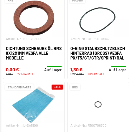
RMS
PIAGGIO
Artikel-Nr.: R100708000
Artikel-Nr.: OE-PIA078163
DICHTUNG SCHRAUBE ÖL RMS
O-RING STAUBSCHUTZBLECH
8X12X1MM VESPA ALLE
HINTERRAD (GROSS) VESPA P
MODELLE
X/T5/GT/GTR/SPRINT/RALL
Y
0,30 €
1,30 €
Auf Lager
Auf Lager
1,30 €
-77% RABATT
UVP
3,30 €
-61% RABATT
SALE
STANDARD PARTS
RMS
Artikel-Nr.: L-SA5100
Artikel-Nr.: R100706300