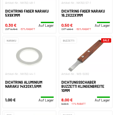
Artikel-Nr.: NK150.48-1
Artikel-Nr.: NK150.57-1
DICHTRING FASER NARAKU
DICHTRING FASER NARAKU
5X9X1MM
16,2X22X1MM
0,30 €
0,50 €
Auf Lager
Auf Lager
UVP
0,70 €
-57% RABATT
UVP
1,00 €
-50% RABATT
SALE
NARAKU
BUZZETTI
Artikel-Nr.: NK150.44-1
Artikel-Nr.: WB-5082
DICHTRING ALUMINIUM
DICHTUNGSSCHABER
NARAKU 14X20X1,5MM
BUZZETTI KLINGENBREITE
10MM
1,00 €
8,00 €
Auf Lager
Auf Lager
9,00 €
-11% RABATT