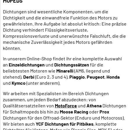
MOPEDS
Dichtungen sind wesentliche Komponenten, um die
Dichtigkeit und die einwandfreie Funktion des Motors zu
gewährleisten. Ihre Aufgabe ist absolut kritisch: Eine präzise
Dichtung verhindert Flüssigkeitsverluste,
Kompressionsverluste und unerwünschte Falschluft, die die
mechanische Zuverlässigkeit jedes Motors gefährden
könnten.
In unserem Online-Shop findet ihr eine komplette Auswahl
an
Einzeldichtungen
und
Dichtungssätzen
für die
beliebtesten Motoren wie
Minarelli
(AM6, liegend und
stehend),
Derbi
(Euro 2, 3 und 4),
Piaggio
,
Peugeot
,
Honda
und
Kymco
(unter anderem).
Wir arbeiten mit Spezialisten im Bereich Dichtungen
zusammen, um jeden Bedarf abzudecken: von
Qualitätsersatzteilen von
MotoForce
und
Athena
Dichtungen
für Schaltmopeds bis hin zu
Moose Racing
oder
Prox
Dichtungen für den Offroad-Sektor (Enduro und Motocross).
Wir bieten auch
YCF Dichtungen für Pitbikes
, komplette
Dichtsätze für Vintage-Mofas wie Piaggio Ciao, MBK 51 oder