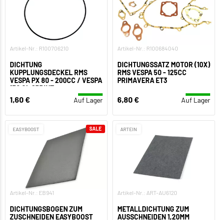
Artikel-Nr.: R100706210
Artikel-Nr.: R100684040
DICHTUNG
DICHTUNGSSATZ MOTOR (10X)
KUPPLUNGSDECKEL RMS
RMS VESPA 50 - 125CC
VESPA PX 80 - 200CC / VESPA
PRIMAVERA ET3
150 GL SPRINT
1,60 €
6,80 €
Auf Lager
Auf Lager
SALE
EASYBOOST
ARTEIN
Artikel-Nr.: EB941
Artikel-Nr.: ART-AU6120
DICHTUNGSBOGEN ZUM
METALLDICHTUNG ZUM
ZUSCHNEIDEN EASYBOOST
AUSSCHNEIDEN 1,20MM