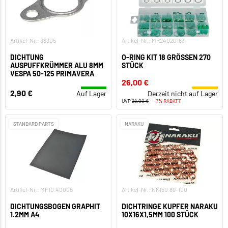
Artikel-Nr.: 36305
Artikel-Nr.: MR24020163
DICHTUNG
O-RING KIT 18 GRÖSSEN 270 S
AUSPUFFKRÜMMER ALU 8MM
TÜCK
VESPA 50-125 PRIMAVERA
26,00 €
2,90 €
Auf Lager
Derzeit nicht auf Lager
UVP
28,00 €
-7% RABATT
STANDARD PARTS
NARAKU
Artikel-Nr.: MF10.40005
Artikel-Nr.: NK150.69-100
DICHTUNGSBOGEN GRAPHIT
DICHTRINGE KUPFER NARAKU
1.2MM A4
10X16X1,5MM 100 STÜCK