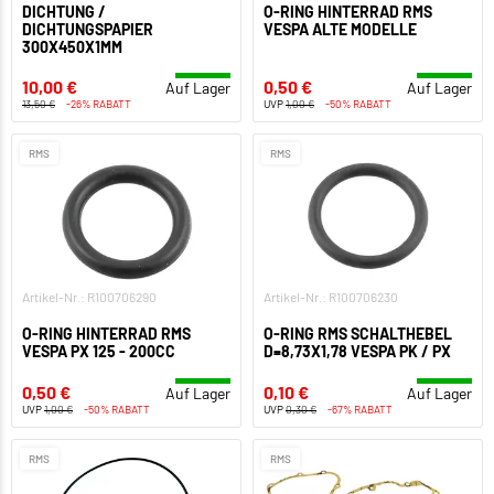
DICHTUNG /
O-RING HINTERRAD RMS
DICHTUNGSPAPIER
VESPA ALTE MODELLE
300X450X1MM
10,00 €
0,50 €
Auf Lager
Auf Lager
13,50 €
-26% RABATT
UVP
1,00 €
-50% RABATT
RMS
RMS
Artikel-Nr.: R100706290
Artikel-Nr.: R100706230
O-RING HINTERRAD RMS
O-RING RMS SCHALTHEBEL
VESPA PX 125 - 200CC
D=8,73X1,78 VESPA PK / PX
0,50 €
0,10 €
Auf Lager
Auf Lager
UVP
1,00 €
-50% RABATT
UVP
0,30 €
-67% RABATT
RMS
RMS