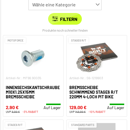
Produkte noch schneller finden
MOTOFORCE
STAGE6 R/T
Artikel-Nr.: MF96.90035
Artikel-Nr.: S6-1219903
INNENSECHSKANTSCHRAUBE
BREMSSCHEIBE
M10X1.25X15MM
SCHWIMMEND STAGE6 R/T
BREMSSCHEIBE
220MM 4-LOCH PIT BIKE
2,90 €
129,00 €
Auf Lager
Auf Lager
UVP
3,00 €
-3% RABATT
UVP
143,00 €
-10% RABATT
STAGE6 R/T
STANDARD PARTS