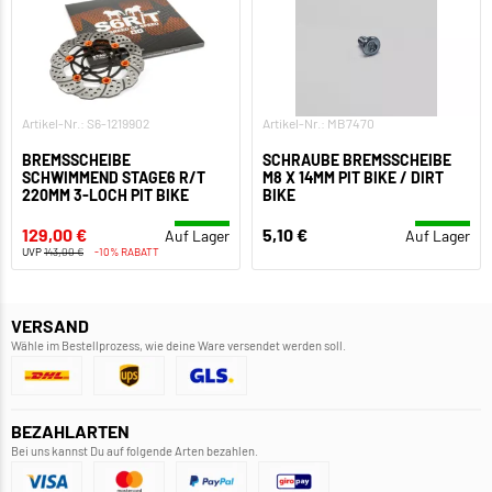
Artikel-Nr.: S6-1219902
Artikel-Nr.: MB7470
BREMSSCHEIBE
SCHRAUBE BREMSSCHEIBE
SCHWIMMEND STAGE6 R/T
M8 X 14MM PIT BIKE / DIRT
220MM 3-LOCH PIT BIKE
BIKE
129,00 €
5,10 €
Auf Lager
Auf Lager
UVP
143,00 €
-10% RABATT
VERSAND
Wähle im Bestellprozess, wie deine Ware versendet werden soll.
BEZAHLARTEN
Bei uns kannst Du auf folgende Arten bezahlen.