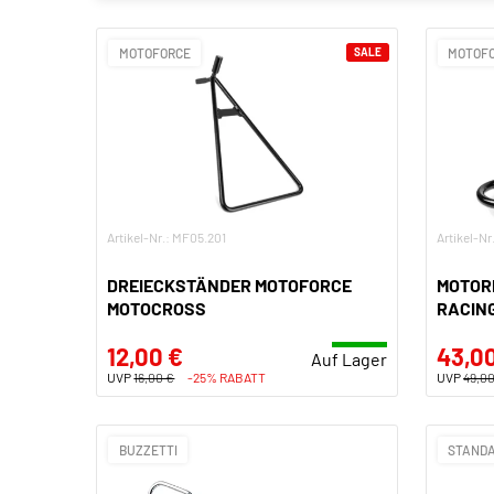
MOTOFORCE
SALE
MOTOFO
Artikel-Nr.: MF05.201
Artikel-N
DREIECKSTÄNDER MOTOFORCE
MOTOR
MOTOCROSS
RACIN
12,00 €
43,0
Auf Lager
UVP
16,00 €
-25% RABATT
UVP
49,00
BUZZETTI
STANDA