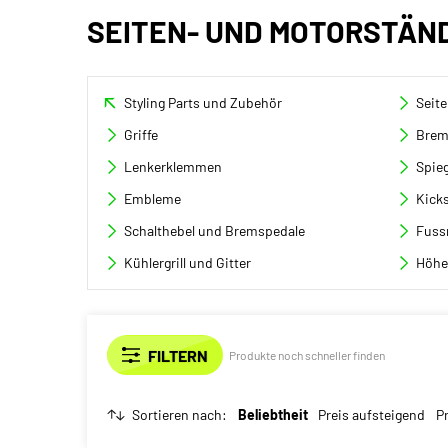
SEITEN- UND MOTORSTÄN
Styling Parts und Zubehör
Seit
Griffe
Brem
Lenkerklemmen
Spieg
Embleme
Kicks
Schalthebel und Bremspedale
Fuss
Kühlergrill und Gitter
Höhe
Produkte noch schneller finden
Sortieren nach:
Beliebtheit
Preis aufsteigend
P