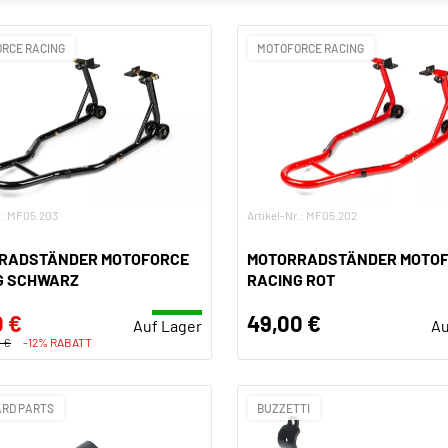
RCE RACING
MOTOFORCE RACING
r.: MF05.203
Artikel-Nr.: MF05.202
RADSTÄNDER MOTOFORCE
MOTORRADSTÄNDER MOTO
G SCHWARZ
RACING ROT
0 €
49,00 €
Auf Lager
Au
 €
-12% RABATT
RD PARTS
BUZZETTI