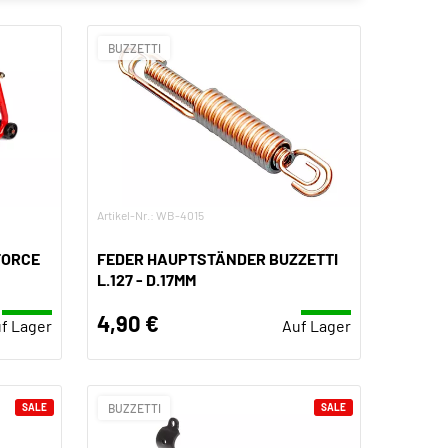
BUZZETTI
Artikel-Nr.: WB-4015
FORCE
FEDER HAUPTSTÄNDER BUZZETTI
L.127 - D.17MM
4,90 €
f Lager
Auf Lager
SALE
BUZZETTI
SALE