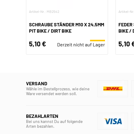
Artikel-Nr.: MB2542
Artikel-N
SCHRAUBE STÄNDER M10 X 24,5MM
FEDER 
PIT BIKE / DIRT BIKE
BIKE / 
5,10 €
5,10 
Derzeit nicht auf Lager
VERSAND
Wähle im Bestellprozess, wie deine
Ware versendet werden soll.
BEZAHLARTEN
Bei uns kannst Du auf folgende
Arten bezahlen.