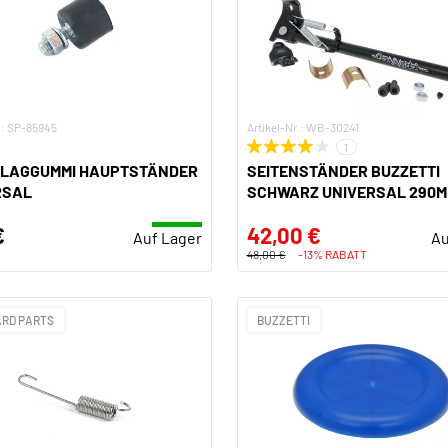
.: SP-85945
Artikel-Nr.: WB-30241
1
LAGGUMMI HAUPTSTÄNDER
SEITENSTÄNDER BUZZETTI
RSAL
SCHWARZ UNIVERSAL 290
€
42,00 €
Auf Lager
Au
48,00 €
-13% RABATT
RD PARTS
BUZZETTI