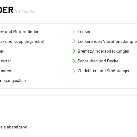
DER
(11 Produkte)
en- und Motorständer
Lenker
s- und Kupplungshebel
Lenkerenden Vibrationsdämpfe
el
Bremszylinderabdeckungen
tarter
Schrauben und Deckel
rasten
Zierleisten und Stoßstangen
rlegungssätze
reis absteigend