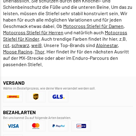
unerlässlich. Sie schützen durch den Knöchel- und
Schienbeinschutz die Füße und die unteren Beine. Um das zu
leisten, müssen die Stiefel sehr stabil konstruiert sein. Wir
haben für euch alle möglichen Variationen und für jeden
Geschmack etwas dabei. Ob
Motocross Stiefel für Damen
,
Motocross Stiefel für Herren
und natürlich auch
Motocross
Stiefel für Kinder
. Auch trendige Farben findet ihr hier, z.B.
rot
,
schwarz
,
weiß
. Unsere Top-Brands sind
Alpinestar
,
Moose Racing
,
Thor
. Hier findet ihr für den nächsten Ausritt
auf der MX-Strecke oder aber im Enduro-Parcours den
passenden Stiefel.
VERSAND
Wähle im Bestellprozess, wie deine Ware versendet werden soll.
BEZAHLARTEN
Bei uns kannst Du auf folgende Arten bezahlen.