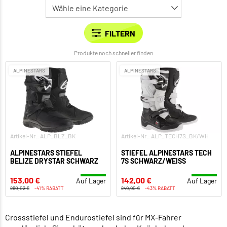
Produkte noch schneller finden
ALPINESTARS
ALPINESTARS
Artikel-Nr.: ALP_BLZ_BK
Artikel-Nr.: ALP_TECH7S_BK/WH
ALPINESTARS STIEFEL
STIEFEL ALPINESTARS TECH
BELIZE DRYSTAR SCHWARZ
7S SCHWARZ/WEISS
153,00 €
142,00 €
Auf Lager
Auf Lager
260,02 €
-41% RABATT
249,90 €
-43% RABATT
Crossstiefel und Endurostiefel sind für MX-Fahrer