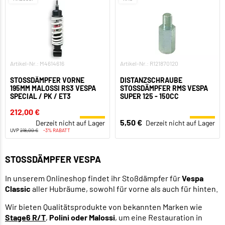
Artikel-Nr.: M4614616
Artikel-Nr.: R121870120
STOSSDÄMPFER VORNE 1
DISTANZSCHRAUBE
95MM MALOSSI RS3 VESPA S
STOSSDÄMPFER RMS VESPA S
PECIAL / PK / ET3
UPER 125 - 150CC
212,00 €
5,50 €
Derzeit nicht auf Lager
Derzeit nicht auf Lager
UVP
218,00 €
-3% RABATT
STOSSDÄMPFER VESPA
In unserem Onlineshop findet ihr Stoßdämpfer für
Vespa
Classic
aller Hubräume, sowohl für vorne als auch für hinten.
Wir bieten Qualitätsprodukte von bekannten Marken wie
Stage6 R/T
,
Polini oder Malossi
, um eine Restauration in