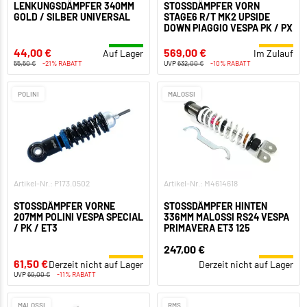
LENKUNGSDÄMPFER 340MM
STOSSDÄMPFER VORN S
GOLD / SILBER UNIVERSAL
TAGE6 R/T MK2 UPSIDE D
OWN PIAGGIO VESPA PK / PX
44,00 €
569,00 €
Auf Lager
Im Zulauf
55,50 €
-21% RABATT
UVP
632,00 €
-10% RABATT
POLINI
MALOSSI
Artikel-Nr.: P173.0502
Artikel-Nr.: M4614618
STOSSDÄMPFER VORNE 2
STOSSDÄMPFER HINTEN 3
07MM POLINI VESPA SPECIAL /
36MM MALOSSI RS24 VESPA P
PK / ET3
RIMAVERA ET3 125
247,00 €
61,50 €
Derzeit nicht auf Lager
Derzeit nicht auf Lager
UVP
69,00 €
-11% RABATT
MALOSSI
RMS