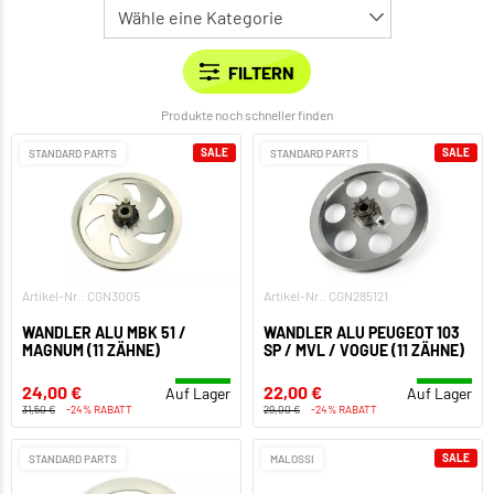
Produkte noch schneller finden
SALE
SALE
STANDARD PARTS
STANDARD PARTS
Artikel-Nr.: CGN3005
Artikel-Nr.: CGN285121
WANDLER ALU MBK 51 /
WANDLER ALU PEUGEOT 103
MAGNUM (11 ZÄHNE)
SP / MVL / VOGUE (11 ZÄHNE)
24,00 €
22,00 €
Auf Lager
Auf Lager
31,50 €
-24% RABATT
29,00 €
-24% RABATT
SALE
STANDARD PARTS
MALOSSI