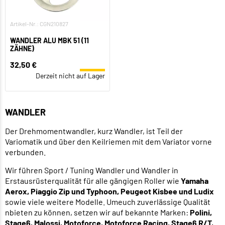
Artikel-Nr.: CGN210827
WANDLER ALU MBK 51 (11
ZÄHNE)
32,50 €
Derzeit nicht auf Lager
WANDLER
Der Drehmomentwandler, kurz Wandler, ist Teil der
Variomatik und über den Keilriemen mit dem Variator vorne
verbunden.
Wir führen Sport / Tuning Wandler und Wandler in
Erstausrüsterqualität für alle gängigen Roller wie
Yamaha
Aerox, Piaggio Zip und Typhoon, Peugeot Kisbee und Ludix
sowie viele weitere Modelle. Umeuch zuverlässige Qualität
nbieten zu können, setzen wir auf bekannte Marken:
Polini,
Stage6
, Malossi,
Motoforce
,
Motoforce Racing
,
Stage6 R/T
,