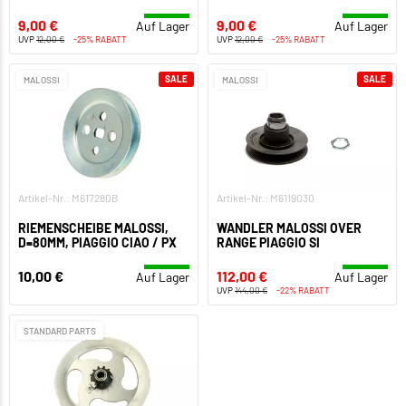
9,00 €
9,00 €
Auf Lager
Auf Lager
UVP
12,00 €
-25% RABATT
UVP
12,00 €
-25% RABATT
SALE
SALE
MALOSSI
MALOSSI
Artikel-Nr.: M617280B
Artikel-Nr.: M6119030
RIEMENSCHEIBE MALOSSI,
WANDLER MALOSSI OVER
D=80MM, PIAGGIO CIAO / PX
RANGE PIAGGIO SI
10,00 €
112,00 €
Auf Lager
Auf Lager
UVP
144,00 €
-22% RABATT
STANDARD PARTS