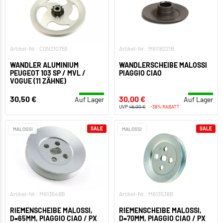
Artikel-Nr.: CGN210755
Artikel-Nr.: M6118221B
WANDLER ALUMINIUM
WANDLERSCHEIBE MALOSSI
PEUGEOT 103 SP / MVL /
PIAGGIO CIAO
VOGUE (11 ZÄHNE)
30,50 €
30,00 €
Auf Lager
Auf Lager
UVP
48,00 €
-38% RABATT
SALE
SALE
MALOSSI
MALOSSI
Artikel-Nr.: M613548B
Artikel-Nr.: M613538B
RIEMENSCHEIBE MALOSSI,
RIEMENSCHEIBE MALOSSI,
D=65MM, PIAGGIO CIAO / PX
D=70MM, PIAGGIO CIAO / PX