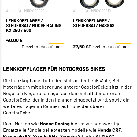
Artikel-Nr.: MR04100022
Artikel-Nr.: MR04100019
LENKKOPFLAGER /
LENKKOPFLAGER /
STEUERSATZ MOOSE RACING
STEUERSATZ GASGAS
KX 250 / 500
40,00 €
27,50 €
Derzeit nicht auf Lager
Derzeit nicht auf Lager
LENKKOPFLAGER FÜR MOTOCROSS BIKES
Die Lenkkopflager befinden sich an der Lenksäule. Bei
Motorrädern mit oberer und unterer Gabelbrücke sitzt in der
Regel ein Kegelrollenlager auf dem Schaft der unteren
Gabelbrücke, der in den Rahmen eingesetzt wird, sowie ein
weiteres Lager im Rahmen auf Höhe der oberen
Gabelbrücke.
Dank Marken wie
Moose Racing
bieten wir hochwertige
Ersatzteile für die beliebtesten Modelle wie
Honda CRF,
Kawasaki KX, Suzuki RMZ, Yamaha YZ
oder
KTM EXC
.