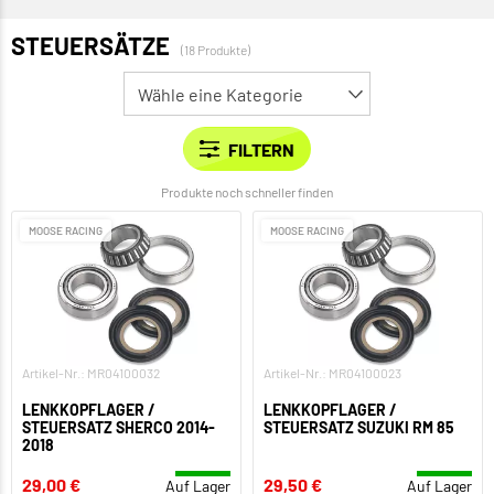
STEUERSÄTZE
(18 Produkte)
Produkte noch schneller finden
MOOSE RACING
MOOSE RACING
Artikel-Nr.: MR04100032
Artikel-Nr.: MR04100023
LENKKOPFLAGER /
LENKKOPFLAGER /
STEUERSATZ SHERCO 2014-
STEUERSATZ SUZUKI RM 85
2018
29,00 €
29,50 €
Auf Lager
Auf Lager