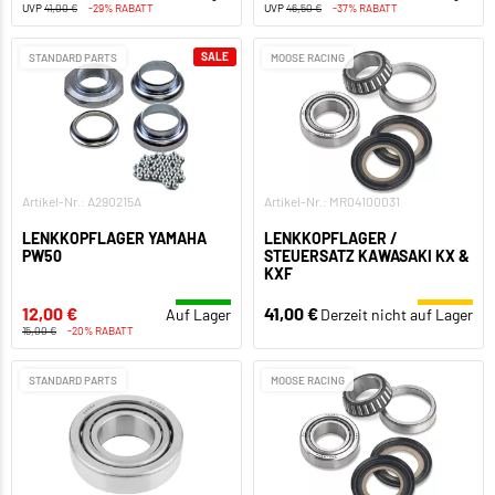
UVP
41,00 €
-29% RABATT
UVP
46,50 €
-37% RABATT
SALE
STANDARD PARTS
MOOSE RACING
Artikel-Nr.: A290215A
Artikel-Nr.: MR04100031
LENKKOPFLAGER YAMAHA
LENKKOPFLAGER /
PW50
STEUERSATZ KAWASAKI KX &
KXF
12,00 €
41,00 €
Auf Lager
Derzeit nicht auf Lager
15,00 €
-20% RABATT
STANDARD PARTS
MOOSE RACING