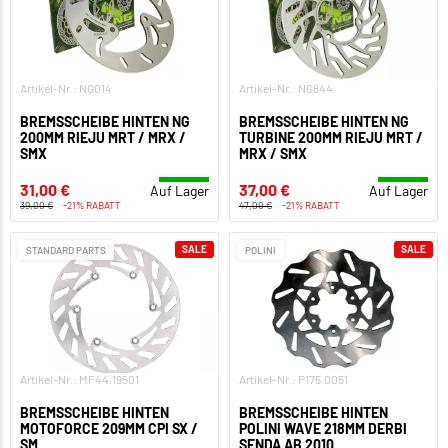
Artikel-Nr.: NG014
Artikel-Nr.: NG844
BREMSSCHEIBE HINTEN NG
BREMSSCHEIBE HINTEN NG
200MM RIEJU MRT / MRX /
TURBINE 200MM RIEJU MRT /
SMX
MRX / SMX
31,00 €
37,00 €
Auf Lager
Auf Lager
39,00 €
-21% RABATT
47,00 €
-21% RABATT
SALE
SALE
STANDARD PARTS
POLINI
Artikel-Nr.: MF44.19501
Artikel-Nr.: P175.0051
BREMSSCHEIBE HINTEN
BREMSSCHEIBE HINTEN
MOTOFORCE 209MM CPI SX /
POLINI WAVE 218MM DERBI
SM
SENDA AB 2010