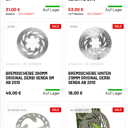
31,00 €
53,00 €
Auf Lager
Auf Lager
39,50 €
-22% RABATT
UVP
68,00 €
-22% RABATT
SALE
SALE
DERBI
DERBI
Artikel-Nr.: OE-DE866919
Artikel-Nr.: OE-DE866115
BREMSSCHEIBE 260MM
BREMSSCHEIBE HINTEN
ORIGINAL DERBI SENDA SM
218MM ORIGINAL DERBI
AB 2010
SENDA AB 2010
46,00 €
18,00 €
Auf Lager
Auf Lager
SALE
SALE
NG BRAKE DISC
NG BRAKE DISC