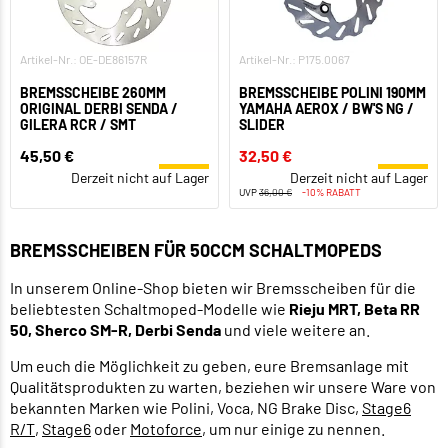
Artikel-Nr.: OE-DE86157R
Artikel-Nr.: P175.0067
BREMSSCHEIBE 260MM
BREMSSCHEIBE POLINI 190MM
ORIGINAL DERBI SENDA /
YAMAHA AEROX / BW'S NG /
GILERA RCR / SMT
SLIDER
45,50 €
32,50 €
Derzeit nicht auf Lager
Derzeit nicht auf Lager
UVP
36,00 €
-10% RABATT
BREMSSCHEIBEN FÜR 50CCM SCHALTMOPEDS
In unserem Online-Shop bieten wir Bremsscheiben für die
beliebtesten Schaltmoped-Modelle wie
Rieju MRT, Beta RR
50, Sherco SM-R, Derbi Senda
und viele weitere an.
Um euch die Möglichkeit zu geben, eure Bremsanlage mit
Qualitätsprodukten zu warten, beziehen wir unsere Ware von
bekannten Marken wie Polini, Voca, NG Brake Disc,
Stage6
R/T
,
Stage6
oder
Motoforce
, um nur einige zu nennen.