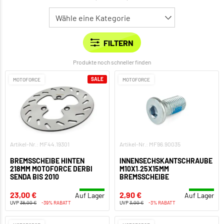
Produkte noch schneller finden
SALE
MOTOFORCE
MOTOFORCE
Artikel-Nr.: MF44.19301
Artikel-Nr.: MF96.90035
BREMSSCHEIBE HINTEN
INNENSECHSKANTSCHRAUBE
218MM MOTOFORCE DERBI
M10X1.25X15MM
SENDA BIS 2010
BREMSSCHEIBE
23,00 €
2,90 €
Auf Lager
Auf Lager
UVP
38,00 €
-39% RABATT
UVP
3,00 €
-3% RABATT