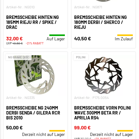
Artikel-Nr.: NG010
Artikel-Nr.: NG871
BREMSSCHEIBE HINTEN NG
BREMSSCHEIBE HINTEN NG
185MM RIEJU RR / SPIKE /
180MM DERBI / SHERCO /
DRAC
RIEJU
32,00 €
40,50 €
Auf Lager
Im Zulauf
UVP
40,50 €
-21% RABATT
NG BRAKE DISC
POLINI
Artikel-Nr.: NG335
Artikel-Nr.: P175.0054
BREMSSCHEIBE NG 240MM
BREMSSCHEIBE VORN POLINI
DERBI SENDA / GILERA RCR
WAVE 300MM BETA RR /
BIS 2010
APRILIA RS4
50,00 €
99,00 €
Derzeit nicht auf Lager
Derzeit nicht auf Lager
UVP
101,00 €
-2% RABATT