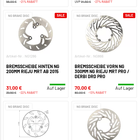
56,00 €
-21% RABATT
UVP
94,50 €
-27% RABATT
SALE
SALE
NG BRAKE DISC
NG BRAKE DISC
Artikel-Nr.: NG1286
Artikel-Nr.: NG866
BREMSSCHEIBE HINTEN NG
BREMSSCHEIBE VORN NG
200MM RIEJU MRT AB 2015
300MM NG RIEJU MRT PRO /
DERBI DRD PRO
31,00 €
70,00 €
Auf Lager
Auf Lager
39,50 €
-22% RABATT
80,00 €
-13% RABATT
NG BRAKE DISC
NG BRAKE DISC