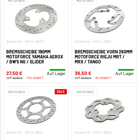
MOTOFORCE
MOTOFORCE
Artikel-Nr.: MF44.16610
Artikel-Nr.: MF44.18811
BREMSSCHEIBE 190MM
BREMSSCHEIBE VORN 260MM
MOTOFORCE YAMAHA AEROX
MOTOFORCE RIEJU MRT /
/ BW'S NG / SLIDER
MRX / TANGO
27,50 €
36,50 €
Auf Lager
Auf Lager
UVP
32,50 €
-15% RABATT
UVP
39,00 €
-6% RABATT
SALE
MOTOFORCE
MOTOFORCE
Artikel-Nr.: MF44.18821
Artikel-Nr.: MF44.18901