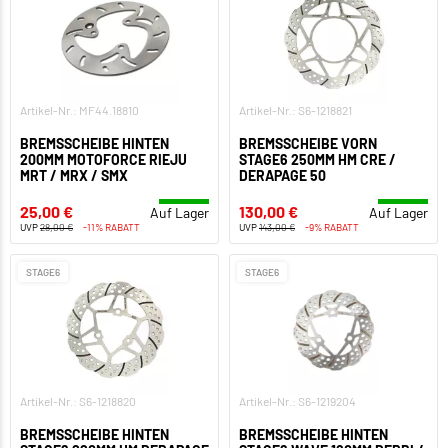
Artikel-Nr.: MF44.18810
Artikel-Nr.: S6-1218821
BREMSSCHEIBE HINTEN
BREMSSCHEIBE VORN
200MM MOTOFORCE RIEJU
STAGE6 250MM HM CRE /
MRT / MRX / SMX
DERAPAGE 50
25,00 €
130,00 €
Auf Lager
Auf Lager
UVP
28,00 €
-11% RABATT
UVP
143,00 €
-9% RABATT
STAGE6
STAGE6
Artikel-Nr.: S6-1218820
Artikel-Nr.: S6-1219204
BREMSSCHEIBE HINTEN
BREMSSCHEIBE HINTEN