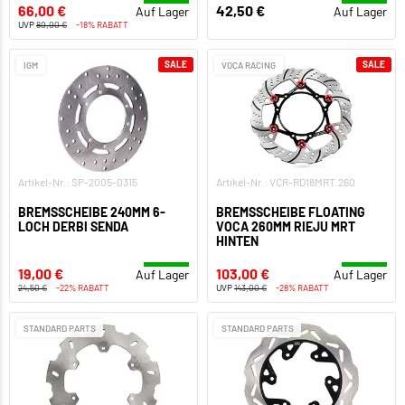
66,00 €
42,50 €
Auf Lager
Auf Lager
UVP
80,00 €
-18% RABATT
SALE
SALE
IGM
VOCA RACING
Artikel-Nr.: SP-2005-0315
Artikel-Nr.: VCR-RD18MRT.260
BREMSSCHEIBE 240MM 6-
BREMSSCHEIBE FLOATING
LOCH DERBI SENDA
VOCA 260MM RIEJU MRT
HINTEN
19,00 €
103,00 €
Auf Lager
Auf Lager
24,50 €
-22% RABATT
UVP
143,00 €
-28% RABATT
STANDARD PARTS
STANDARD PARTS