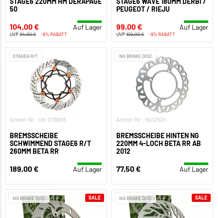
STAGE6 220MM HM DERAPAGE
STAGE6 WAVE 180MM DERBI /
50
PEUGEOT / RIEJU
104,00 €
99,00 €
Auf Lager
Auf Lager
UVP
114,00 €
-9% RABATT
UVP
109,00 €
-9% RABATT
STAGE6 R/T
NG BRAKE DISC
Artikel-Nr.: S6-1218805
Artikel-Nr.: NG1252X
BREMSSCHEIBE
BREMSSCHEIBE HINTEN NG
SCHWIMMEND STAGE6 R/T
220MM 4-LOCH BETA RR AB
260MM BETA RR
2012
189,00 €
77,50 €
Auf Lager
Auf Lager
SALE
SALE
NG BRAKE DISC
NG BRAKE DISC