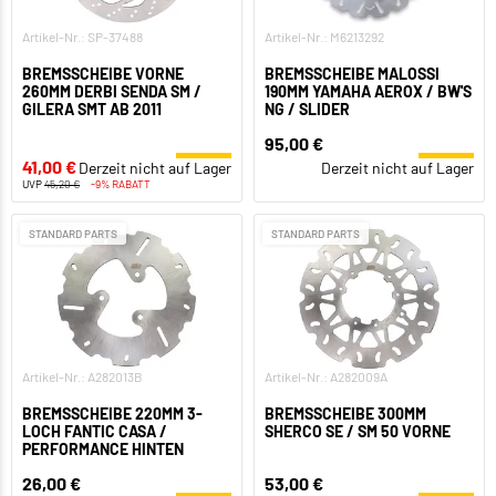
Artikel-Nr.: SP-37488
Artikel-Nr.: M6213292
BREMSSCHEIBE VORNE
BREMSSCHEIBE MALOSSI
260MM DERBI SENDA SM /
190MM YAMAHA AEROX / BW'S
GILERA SMT AB 2011
NG / SLIDER
95,00 €
41,00 €
Derzeit nicht auf Lager
Derzeit nicht auf Lager
UVP
45,20 €
-9% RABATT
STANDARD PARTS
STANDARD PARTS
Artikel-Nr.: A282013B
Artikel-Nr.: A282009A
BREMSSCHEIBE 220MM 3-
BREMSSCHEIBE 300MM
LOCH FANTIC CASA /
SHERCO SE / SM 50 VORNE
PERFORMANCE HINTEN
26,00 €
53,00 €