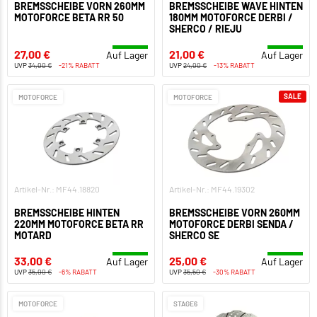
BREMSSCHEIBE VORN 260MM
BREMSSCHEIBE WAVE HINTEN
MOTOFORCE BETA RR 50
180MM MOTOFORCE DERBI /
SHERCO / RIEJU
27,00 €
21,00 €
Auf Lager
Auf Lager
UVP
34,00 €
-21% RABATT
UVP
24,00 €
-13% RABATT
SALE
MOTOFORCE
MOTOFORCE
Artikel-Nr.: MF44.18820
Artikel-Nr.: MF44.19302
BREMSSCHEIBE HINTEN
BREMSSCHEIBE VORN 260MM
220MM MOTOFORCE BETA RR
MOTOFORCE DERBI SENDA /
MOTARD
SHERCO SE
33,00 €
25,00 €
Auf Lager
Auf Lager
UVP
35,00 €
-6% RABATT
UVP
35,50 €
-30% RABATT
MOTOFORCE
STAGE6