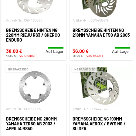
Artikel-Nr.: CGN485540
Artikel-Nr.: CGN450419
BREMSSCHEIBE HINTEN NG
BREMSSCHEIBE HINTEN NG
220MM RIEJU RS3 / SHERCO
218MM YAMAHA DT50 AB 2003
ENDURO
38,00 €
36,00 €
Auf Lager
Auf Lager
47,50 €
-20% RABATT
46,00 €
-22% RABATT
NG BRAKE DISC
NG BRAKE DISC
Artikel-Nr.: CGN319985
Artikel-Nr.: CGN440745
BREMSSCHEIBE NG 280MM
BREMSSCHEIBE NG 190MM
YAMAHA TZR50 AB 2003 /
YAMAHA AEROX / BW'S NG /
APRILIA RS50
SLIDER