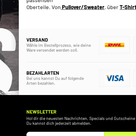
passenden
Oberteile. Von
Pullover/Sweater
, über
T-Shir
VERSAND
Wähle im Bestellprozess, wie deine
Ware versendet werden soll.
BEZAHLARTEN
Bei uns kannst Du auf folgende
Arten bezahlen.
NEWSLETTER
Hol dir die neuesten Nachrichten, Specials und Gutscheine 
Du kannst dich jederzeit abmelden.