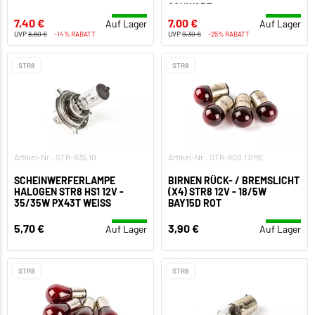
SCHWARZ
7,40 €
7,00 €
Auf Lager
Auf Lager
UVP
8,60 €
-14% RABATT
UVP
9,30 €
-25% RABATT
STR8
STR8
Artikel-Nr.: STR-835.10
Artikel-Nr.: STR-800.17/RE
SCHEINWERFERLAMPE
BIRNEN RÜCK- / BREMSLICHT
HALOGEN STR8 HS1 12V -
(X4) STR8 12V - 18/5W
35/35W PX43T WEISS
BAY15D ROT
5,70 €
3,90 €
Auf Lager
Auf Lager
STR8
STR8