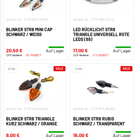
Artikel-Nr.: STR-675.76/BK
Artikel-Nr.: STR-655.27/CE
BLINKER STR8 MINI CAP
LED RÜCKLICHT STR8
SCHWARZ / WEISS
TRIANGLE UNIVERSELL ROTE
LEDS (X6)
20,50 €
17,00 €
Auf Lager
Auf Lager
UVP
22,50 €
-9% RABATT
UVP
19,00 €
-11% RABATT
SALE
SALE
STR8
STR8
Artikel-Nr.: STR-675.93/BK
Artikel-Nr.: STR-675.96/BK
BLINKER STR8 TRIANGLE
BLINKER STR8 RUBIS
KURZ SCHWARZ / ORANGE
SCHWARZ / TRANSPARENT
8,00 €
16,00 €
Auf Lager
Auf Lager