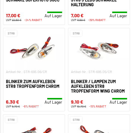
HALTERUNG
17,00 €
7,00 €
Auf Lager
Auf Lager
UVP
22,50 €
-24% RABATT
UVP
11,50 €
-39% RABATT
STR8
STR8
Artikel-Nr.: STR-695.06/CR
Artikel-Nr.: STR-695.05/CR
BLINKER ZUM AUFKLEBEN
BLINKER / LAMPEN ZUM
STR8 TROPFENFORM CHROM
AUFKLEBEN STR8
TROPFENFORM WING CHROM
6,30 €
9,10 €
Auf Lager
Auf Lager
UVP
6,70 €
-6% RABATT
UVP
10,70 €
-15% RABATT
STR8
STR8