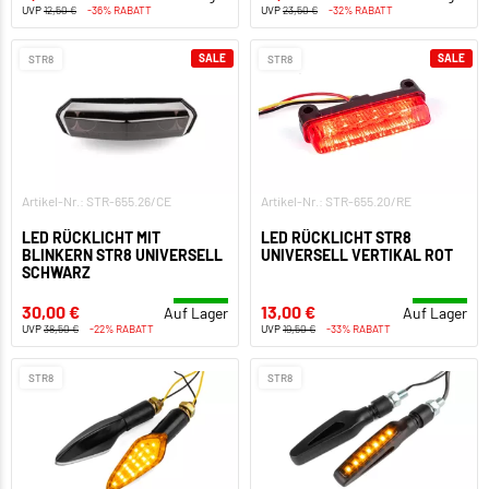
UVP
12,50 €
-36% RABATT
UVP
23,50 €
-32% RABATT
SALE
SALE
STR8
STR8
Artikel-Nr.: STR-655.26/CE
Artikel-Nr.: STR-655.20/RE
LED RÜCKLICHT MIT
LED RÜCKLICHT STR8
BLINKERN STR8 UNIVERSELL
UNIVERSELL VERTIKAL ROT
SCHWARZ
30,00 €
13,00 €
Auf Lager
Auf Lager
UVP
38,50 €
-22% RABATT
UVP
19,50 €
-33% RABATT
STR8
STR8