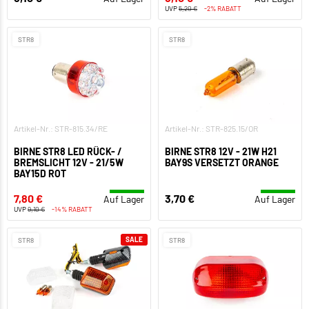
UVP
5,20 €
-2% RABATT
STR8
STR8
Artikel-Nr.: STR-815.34/RE
Artikel-Nr.: STR-825.15/OR
BIRNE STR8 LED RÜCK- /
BIRNE STR8 12V - 21W H21
BREMSLICHT 12V - 21/5W
BAY9S VERSETZT ORANGE
BAY15D ROT
7,80 €
3,70 €
Auf Lager
Auf Lager
UVP
9,10 €
-14% RABATT
SALE
STR8
STR8