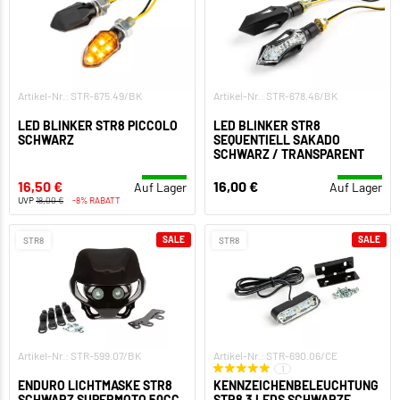
Artikel-Nr.: STR-675.49/BK
Artikel-Nr.: STR-678.46/BK
LED BLINKER STR8 PICCOLO
LED BLINKER STR8
SCHWARZ
SEQUENTIELL SAKADO
SCHWARZ / TRANSPARENT
16,50 €
16,00 €
Auf Lager
Auf Lager
UVP
18,00 €
-8% RABATT
SALE
SALE
STR8
STR8
Artikel-Nr.: STR-599.07/BK
Artikel-Nr.: STR-690.06/CE
1
ENDURO LICHTMASKE STR8
KENNZEICHENBELEUCHTUNG
SCHWARZ SUPERMOTO 50CC
STR8 3 LEDS SCHWARZE