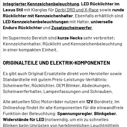
integrierter Kennzeichenbeleuchtung
,
LED Rücklichter im
Lexus Stil
mit Klarglas für
Derbi DRD und X-Race
sowie
runde
Rücklichter mit Kennzeichenhalter
. Ebenfalls erhältlich sind
LED Kennzeichenbeleuchtungen
mit Halter,
universelle
Enduro Rücklichter
und
Zusatzscheinwerfer
.
Im Supermoto Bereich sind
kurze Hecks
sehr verbreitet:
Kennzeichenhalter, Rücklicht und Kennzeichenbeleuchtung
in einer kompakten Einheit.
ORIGINALTEILE UND ELEKTRIK-KOMPONENTEN
Es gibt auch Original Ersatzteile direkt vom Hersteller sowie
Standardteile mit gutem Preis-Leistungs-Verhältnis:
Scheinwerfer, Rücklichter, OEM Blinker, Abdeckungen,
Scheinwerferhalter, Lampenfassungen und Schrauben.
Alle aktuellen 50cc Motorräder nutzen ein
12V
Bordnetz. Im
Onlineshop findet ihr alle Komponenten für die einwandfreie
Funktion der Beleuchtung:
Spannungsregler
,
Blinkgeber
,
Widerstände für LED
(notwendig, um ein zu schnelles
Blinken beim Umrüsten von herkömmlichen Leuchtmitteln