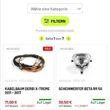
Produkte noch schneller finden
Seite
1
von
7
SALE
MOTOFORCE
MOTOFORCE
Artikel-Nr.: MF01.19301
Artikel-Nr.: MF04.180
KABELBAUM DERBI X-TREME
SCHEINWERFER BETA RR 50
2011 - 2017
71,00 €
30,50 €
Auf Lager
Auf Lager
UVP
89,00 €
-20% RABATT
UVP
35,50 €
-14% RABATT