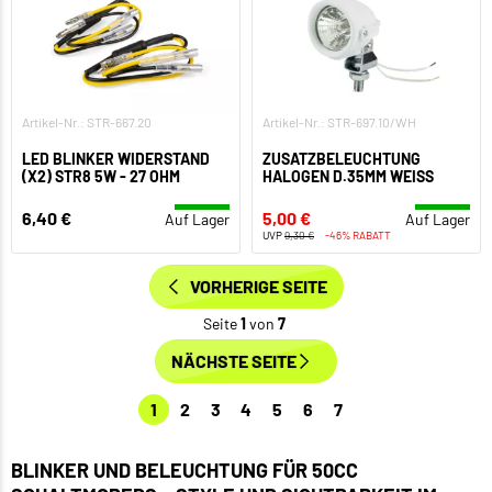
Artikel-Nr.: STR-667.20
Artikel-Nr.: STR-697.10/WH
LED BLINKER WIDERSTAND
ZUSATZBELEUCHTUNG
(X2) STR8 5W - 27 OHM
HALOGEN D.35MM WEISS
6,40 €
5,00 €
Auf Lager
Auf Lager
UVP
9,30 €
-46% RABATT
VORHERIGE SEITE
Seite
1
von
7
NÄCHSTE SEITE
1
2
3
4
5
6
7
BLINKER UND BELEUCHTUNG FÜR 50CC