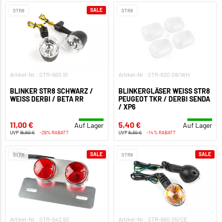
SALE
STR8
STR8
Artikel-Nr.: STR-660.91
Artikel-Nr.: STR-620.08/WH
BLINKER STR8 SCHWARZ /
BLINKERGLÄSER WEISS STR8 P
WEISS DERBI / BETA RR
EUGEOT TKR / DERBI SENDA /
XP6
11,00 €
5,40 €
Auf Lager
Auf Lager
UVP
15,50 €
-29% RABATT
UVP
6,30 €
-14% RABATT
SALE
SALE
STR8
STR8
Artikel-Nr.: STR-542.93
Artikel-Nr.: STR-660.05/CE