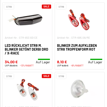
SALE
STR8
STR8
Artikel-Nr.: STR-653.93/CE
Artikel-Nr.: STR-695.06/RE
LED RÜCKLICHT STR8 M.
BLINKER ZUM AUFKLEBEN
BLINKER GETÖNT DERBI DRD
STR8 TROPFENFORM ROT
/ X-RACE
34,00 €
8,10 €
Auf Lager
Auf Lager
UVP
39,00 €
-13% RABATT
UVP
8,90 €
-9% RABATT
SALE
STR8
STR8