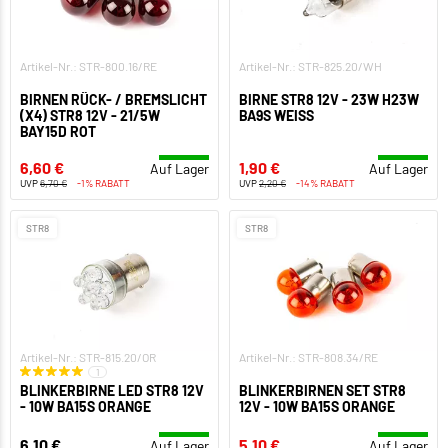
Artikel-Nr.: STR-800.16/RE
Artikel-Nr.: STR-825.20/WH
BIRNEN RÜCK- / BREMSLICHT
BIRNE STR8 12V - 23W H23W
(X4) STR8 12V - 21/5W
BA9S WEISS
BAY15D ROT
6,60 €
1,90 €
Auf Lager
Auf Lager
UVP
6,70 €
-1% RABATT
UVP
2,20 €
-14% RABATT
STR8
STR8
Artikel-Nr.: STR-815.20/OR
Artikel-Nr.: STR-808.34/RE
1
BLINKERBIRNE LED STR8 12V
BLINKERBIRNEN SET STR8
- 10W BA15S ORANGE
12V - 10W BA15S ORANGE
6,10 €
5,10 €
Auf Lager
Auf Lager