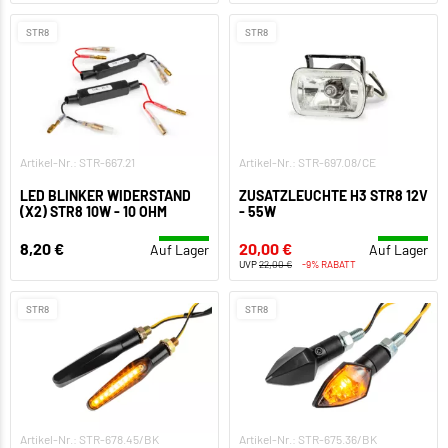
STR8
STR8
Artikel-Nr.: STR-667.21
Artikel-Nr.: STR-697.08/CE
LED BLINKER WIDERSTAND
ZUSATZLEUCHTE H3 STR8 12V
(X2) STR8 10W - 10 OHM
- 55W
8,20 €
20,00 €
Auf Lager
Auf Lager
UVP
22,00 €
-9% RABATT
STR8
STR8
Artikel-Nr.: STR-678.45/BK
Artikel-Nr.: STR-675.36/BK