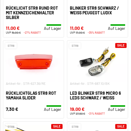
RÜCKLICHT STR8 RUND ROT
BLINKER STR8 SCHWARZ /
MIT KENNZEICHENHALTER
WEISS PEUGEOT LUDIX
SILBER
11,00 €
11,00 €
Auf Lager
Auf Lager
UVP
15,00 €
-27% RABATT
UVP
17,00 €
-35% RABATT
SALE
STR8
STR8
Artikel-Nr.: STR-627.36/RE
Artikel-Nr.: STR-687.10/BK
RÜCKLICHTGLAS STR8 ROT
LED BLINKER STR8 MICRO 6
YAMAHA SLIDER
LEDS SCHWARZ / WEISS
7,30 €
19,00 €
Auf Lager
Auf Lager
UVP
27,50 €
-31% RABATT
SALE
SALE
STR8
STR8