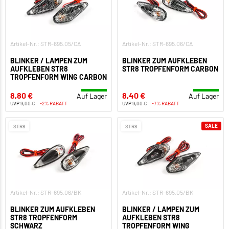
Artikel-Nr.: STR-695.05/CA
Artikel-Nr.: STR-695.06/CA
BLINKER / LAMPEN ZUM
BLINKER ZUM AUFKLEBEN
AUFKLEBEN STR8
STR8 TROPFENFORM CARBON
TROPFENFORM WING CARBON
8,80 €
8,40 €
Auf Lager
Auf Lager
UVP
9,00 €
-2% RABATT
UVP
9,00 €
-7% RABATT
SALE
STR8
STR8
Artikel-Nr.: STR-695.06/BK
Artikel-Nr.: STR-695.05/BK
BLINKER ZUM AUFKLEBEN
BLINKER / LAMPEN ZUM
STR8 TROPFENFORM
AUFKLEBEN STR8
SCHWARZ
TROPFENFORM WING