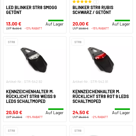
1
LED BLINKER STR8 SMOGG
BLINKER STR8 RUBIS
GETÖNT
SCHWARZ / GETÖNT
13,00 €
20,00 €
Auf Lager
Auf Lager
UVP
15,00 €
-13% RABATT
UVP
23,50 €
-15% RABATT
STR8
STR8
Artikel-Nr.: STR-542.92
Artikel-Nr.: STR-542.91
KENNZEICHENHALTER M.
KENNZEICHENHALTER M.
RÜCKLICHT STR8 WEISS 9 L
RÜCKLICHT STR8 ROT 9 LEDS
EDS SCHALTMOPED
SCHALTMOPED
20,50 €
24,50 €
Auf Lager
Auf Lager
UVP
24,00 €
-15% RABATT
UVP
25,00 €
-2% RABATT
STR8
STR8