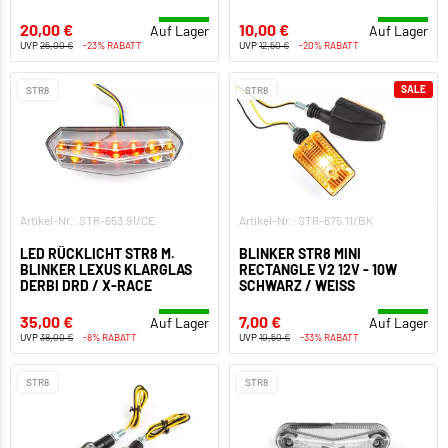
20,00 €
10,00 €
Auf Lager
Auf Lager
UVP
26,00 €
-23% RABATT
UVP
12,50 €
-20% RABATT
SALE
STR8
STR8
Artikel-Nr.: STR-653.91/CE
Artikel-Nr.: STR-675.11/BK
LED RÜCKLICHT STR8 M.
BLINKER STR8 MINI
BLINKER LEXUS KLARGLAS
RECTANGLE V2 12V - 10W
DERBI DRD / X-RACE
SCHWARZ / WEISS
35,00 €
7,00 €
Auf Lager
Auf Lager
UVP
38,00 €
-8% RABATT
UVP
10,50 €
-33% RABATT
STR8
STR8