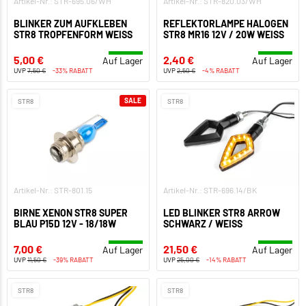
Artikel-Nr.: STR-695.06/WH
Artikel-Nr.: STR-820.03/WH
BLINKER ZUM AUFKLEBEN
REFLEKTORLAMPE HALOGEN
STR8 TROPFENFORM WEISS
STR8 MR16 12V / 20W WEISS
5,00 €
2,40 €
Auf Lager
Auf Lager
UVP
7,50 €
-33% RABATT
UVP
2,50 €
-4% RABATT
SALE
STR8
STR8
Artikel-Nr.: STR-801.15
Artikel-Nr.: STR-696.14/BK
BIRNE XENON STR8 SUPER
LED BLINKER STR8 ARROW
BLAU P15D 12V - 18/18W
SCHWARZ / WEISS
7,00 €
21,50 €
Auf Lager
Auf Lager
UVP
11,50 €
-39% RABATT
UVP
25,00 €
-14% RABATT
STR8
STR8