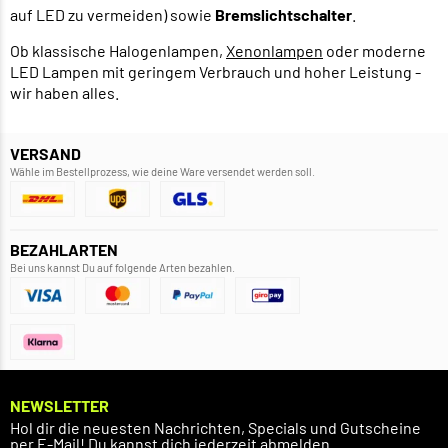
auf LED zu vermeiden) sowie
Bremslichtschalter
.
Ob klassische Halogenlampen,
Xenonlampen
oder moderne
LED Lampen mit geringem Verbrauch und hoher Leistung -
wir haben alles.
VERSAND
Wähle im Bestellprozess, wie deine Ware versendet werden soll.
BEZAHLARTEN
Bei uns kannst Du auf folgende Arten bezahlen.
NEWSLETTER
Hol dir die neuesten Nachrichten, Specials und Gutscheine
per E-Mail! Du kannst dich jederzeit abmelden.