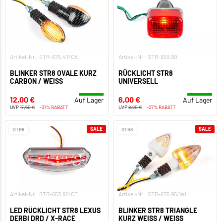
Artikel-Nr.: STR-675.47/CA
Artikel-Nr.: STR-659.90
BLINKER STR8 OVALE KURZ
RÜCKLICHT STR8
CARBON / WEISS
UNIVERSELL
12,00 €
6,00 €
Auf Lager
Auf Lager
UVP
17,50 €
-31% RABATT
UVP
8,20 €
-27% RABATT
SALE
SALE
STR8
STR8
Artikel-Nr.: STR-653.92/CE
Artikel-Nr.: STR-675.95/WH
LED RÜCKLICHT STR8 LEXUS
BLINKER STR8 TRIANGLE
DERBI DRD / X-RACE
KURZ WEISS / WEISS