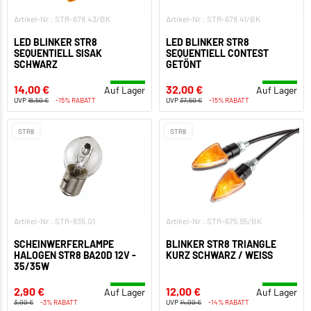
Artikel-Nr.: STR-678.43/BK
Artikel-Nr.: STR-678.41/BK
LED BLINKER STR8
LED BLINKER STR8
SEQUENTIELL SISAK
SEQUENTIELL CONTEST
SCHWARZ
GETÖNT
14,00 €
32,00 €
Auf Lager
Auf Lager
UVP
16,50 €
-15% RABATT
UVP
37,50 €
-15% RABATT
STR8
STR8
Artikel-Nr.: STR-835.01
Artikel-Nr.: STR-675.95/BK
SCHEINWERFERLAMPE
BLINKER STR8 TRIANGLE
HALOGEN STR8 BA20D 12V -
KURZ SCHWARZ / WEISS
35/35W
2,90 €
12,00 €
Auf Lager
Auf Lager
3,00 €
-3% RABATT
UVP
14,00 €
-14% RABATT