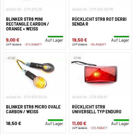
Artikel-Nr.: STR-675.08
Artikel-Nr.: STR-655.90/RE
BLINKER STR8 MINI
RÜCKLICHT STR8 ROT DERBI
RECTANGLE CARBON /
SENDA R
ORANGE + WEISS
9,00 €
19,50 €
Auf Lager
Auf Lager
UVP
13,00 €
-31% RABATT
UVP
21,50 €
-9% RABATT
STR8
STR8
Artikel-Nr.: STR-675.51/CA
Artikel-Nr.: STR-659.91
BLINKER STR8 MICRO OVALE
RÜCKLICHT STR8
CARBON / WEISS
UNIVERSELL TYP ENDURO
18,50 €
11,00 €
Auf Lager
Auf Lager
UVP
12,50 €
-12% RABATT