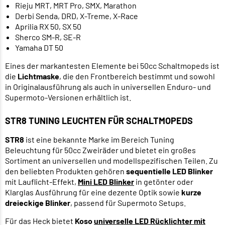
Rieju MRT, MRT Pro, SMX, Marathon
Derbi Senda, DRD, X-Treme, X-Race
Aprilia RX 50, SX 50
Sherco SM-R, SE-R
Yamaha DT 50
Eines der markantesten Elemente bei 50cc Schaltmopeds ist
die
Lichtmaske
, die den Frontbereich bestimmt und sowohl
in Originalausführung als auch in universellen Enduro- und
Supermoto-Versionen erhältlich ist.
STR8 TUNING LEUCHTEN FÜR SCHALTMOPEDS
STR8
ist eine bekannte Marke im Bereich Tuning
Beleuchtung für 50cc Zweiräder und bietet ein großes
Sortiment an universellen und modellspezifischen Teilen. Zu
den beliebten Produkten gehören
sequentielle LED Blinker
mit Lauflicht-Effekt,
Mini LED Blinker
in getönter oder
Klarglas Ausführung für eine dezente Optik sowie
kurze
dreieckige Blinker
, passend für Supermoto Setups.
Für das Heck bietet
Koso
universelle LED Rücklichter mit