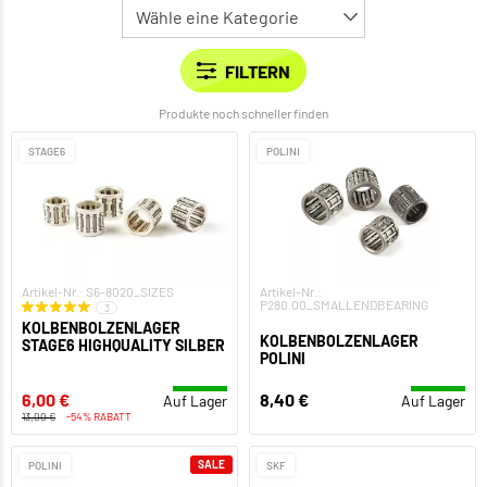
Produkte noch schneller finden
STAGE6
POLINI
Artikel-Nr.: S6-8020_SIZES
Artikel-Nr.:
P280.00_SMALLENDBEARING
3
KOLBENBOLZENLAGER
KOLBENBOLZENLAGER
STAGE6 HIGHQUALITY SILBER
POLINI
6,00 €
8,40 €
Auf Lager
Auf Lager
13,00 €
-54% RABATT
SALE
POLINI
SKF