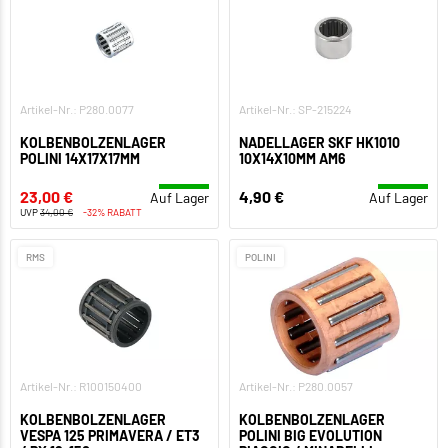
Artikel-Nr.: P280.0077
Artikel-Nr.: SP-215224
KOLBENBOLZENLAGER
NADELLAGER SKF HK1010
POLINI 14X17X17MM
10X14X10MM AM6
23,00 €
4,90 €
Auf Lager
Auf Lager
UVP
34,00 €
-32% RABATT
RMS
POLINI
Artikel-Nr.: R100150400
Artikel-Nr.: P280.0057
KOLBENBOLZENLAGER
KOLBENBOLZENLAGER
VESPA 125 PRIMAVERA / ET3
POLINI BIG EVOLUTION