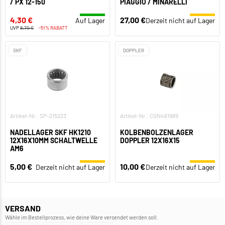
/ PX 12-150
PIAGGIO / MINARELLI
4,30 €
27,00 €
Auf Lager
Derzeit nicht auf Lager
UVP
8,70 €
-51% RABATT
SKF
DOPPLER
Artikel-Nr.: SP-215223
Artikel-Nr.: CGN461989
NADELLAGER SKF HK1210
KOLBENBOLZENLAGER
12X16X10MM SCHALTWELLE
DOPPLER 12X16X15
AM6
5,00 €
10,00 €
Derzeit nicht auf Lager
Derzeit nicht auf Lager
VERSAND
Wähle im Bestellprozess, wie deine Ware versendet werden soll.