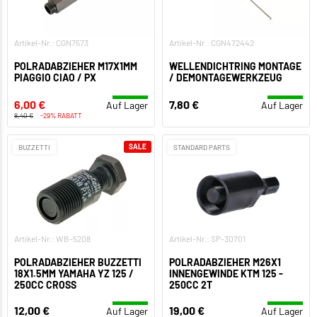
Artikel-Nr.: CGN7573
Artikel-Nr.: CGN472442
POLRADABZIEHER M17X1MM
WELLENDICHTRING MONTAGE
PIAGGIO CIAO / PX
/ DEMONTAGEWERKZEUG
6,00 €
7,80 €
Auf Lager
Auf Lager
8,40 €
-29% RABATT
SALE
BUZZETTI
STANDARD PARTS
Artikel-Nr.: WB-5208
Artikel-Nr.: SP-30701
POLRADABZIEHER BUZZETTI
POLRADABZIEHER M26X1
18X1.5MM YAMAHA YZ 125 /
INNENGEWINDE KTM 125 -
250CC CROSS
250CC 2T
12,00 €
19,00 €
Auf Lager
Auf Lager