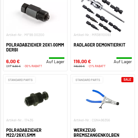
Artikel-Nr.: MF99.00200
Artikel-Nr.: MR38110093
POLRADABZIEHER 20X1.00MM
RADLAGER DEMONTIERKIT
DERBI
6,00 €
116,00 €
Auf Lager
Auf Lager
UVP
8,60 €
-30% RABATT
146,00 €
-21% RABATT
SALE
STANDARD PARTS
STANDARD PARTS
Artikel-Nr.: 17435
Artikel-Nr.: CGN496356
POLRADABZIEHER
WERKZEUG
M22/26X1,5MM
BREMSZANGENKOLBEN