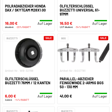
POLRADABZIEHER HONDA
ÖLFILTERSCHLÜSSEL
DAX / SKYTEAM M28X1.00
BUZZETTI UNIVERSAL 61-
97MM
16,00 €
16,50 €
Auf Lager
Auf Lager
20,00 €
-20% RABATT
UVP
35,50 €
-54% RABATT
SALE
SALE
BUZZETTI
BGS
Artikel-Nr.: WB-32788
Artikel-Nr.: BGS7781
ÖLFILTERSCHLÜSSEL
PARALLEL-ABZIEHER
BUZZETTI 76MM / 12 KANTEN
FEINGEWINDE 2-ARMIG BGS
50 - 130 MM
6,00 €
41,00 €
Auf Lager
Auf Lager
7,00 €
-14% RABATT
BUZZETTI
BUZZETTI