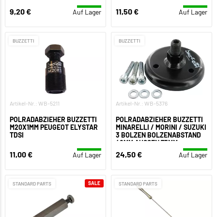
9,20 €
11,50 €
Auf Lager
Auf Lager
BUZZETTI
BUZZETTI
Artikel-Nr.: WB-5211
Artikel-Nr.: WB-5376
POLRADABZIEHER BUZZETTI
POLRADABZIEHER BUZZETTI
M20X1MM PEUGEOT ELYSTAR
MINARELLI / MORINI / SUZUKI
TDSI
3 BOLZEN BOLZENABSTAND
48MM AUSSEN 75MM
11,00 €
24,50 €
Auf Lager
Auf Lager
SALE
STANDARD PARTS
STANDARD PARTS