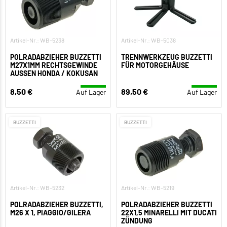
Artikel-Nr.: WB-5238
Artikel-Nr.: WB-5038
POLRADABZIEHER BUZZETTI
TRENNWERKZEUG BUZZETTI
M27X1MM RECHTSGEWINDE
FÜR MOTORGEHÄUSE
AUSSEN HONDA / KOKUSAN
8,50 €
89,50 €
Auf Lager
Auf Lager
BUZZETTI
BUZZETTI
Artikel-Nr.: WB-5232
Artikel-Nr.: WB-5219
POLRADABZIEHER BUZZETTI,
POLRADABZIEHER BUZZETTI
M26 X 1, PIAGGIO/GILERA
22X1,5 MINARELLI MIT DUCATI
ZÜNDUNG