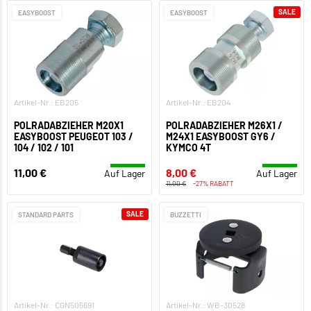
SALE
EASYBOOST
EASYBOOST
Artikel-Nr.: EB205
Artikel-Nr.: EB204
POLRADABZIEHER M20X1
POLRADABZIEHER M26X1 /
EASYBOOST PEUGEOT 103 /
M24X1 EASYBOOST GY6 /
104 / 102 / 101
KYMCO 4T
11,00 €
8,00 €
Auf Lager
Auf Lager
11,00 €
-27% RABATT
SALE
STANDARD PARTS
BUZZETTI
Artikel-Nr.: CGN505691
Artikel-Nr.: WB-30528