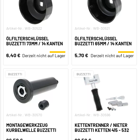
Artikel-Nr.: WB-30522
Artikel-Nr.: WB-30521
ÖLFILTERSCHLÜSSEL
ÖLFILTERSCHLÜSSEL
BUZZETTI 73MM / 14 KANTEN
BUZZETTI 65MM / 14 KANTEN
6,40 €
5,70 €
Derzeit nicht auf Lager
Derzeit nicht auf Lager
BUZZETTI
BUZZETTI
Artikel-Nr.: WB-30570
Artikel-Nr.: WB-30596
MONTAGEWERKZEUG
KETTENTRENNER / NIETER
KURBELWELLE BUZZETTI
BUZZETTI KETTEN 415 - 532