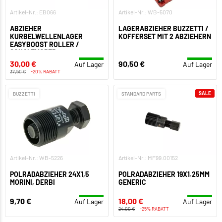
Artikel-Nr.: EB066
Artikel-Nr.: WB-5070
ABZIEHER
LAGERABZIEHER BUZZETTI /
KURBELWELLENLAGER
KOFFERSET MIT 2 ABZIEHERN
EASYBOOST ROLLER /
SCHALTMOPED
30,00 €
90,50 €
Auf Lager
Auf Lager
37,50 €
-20% RABATT
SALE
BUZZETTI
STANDARD PARTS
Artikel-Nr.: WB-5226
Artikel-Nr.: MF99.00152
POLRADABZIEHER 24X1,5
POLRADABZIEHER 19X1.25MM
MORINI, DERBI
GENERIC
9,70 €
18,00 €
Auf Lager
Auf Lager
24,00 €
-25% RABATT