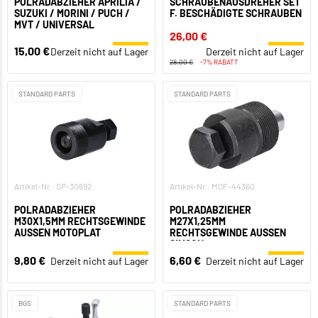
POLRADABZIEHER APRILIA /
SCHRAUBENAUSDREHER SET
SUZUKI / MORINI / PUCH /
F. BESCHÄDIGTE SCHRAUBEN
MVT / UNIVERSAL
26,00 €
15,00 €
Derzeit nicht auf Lager
Derzeit nicht auf Lager
28,00 €
-7% RABATT
STANDARD PARTS
STANDARD PARTS
Artikel-Nr.: SP-30692
Artikel-Nr.: MOF-44360
POLRADABZIEHER
POLRADABZIEHER
M30X1,5MM RECHTSGEWINDE
M27X1,25MM
AUSSEN MOTOPLAT
RECHTSGEWINDE AUSSEN S
IMSON
9,80 €
6,60 €
Derzeit nicht auf Lager
Derzeit nicht auf Lager
BGS
STANDARD PARTS