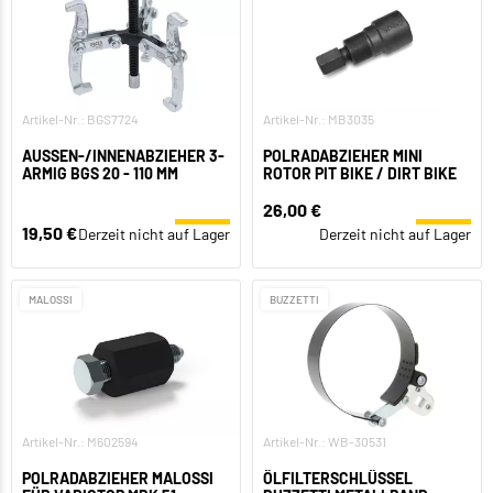
Artikel-Nr.: BGS7724
Artikel-Nr.: MB3035
AUSSEN-/INNENABZIEHER 3-A
POLRADABZIEHER MINI
RMIG BGS 20 - 110 MM
ROTOR PIT BIKE / DIRT BIKE
26,00 €
19,50 €
Derzeit nicht auf Lager
Derzeit nicht auf Lager
MALOSSI
BUZZETTI
Artikel-Nr.: M602594
Artikel-Nr.: WB-30531
POLRADABZIEHER MALOSSI
ÖLFILTERSCHLÜSSEL