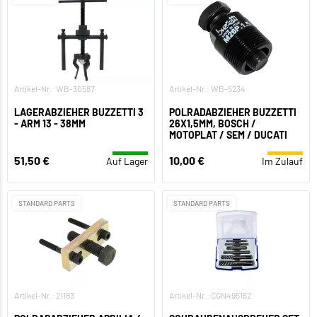
Artikel-Nr.: WB-30587
Artikel-Nr.: WB-5234
LAGERABZIEHER BUZZETTI 3
POLRADABZIEHER BUZZETTI
- ARM 13 - 38MM
26X1,5MM, BOSCH /
MOTOPLAT / SEM / DUCATI
51,50 €
10,00 €
Auf Lager
Im Zulauf
STANDARD PARTS
STANDARD PARTS
Artikel-Nr.: 21183
Artikel-Nr.: CGN495152