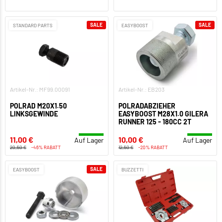
SALE
SALE
STANDARD PARTS
EASYBOOST
Artikel-Nr.: MF99.00091
Artikel-Nr.: EB203
POLRAD M20X1.50
POLRADABZIEHER
LINKSGEWINDE
EASYBOOST M28X1.0 GILERA
RUNNER 125 - 180CC 2T
11,00 €
10,00 €
Auf Lager
Auf Lager
20,50 €
-46% RABATT
12,50 €
-20% RABATT
SALE
EASYBOOST
BUZZETTI