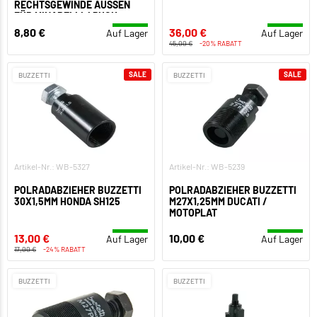
RECHTSGEWINDE AUSSEN F
ÜR MINARELLI / PUCH
8,80 €
36,00 €
Auf Lager
Auf Lager
45,00 €
-20% RABATT
SALE
SALE
BUZZETTI
BUZZETTI
Artikel-Nr.: WB-5327
Artikel-Nr.: WB-5239
POLRADABZIEHER BUZZETTI
POLRADABZIEHER BUZZETTI
30X1,5MM HONDA SH125
M27X1,25MM DUCATI /
MOTOPLAT
13,00 €
10,00 €
Auf Lager
Auf Lager
17,00 €
-24% RABATT
BUZZETTI
BUZZETTI