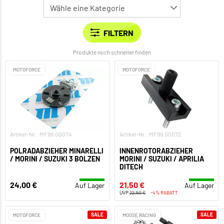
Produkte noch schneller finden
MOTOFORCE
MOTOFORCE
Artikel-Nr.: MF99.00074
Artikel-Nr.: MF99.00072
POLRADABZIEHER MINARELLI
INNENROTORABZIEHER
/ MORINI / SUZUKI 3 BOLZEN
MORINI / SUZUKI / APRILIA
DITECH
24,00 €
21,50 €
Auf Lager
Auf Lager
UVP
22,50 €
-4% RABATT
SALE
SALE
MOTOFORCE
MOOSE RACING