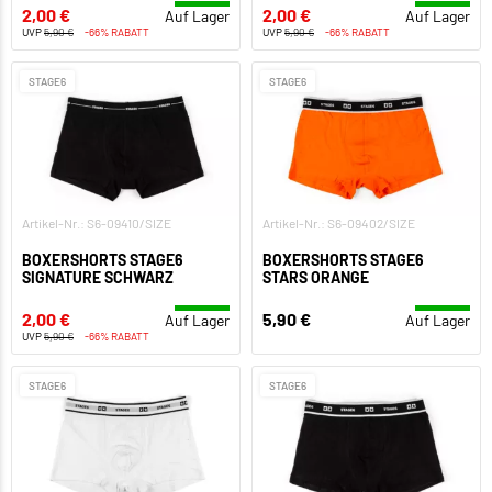
2,00 €
2,00 €
Auf Lager
Auf Lager
UVP
5,90 €
-66% RABATT
UVP
5,90 €
-66% RABATT
STAGE6
STAGE6
Artikel-Nr.: S6-09410/SIZE
Artikel-Nr.: S6-09402/SIZE
BOXERSHORTS STAGE6
BOXERSHORTS STAGE6
SIGNATURE SCHWARZ
STARS ORANGE
2,00 €
5,90 €
Auf Lager
Auf Lager
UVP
5,90 €
-66% RABATT
STAGE6
STAGE6