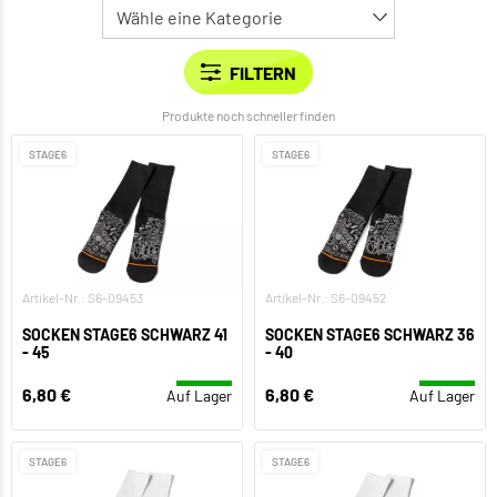
Produkte noch schneller finden
STAGE6
STAGE6
Artikel-Nr.: S6-09453
Artikel-Nr.: S6-09452
SOCKEN STAGE6 SCHWARZ 41
SOCKEN STAGE6 SCHWARZ 36
- 45
- 40
6,80 €
6,80 €
Auf Lager
Auf Lager
STAGE6
STAGE6