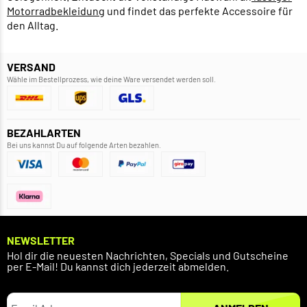
Motorradbekleidung
und findet das perfekte Accessoire für
den Alltag.
VERSAND
Wähle im Bestellprozess, wie deine Ware versendet werden soll.
BEZAHLARTEN
Bei uns kannst Du auf folgende Arten bezahlen.
NEWSLETTER
Hol dir die neuesten Nachrichten, Specials und Gutscheine
per E-Mail! Du kannst dich jederzeit abmelden.