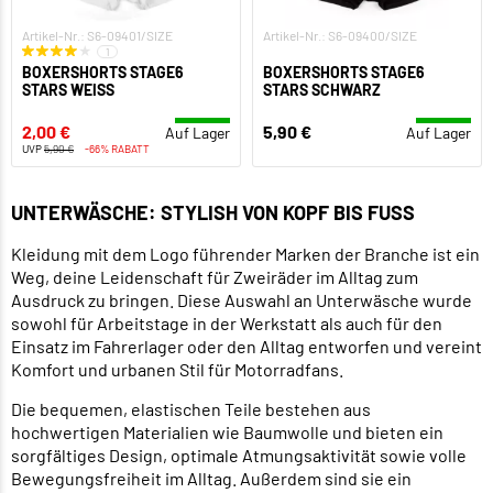
Artikel-Nr.: S6-09401/SIZE
Artikel-Nr.: S6-09400/SIZE
1
BOXERSHORTS STAGE6
BOXERSHORTS STAGE6
STARS WEISS
STARS SCHWARZ
2,00 €
5,90 €
Auf Lager
Auf Lager
UVP
5,90 €
-66% RABATT
UNTERWÄSCHE: STYLISH VON KOPF BIS FUSS
Kleidung mit dem Logo führender Marken der Branche ist ein
Weg, deine Leidenschaft für Zweiräder im Alltag zum
Ausdruck zu bringen. Diese Auswahl an Unterwäsche wurde
sowohl für Arbeitstage in der Werkstatt als auch für den
Einsatz im Fahrerlager oder den Alltag entworfen und vereint
Komfort und urbanen Stil für Motorradfans.
Die bequemen, elastischen Teile bestehen aus
hochwertigen Materialien wie Baumwolle und bieten ein
sorgfältiges Design, optimale Atmungsaktivität sowie volle
Bewegungsfreiheit im Alltag. Außerdem sind sie ein