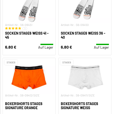
Artikel-Nr.: S6-09451
Artikel-Nr.: S6-09450
1
SOCKEN STAGE6 WEISS 41 - 4
SOCKEN STAGE6 WEISS 36 - 4
5
0
6,80 €
6,80 €
Auf Lager
Auf Lager
STAGE6
STAGE6
Artikel-Nr.: S6-09412/SIZE
Artikel-Nr.: S6-09411/SIZE
BOXERSHORTS STAGE6
BOXERSHORTS STAGE6
SIGNATURE ORANGE
SIGNATURE WEISS