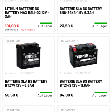
Artikel-Nr.: BS-360115
Artikel-Nr.: BS-300917
LITHIUM BATTERIE BS
BATTERIE SLA BS BATTERY
BATTERY MAX BSLI-02 12V -
6N6-3B/B-1 6V 6,3AH
3AH
101,00 €
23,50 €
Auf Lager
Auf Lager
UVP
115,00 €
-12% RABATT
BS BATTERY
BS BATTERY
Artikel-Nr.: BS-300912
Artikel-Nr.: BS-300638-1
BATTERIE SLA BS BATTERY
BATTERIE SLA BS BATTERY
BTZ7V 12V - 6,8AH
BTZ14S 12V - 11,8AH
56,50 €
84,00 €
Auf Lager
Auf Lager
BS BATTERY
BS BATTERY