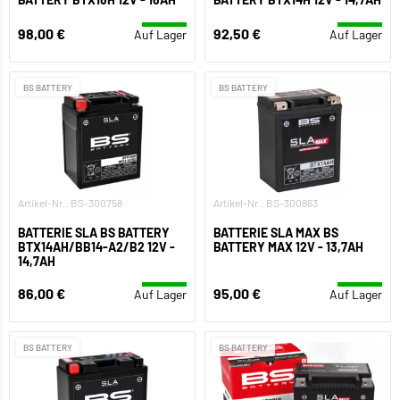
98,00 €
92,50 €
Auf Lager
Auf Lager
BS BATTERY
BS BATTERY
Artikel-Nr.: BS-300758
Artikel-Nr.: BS-300863
BATTERIE SLA BS BATTERY
BATTERIE SLA MAX BS
BTX14AH/BB14-A2/B2 12V -
BATTERY MAX 12V - 13,7AH
14,7AH
86,00 €
95,00 €
Auf Lager
Auf Lager
BS BATTERY
BS BATTERY