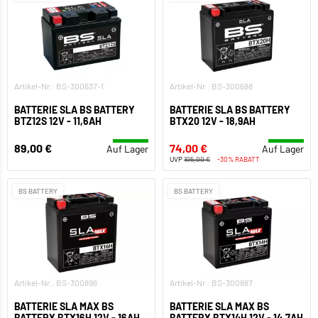
Artikel-Nr.: BS-300637-1
Artikel-Nr.: BS-300688
BATTERIE SLA BS BATTERY
BATTERIE SLA BS BATTERY
BTZ12S 12V - 11,6AH
BTX20 12V - 18,9AH
89,00 €
74,00 €
Auf Lager
Auf Lager
UVP
105,00 €
-30% RABATT
BS BATTERY
BS BATTERY
Artikel-Nr.: BS-300896
Artikel-Nr.: BS-300887
BATTERIE SLA MAX BS
BATTERIE SLA MAX BS
BATTERY BTX16H 12V - 16AH
BATTERY BTX14H 12V - 14,7AH