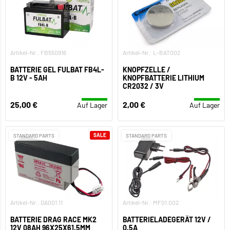
Artikel-Nr.: FB550916
Artikel-Nr.: L-BAT002
BATTERIE GEL FULBAT FB4L-
KNOPFZELLE /
B 12V - 5AH
KNOPFBATTERIE LITHIUM
CR2032 / 3V
25,00 €
2,00 €
Auf Lager
Auf Lager
SALE
STANDARD PARTS
STANDARD PARTS
Artikel-Nr.: DA001.11
Artikel-Nr.: MF01.002
BATTERIE DRAG RACE MK2
BATTERIELADEGERÄT 12V /
12V 08AH 96X25X61,5MM
0.5A