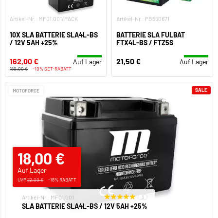
Artikel-Nr.: MF01.001/PACK
Artikel-Nr.: FB550671
10X SLA BATTERIE SLA4L-BS
BATTERIE SLA FULBAT
/ 12V 5AH +25%
FTX4L-BS / FTZ5S
162,00 €
21,50 €
Auf Lager
Auf Lager
180,00 €
-10% SET-RABATT
SALE
MOTOFORCE
18,00 €
Auf Lager
UVP
22,00 €
-18% RABATT
Artikel-Nr.: MF01.001
3
SLA BATTERIE SLA4L-BS / 12V 5AH +25%