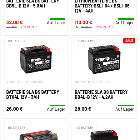
BATTERIE SLA BS BATTERY
LITHIUM BATTERIE BS
BB5L-B 12V - 5,3AH
BATTERY BSLI-04 / BSLI-06
12V - 4AH
32,00 €
110,00 €
Auf Lager
Auf Lager
40,50 €
-21% RABATT
UVP
162,00 €
-32% RABATT
SALE
BS BATTERY
BS BATTERY
Artikel-Nr.: BS-300669
Artikel-Nr.: BS-300665
BATTERIE SLA BS BATTERY
BATTERIE SLA BS BATTERY
BTX4L 12V - 3AH
BB4L-B 12V - 4,2AH
26,00 €
28,00 €
Auf Lager
Auf Lager
BS BATTERY
BS BATTERY