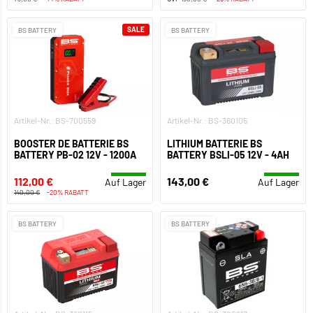
SALE
BS BATTERY
BS BATTERY
Artikel-Nr.: BS-700559
Artikel-Nr.: BS-360105
BOOSTER DE BATTERIE BS
LITHIUM BATTERIE BS
BATTERY PB-02 12V - 1200A
BATTERY BSLI-05 12V - 4AH
112,00 €
143,00 €
Auf Lager
Auf Lager
140,00 €
-20% RABATT
BS BATTERY
BS BATTERY