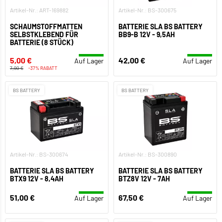
Artikel-Nr.: ART-169882
Artikel-Nr.: BS-300675
SCHAUMSTOFFMATTEN
BATTERIE SLA BS BATTERY
SELBSTKLEBEND FÜR
BB9-B 12V - 9,5AH
BATTERIE (8 STÜCK)
5,00 €
42,00 €
Auf Lager
Auf Lager
7,90 €
-37% RABATT
BS BATTERY
BS BATTERY
Artikel-Nr.: BS-300674
Artikel-Nr.: BS-300890
BATTERIE SLA BS BATTERY
BATTERIE SLA BS BATTERY
BTX9 12V - 8,4AH
BTZ8V 12V - 7AH
51,00 €
67,50 €
Auf Lager
Auf Lager