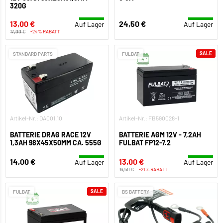
320G
13,00 €
24,50 €
Auf Lager
Auf Lager
17,00 €
-24% RABATT
SALE
STANDARD PARTS
FULBAT
Artikel-Nr.: DA001.10
Artikel-Nr.: FB590028-1
BATTERIE DRAG RACE 12V
BATTERIE AGM 12V - 7,2AH
1,3AH 98X45X50MM CA. 555G
FULBAT FP12-7.2
14,00 €
13,00 €
Auf Lager
Auf Lager
16,50 €
-21% RABATT
SALE
FULBAT
BS BATTERY