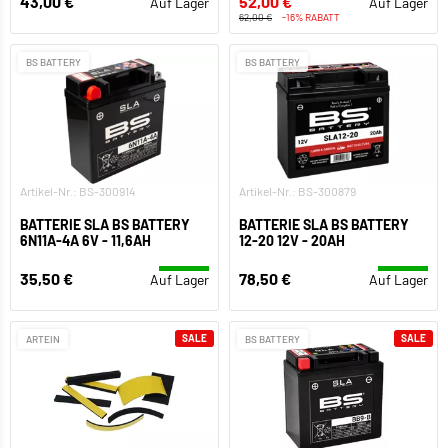
43,00 €
52,00 €
Auf Lager
Auf Lager
62,00 €
-16% RABATT
BS BATTERY
BS BATTERY
Artikel-Nr.: BS-300914
Artikel-Nr.: BS-300879
BATTERIE SLA BS BATTERY
BATTERIE SLA BS BATTERY
6N11A-4A 6V - 11,6AH
12-20 12V - 20AH
35,50 €
78,50 €
Auf Lager
Auf Lager
SALE
SALE
ARTEIN
BS BATTERY