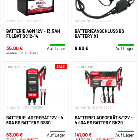
Artikel-Nr.: FB593022
Artikel-Nr.: BS-700573
BATTERIE AGM 12V - 13,5AH
BATTERIEANSCHLUSS BS
FULBAT DC12-14
BATTERY X1
35,00 €
8,80 €
Auf Lager
Auf Lager
44,00 €
-20% RABATT
SALE
BS BATTERY
BS BATTERY
Artikel-Nr.: BS-700566
Artikel-Nr.: BS-700547
BATTERIELADEGERÄT 12V - 4
BATTERIELADEGERÄT 6/12V -
60A BS BATTERY BS30
4 40A BS BATTERY BK20
63,00 €
141,00 €
Auf Lager
Auf Lager
73,00 €
-14% RABATT
UVP
190,00 €
-26% RABATT