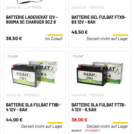
Artikel-Nr.: L-SP168558
Artikel-Nr.: FB550921
BATTERIE LADEGERÄT 12V -
BATTERIE GEL FULBAT FTX9-
800MA SC CHARGER SCZ 8
BS 12V - 8AH
46,50 €
38,50 €
Im Zulauf
Derzeit nicht auf Lager
FULBAT
FULBAT
Artikel-Nr.: FB550642
Artikel-Nr.: FB550641
BATTERIE SLA FULBAT FT9B-
BATTERIE SLA FULBAT FT7B-
4 12V - 8AH
4 12V - 6,5AH
44,00 €
38,00 €
Derzeit nicht auf Lager
Derzeit nicht auf Lager
39,00 €
-3% RABATT