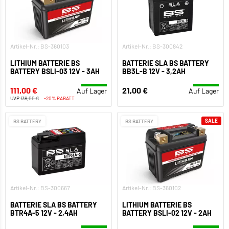
Artikel-Nr.: BS-360103
Artikel-Nr.: BS-300842
LITHIUM BATTERIE BS
BATTERIE SLA BS BATTERY
BATTERY BSLI-03 12V - 3AH
BB3L-B 12V - 3,2AH
111,00 €
21,00 €
Auf Lager
Auf Lager
UVP
138,00 €
-20% RABATT
SALE
BS BATTERY
BS BATTERY
Artikel-Nr.: BS-300667
Artikel-Nr.: BS-360102
BATTERIE SLA BS BATTERY
LITHIUM BATTERIE BS
BTR4A-5 12V - 2,4AH
BATTERY BSLI-02 12V - 2AH