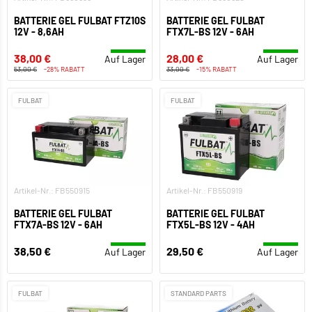
BATTERIE GEL FULBAT FTZ10S
BATTERIE GEL FULBAT
12V - 8,6AH
FTX7L-BS 12V - 6AH
38,00 €
28,00 €
Auf Lager
Auf Lager
53,00 €
-28% RABATT
33,00 €
-15% RABATT
FULBAT
FULBAT
Artikel-Nr.: FB550915
Artikel-Nr.: FB550919
BATTERIE GEL FULBAT
BATTERIE GEL FULBAT
FTX7A-BS 12V - 6AH
FTX5L-BS 12V - 4AH
38,50 €
29,50 €
Auf Lager
Auf Lager
FULBAT
STANDARD PARTS