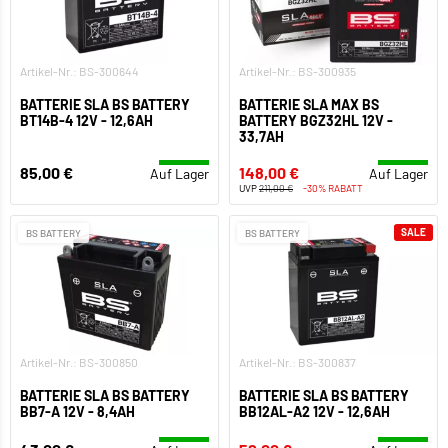
Artikel-Nr.: BS-300644
Artikel-Nr.: BS-300935
BATTERIE SLA BS BATTERY
BATTERIE SLA MAX BS
BT14B-4 12V - 12,6AH
BATTERY BGZ32HL 12V -
33,7AH
85,00 €
148,00 €
Auf Lager
Auf Lager
UVP
211,00 €
-30% RABATT
SALE
BS BATTERY
BS BATTERY
Artikel-Nr.: BS-300850
Artikel-Nr.: BS-300837
BATTERIE SLA BS BATTERY
BATTERIE SLA BS BATTERY
BB7-A 12V - 8,4AH
BB12AL-A2 12V - 12,6AH