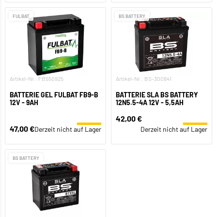
FULBAT
BS BATTERY
Artikel-Nr.: FB550925
Artikel-Nr.: BS-300841
BATTERIE GEL FULBAT FB9-B
BATTERIE SLA BS BATTERY
12V - 9AH
12N5.5-4A 12V - 5,5AH
42,00 €
47,00 €
Derzeit nicht auf Lager
Derzeit nicht auf Lager
BS BATTERY