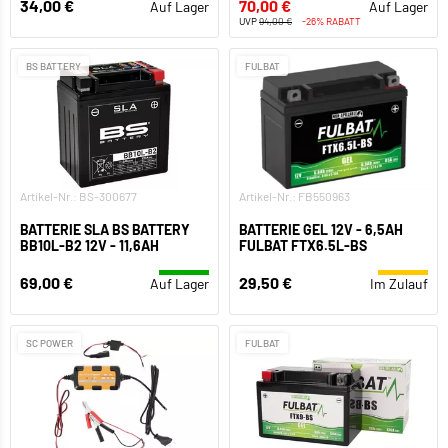
34,00 €
70,00 €
Auf Lager
Auf Lager
UVP
94,00 €
-26% RABATT
BS BATTERY
FULBAT
Artikel-Nr.: BS-300677
Artikel-Nr.: FB550963
BATTERIE SLA BS BATTERY
BATTERIE GEL 12V - 6,5AH
BB10L-B2 12V - 11,6AH
FULBAT FTX6.5L-BS
69,00 €
29,50 €
Auf Lager
Im Zulauf
SC POWER
FULBAT