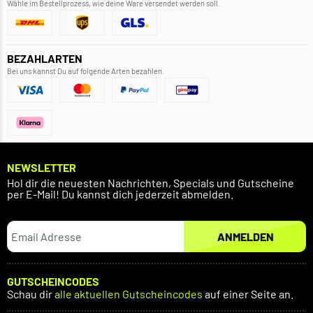
Wähle im Bestellprozess, wie deine Ware versendet werden soll.
BEZAHLARTEN
Bei uns kannst Du auf folgende Arten bezahlen.
NEWSLETTER
Hol dir die neuesten Nachrichten, Specials und Gutscheine
per E-Mail! Du kannst dich jederzeit abmelden.
ANMELDEN
GUTSCHEINCODES
Schau dir
alle aktuellen Gutscheincodes
auf einer Seite an.