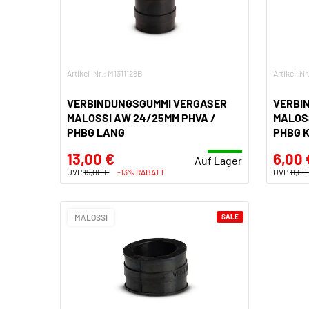
Artikel-Nr.: M1311128B
Artikel-N
VERBINDUNGSGUMMI VERGASER
VERBI
MALOSSI AW 24/25MM PHVA /
MALOSS
PHBG LANG
PHBG 
13,00 €
6,00 
Auf Lager
UVP
15,00 €
-13% RABATT
UVP
11,00
MALOSSI
SALE