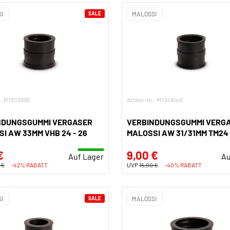
I
SALE
MALOSSI
r.: M130399B
Artikel-Nr.: M134814B
NDUNGSGUMMI VERGASER
VERBINDUNGSGUMMI VERG
I AW 33MM VHB 24 - 26
MALOSSI AW 31/31MM TM24 
€
9,00 €
Auf Lager
Au
 €
-42% RABATT
UVP
15,00 €
-40% RABATT
I
SALE
MALOSSI