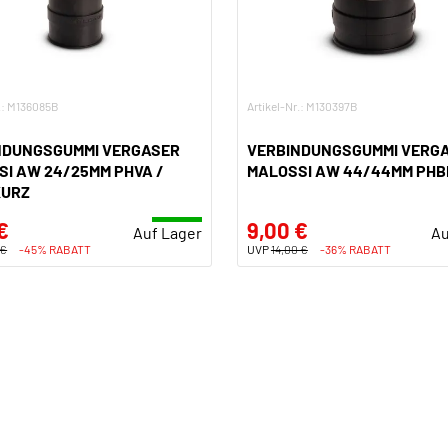
r.: M136085B
Artikel-Nr.: M130397B
NDUNGSGUMMI VERGASER
VERBINDUNGSGUMMI VERG
I AW 24/25MM PHVA /
MALOSSI AW 44/44MM PHBE
KURZ
€
9,00 €
Auf Lager
Au
 €
-45% RABATT
UVP
14,00 €
-36% RABATT