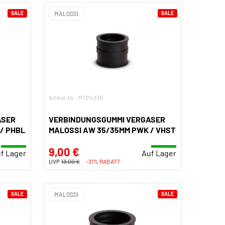
SALE
MALOSSI
SALE
Artikel-Nr.: M131433B
ASER
VERBINDUNGSGUMMI VERGASER
/ PHBL
MALOSSI AW 35/35MM PWK / VHST
9,00 €
f Lager
Auf Lager
UVP
13,00 €
-31% RABATT
SALE
MALOSSI
SALE