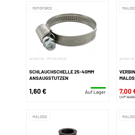
MOTOFORCE
MALOSS
Artikel-Nr.: MF48.00033
Artikel-N
SCHLAUCHSCHELLE 25-40MM
VERBI
ANSAUGSTUTZEN
MALOSS
1,60 €
7,00 
Auf Lager
UVP
12,00
MALOSSI
MALOSS