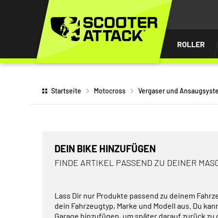
UM
HALT
INGEN
ROLLER
Startseite
Motocross
Vergaser und Ansaugsyst
DEIN BIKE HINZUFÜGEN
FINDE ARTIKEL PASSEND ZU DEINER MAS
Lass Dir nur Produkte passend zu deinem Fahrz
dein Fahrzeugtyp, Marke und Modell aus. Du kan
Garage hinzufügen, um später darauf zurück zu 