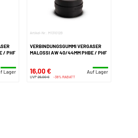
Artikel-Nr.: M131012B
ASER
VERBINDUNGSGUMMI VERGASER
 / PHF
MALOSSI AW 40/44MM PHBE / PHF
16,00 €
f Lager
Auf Lager
UVP
26,00 €
-38% RABATT