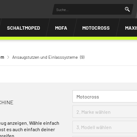
SCHALTMOPED
MOFA
MOTOCROSS
MAXI
em
Ansaugstutzen und Einlasssysteme
(9)
CHINE
eug anzeigen. Wähle einfach
nst es auch einfach deiner
greifen.