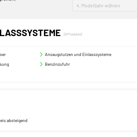
NLASSSYSTEME
(9 Produkte)
ser
Ansaugstutzen und Einlasssysteme
sung
Benzinzufuhr
reis absteigend