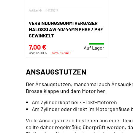
Artikel-Nr.: M131017
VERBINDUNGSGUMMI VERGASER
MALOSSI AW 40/44MM PHBE / PHF
GEWINKELT
7,00 €
Auf Lager
UVP
12,00 €
-42% RABATT
ANSAUGSTUTZEN
Der Ansaugstutzen, manchmal auch Ansaugkrü
Drosselklappe und dem Motor her:
Am Zylinderkopf bei 4-Takt-Motoren
Am Zylinder oder direkt im Motorgehäuse 
Viele Ansaugstutzen bestehen aus einer flex
sollte daher regelmäßig überprüft werden, da