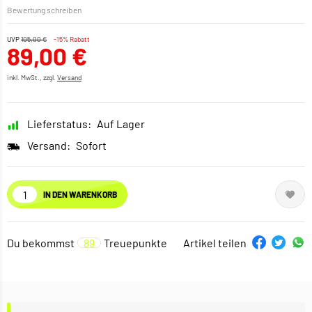
Bewertung schreiben
UVP
105,00 €
-15% Rabatt
89,00 €
inkl. MwSt., zzgl.
Versand
Lieferstatus:
Auf Lager
Versand:
Sofort
IN DEN WARENKORB
Du bekommst
89
Treuepunkte
Artikel teilen