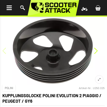
UM
HALT
INGEN
POLINI
Artikel-Nr.:
U250.025
KUPPLUNGSGLOCKE POLINI EVOLUTION 2 PIAGGIO /
PEUGEOT / GY6