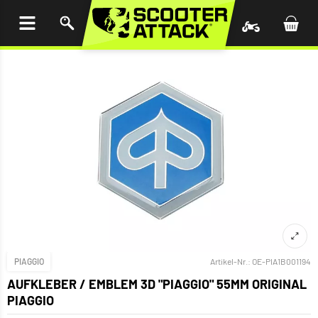
UM
HALT
INGEN
PIAGGIO
Artikel-Nr.:
OE-PIA1B001194
AUFKLEBER / EMBLEM 3D "PIAGGIO" 55MM ORIGINAL
PIAGGIO