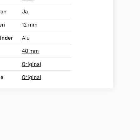
ion
Ja
en
12 mm
linder
Alu
40 mm
Original
ge
Original