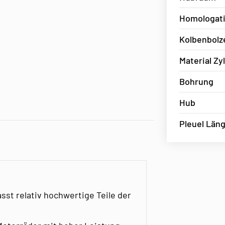
Homologat
Kolbenbolz
Material Zy
Bohrung
Hub
Pleuel Län
st relativ hochwertige Teile der