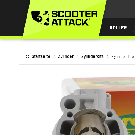
UM
HALT
INGEN
ROLLER
Startseite
Zylinder
Zylinderkits
Zylinder To