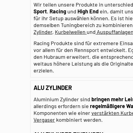
Wir teilen unsere Produkte in unterschie
Sport
,
Racing
und
High End
ein, damit un
für ihr Setup auswählen können. Es ist hier
demselben Tuningbereich zu kombinieren, 
Zylinder
,
Kurbelwellen
und
Auspuffanlage
Racing Produkte sind für extremere Ein
vor allem für den Rennsport entwickelt. E
den Hubraum erweitert, die entsprechend
weitaus höhere Leistung als die Originalt
erzielen.
ALU ZYLINDER
Aluminium Zylinder sind
bringen mehr Le
allerdings erfordern sie
regelmäßigere W
Komponenten wie einer
verstärkten Kurb
Vergaser
kombiniert werden.