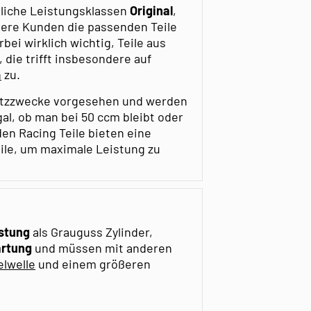
dliche Leistungsklassen
Original
,
sere Kunden die passenden Teile
bei wirklich wichtig, Teile aus
die trifft insbesondere auf
n
zu.
satzzwecke vorgesehen und werden
gal, ob man bei 50 ccm bleibt oder
en Racing Teile bieten eine
eile, um maximale Leistung zu
istung
als Grauguss Zylinder,
artung
und müssen mit anderen
elwelle
und einem größeren