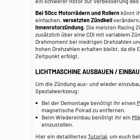
ein schwerer Rotor zur Verbesserung de
Bei 50cc Motorrädern und Rollern
könnt i
einfachen,
versetzten Zündkeil
verändern, 
Innenrotorzündung
. Die meisten Racing 
zusätzlich über eine CDI mit variablem Z
Drehmoment bei niedrigen Drehzahlen und
hohen Drehzahlen erhalten bleibt, da die
Zeitpunkt erfolgt.
LICHTMASCHINE AUSBAUEN / EINBA
Um die Zündung aus- und wieder einzubau
Spezialwerkzeug:
Bei der Demontage benötigt ihr einen
P
magnetische Polrad zu entfernen.
Beim Wiedereinbau benötigt ihr ein
Mi
einzustellen.
Hier ein detailliertes
Tutorial
, um euch be