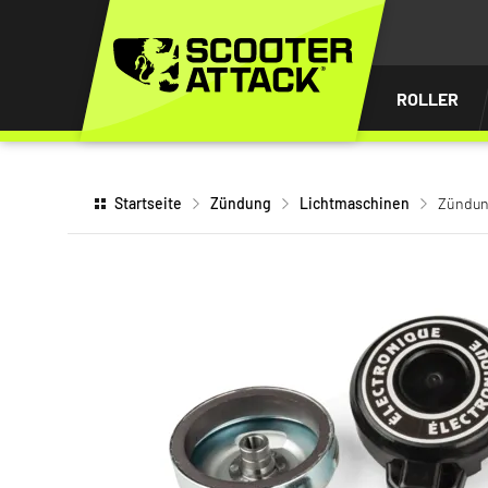
UM
HALT
INGEN
ROLLER
Startseite
Zündung
Lichtmaschinen
Zündung