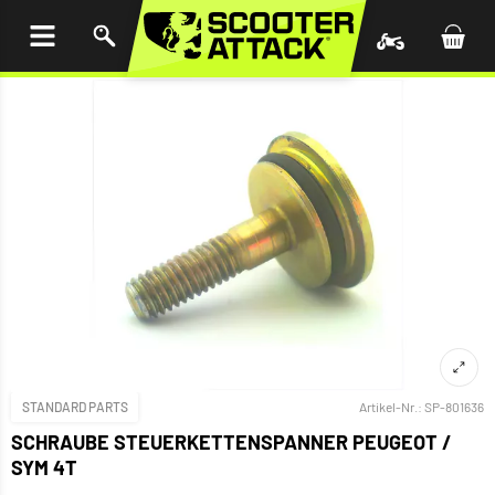
UM
HALT
INGEN
STANDARD PARTS
Artikel-Nr.:
SP-801636
SCHRAUBE STEUERKETTENSPANNER PEUGEOT /
SYM 4T