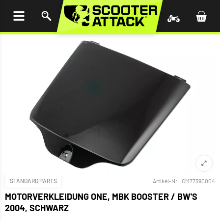
UM
HALT
INGEN
STANDARD PARTS
Artikel-Nr.:
CM77390004
MOTORVERKLEIDUNG ONE, MBK BOOSTER / BW'S
2004, SCHWARZ