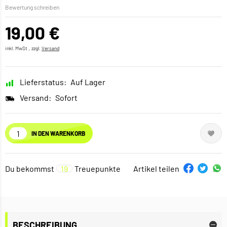
Bewertung schreiben
19,00 €
inkl. MwSt., zzgl.
Versand
Lieferstatus:
Auf Lager
Versand:
Sofort
IN DEN WARENKORB
Du bekommst
19
Treuepunkte
Artikel teilen
BESCHREIBUNG