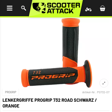
UM
HALT
INGEN
PROGRIP
Artikel-Nr.:
PG732-07
LENKERGRIFFE PROGRIP 732 ROAD SCHWARZ /
ORANGE