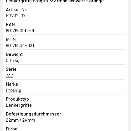
Lenkergriffe Progrip 732 Road schwarz / orange
Artikel-Nr.
PG732-07
EAN
801766091246
GTIN
801766044921
Gewicht
0,15 kg
Serie
732
Marke
ProGrip
Produkttyp
Lenkergriffe
Befestigungsdurchmesser
22mm / 24mm
Farbe