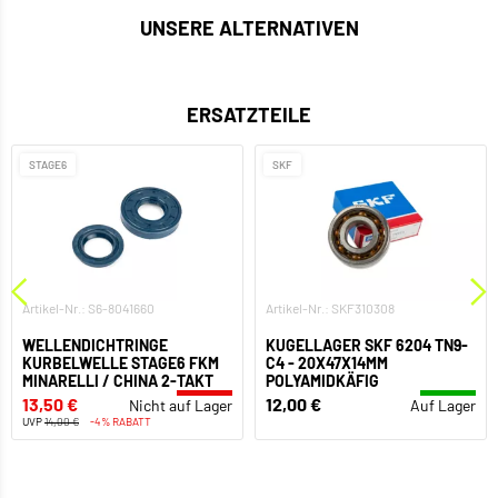
UNSERE ALTERNATIVEN
ERSATZTEILE
STAGE6
SKF
Artikel-Nr.: S6-8041660
Artikel-Nr.: SKF310308
WELLENDICHTRINGE
KUGELLAGER SKF 6204 TN9-
KURBELWELLE STAGE6 FKM
C4 - 20X47X14MM
MINARELLI / CHINA 2-TAKT
POLYAMIDKÄFIG
13,50 €
12,00 €
Nicht auf Lager
Auf Lager
UVP
14,00 €
-4% RABATT