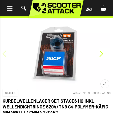
UM
HALT
INGEN
STAGE6
Artikel-Nr.:
S6-80366C4/TN9
KURBELWELLENLAGER SET STAGE6 HQ INKL.
WELLENDICHTRINGE 6204/TN9 C4 POLYMER-KÄFIG
MINARELLI / CHINA 2-TAKT