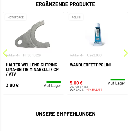
ERGÄNZENDE PRODUKTE
MOTOFORCE
POLINI
Artikel-Nr.: MF60.16629
Artikel-Nr.: U242.030
HALTER WELLENDICHTRING
WANDLERFETT POLINI
LIMA-SEITIG MINARELLI / CPI
/ ATV
5,00 €
Auf Lager
3,80 €
Auf Lager
250,00 € / 1 kg
UVP
5,40 €
-7% RABATT
UNSERE EMPFEHLUNGEN