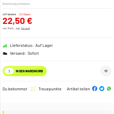
Bewertung schreiben
UVP
23,00 €
-2% Rabatt
22,50 €
inkl. MwSt., zzgl.
Versand
Lieferstatus:
Auf Lager
Versand:
Sofort
IN DEN WARENKORB
Du bekommst
22
Treuepunkte
Artikel teilen