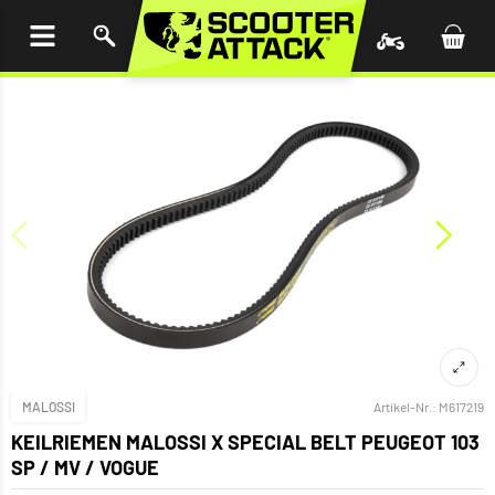
UM
HALT
INGEN
MALOSSI
Artikel-Nr.:
M617219
KEILRIEMEN MALOSSI X SPECIAL BELT PEUGEOT 103
SP / MV / VOGUE