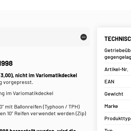
TECHNISC
Getriebeüb
gegengelag
1998
Artikel-Nr.
(3,00),
nicht im Variomatikdeckel
EAN
ig vorgepresst.
ung im Variomatikdeckel
Gewicht
Marke
 10" mit Ballonreifen (Typhoon / TPH)
len 10" Reifen verwendet werden (Zip)
Produkttyp
Typ
998 hergestellt wurden, wird die