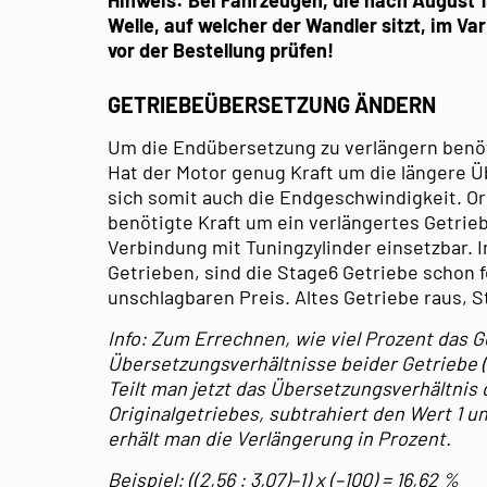
Welle, auf welcher der Wandler sitzt, im Va
vor der Bestellung prüfen!
GETRIEBEÜBERSETZUNG ÄNDERN
Um die Endübersetzung zu verlängern benöti
Hat der Motor genug Kraft um die längere 
sich somit auch die Endgeschwindigkeit. Ori
benötigte Kraft um ein verlängertes Getrieb
Verbindung mit Tuningzylinder einsetzbar.
Getrieben, sind die Stage6 Getriebe schon 
unschlagbaren Preis. Altes Getriebe raus, St
Info: Zum Errechnen, wie viel Prozent das G
Übersetzungsverhältnisse beider Getriebe 
Teilt man jetzt das Übersetzungsverhältnis
Originalgetriebes, subtrahiert den Wert 1 un
erhält man die Verlängerung in Prozent.
Beispiel: ((2,56 : 3,07)–1) x (–100) = 16,62 %