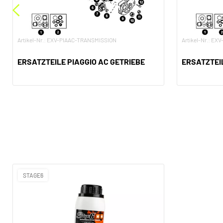
Artikel-Nr.: EXV-PIAAC-TRANSMISSION
Artikel-Nr.: E
ERSATZTEILE PIAGGIO AC GETRIEBE
ERSATZTEIL
STAGE6