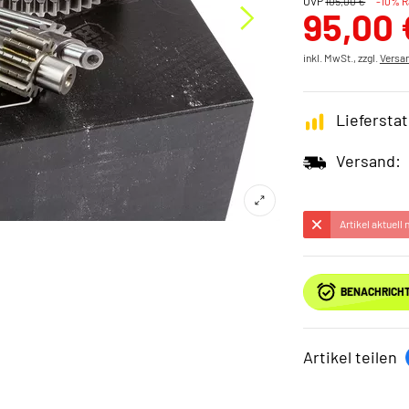
UVP
105,00 €
-10% R
95,00 
inkl. MwSt., zzgl.
Versa
Lieferstat
Versand:
Artikel aktuell
BENACHRICHT
Artikel teilen