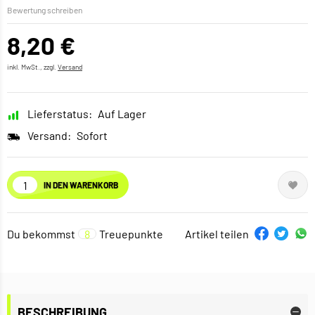
Bewertung schreiben
8,20 €
inkl. MwSt., zzgl.
Versand
Lieferstatus:
Auf Lager
Versand:
Sofort
IN DEN WARENKORB
Du bekommst
8
Treuepunkte
Artikel teilen
BESCHREIBUNG