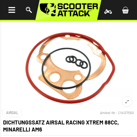
UM
HALT
INGEN
AIRSAL
Artikel-Nr.:
C14137550
DICHTUNGSSATZ AIRSAL RACING XTREM 88CC,
MINARELLI AM6