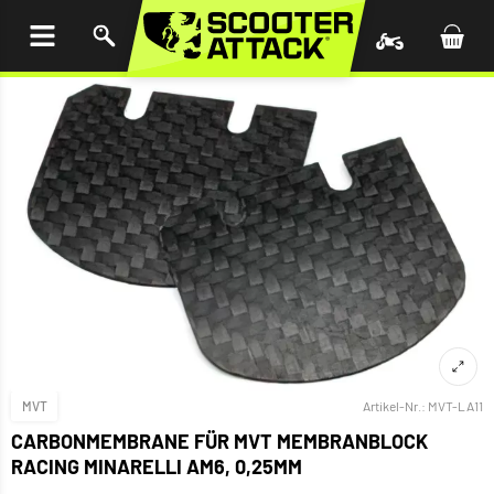
UM
HALT
INGEN
MVT
Artikel-Nr.:
MVT-LA11
CARBONMEMBRANE FÜR MVT MEMBRANBLOCK
RACING MINARELLI AM6, 0,25MM