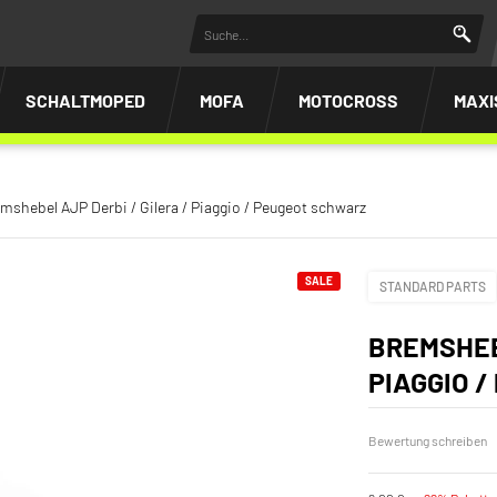
SCHALTMOPED
MOFA
MOTOCROSS
MAXI
mshebel AJP Derbi / Gilera / Piaggio / Peugeot schwarz
SALE
STANDARD PARTS
BREMSHEB
PIAGGIO 
Bewertung schreiben