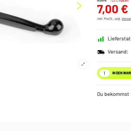
9,00 €
-22% Rabatt
7,00 €
inkl. MwSt., zzgl.
Versa
Lieferstat
Versand:
IN DEN WA
Du bekommst