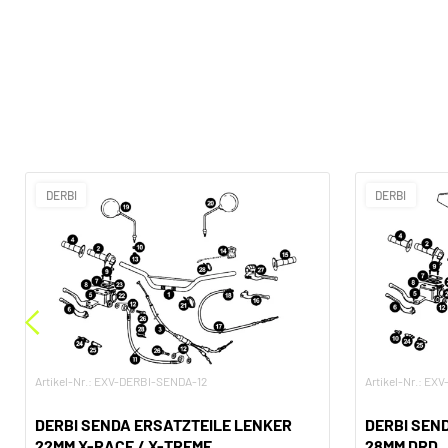
DERBI
DERBI
Artikel-Nr.: EXV-DERBI-SENDA-12
Artikel-Nr.: EX
DERBI SENDA ERSATZTEILE LENKER
DERBI SEN
22MM X-RACE / X-TREME
28MM DRD