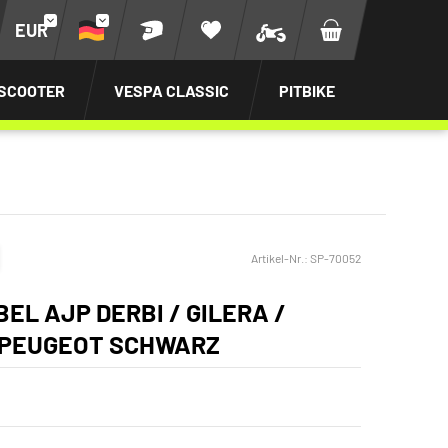
EUR
SCOOTER
VESPA CLASSIC
PITBIKE
Artikel-Nr.:
SP-70052
EL AJP DERBI / GILERA /
/ PEUGEOT SCHWARZ