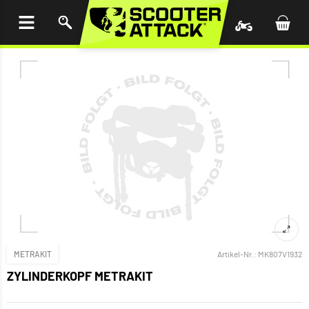
UM
HALT
INGEN
METRAKIT
Artikel-Nr.:
MK807V1932
ZYLINDERKOPF METRAKIT