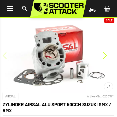
UM
HALT
INGEN
SALE
AIRSAL
Artikel-Nr.:
C2051541
ZYLINDER AIRSAL ALU SPORT 50CCM SUZUKI SMX /
RMX