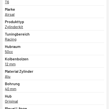
T6
Marke
Airsal
Produkttyp
Zylinderkit
Tuningbereich
Racing
Hubraum
50cc
Kolbenbolzen
12 mm
Material Zylinder
Alu
Bohrung
40 mm
Hub
Original
Pleuel Länge