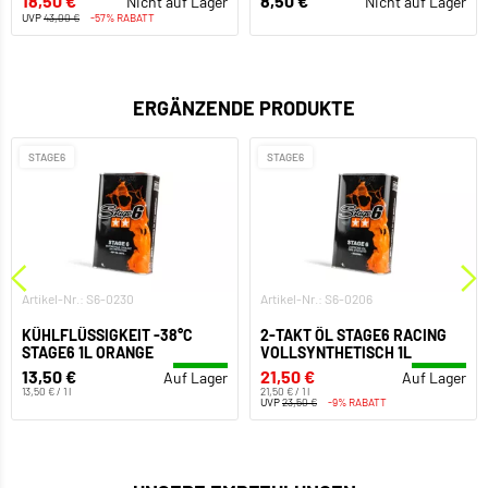
18,50 €
8,50 €
Nicht auf Lager
Nicht auf Lager
UVP
43,00 €
-57% RABATT
ERGÄNZENDE PRODUKTE
STAGE6
STAGE6
Artikel-Nr.: S6-0230
Artikel-Nr.: S6-0206
KÜHLFLÜSSIGKEIT -38°C
2-TAKT ÖL STAGE6 RACING
STAGE6 1L ORANGE
VOLLSYNTHETISCH 1L
13,50 €
21,50 €
Auf Lager
Auf Lager
13,50 € / 1 l
21,50 € / 1 l
UVP
23,50 €
-9% RABATT