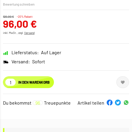
Bewertung schreiben
120,00 €
-20% Rabatt
96,00 €
inkl. MwSt., zzgl.
Versand
Lieferstatus:
Auf Lager
Versand:
Sofort
IN DEN WARENKORB
Du bekommst
96
Treuepunkte
Artikel teilen