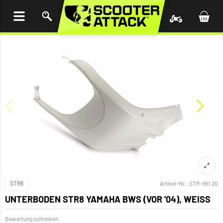
UM
HALT
INGEN
STR8
Artikel-Nr.:
STR-991.20
UNTERBODEN STR8 YAMAHA BWS (VOR '04), WEISS
Bewertung schreiben