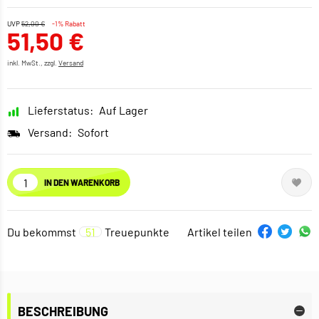
UVP
52,00 €
-1% Rabatt
51,50 €
inkl. MwSt., zzgl.
Versand
Lieferstatus:
Auf Lager
Versand:
Sofort
IN DEN WARENKORB
Du bekommst
51
Treuepunkte
Artikel teilen
BESCHREIBUNG