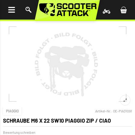
UM
HALT
INGEN
PIAGGIO
Artikel-Nr.:
OE-PIA31091
SCHRAUBE M6 X 22 SW10 PIAGGIO ZIP / CIAO
Bewertung schreiben