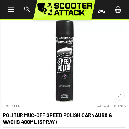
UM
HALT
INGEN
MUC-OFF
Artikel-Nr.:
MUC627
POLITUR MUC-OFF SPEED POLISH CARNAUBA &
WACHS 400ML (SPRAY)