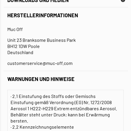
HERSTELLERINFORMATIONEN
SICHERHEITSDATENBLATT
Muc Off
Unit 23 Branksome Business Park
BH12 1DW Poole
Deutschland
customerservice@muc-off.com
WARNUNGEN UND HINWEISE
· 2.1 Einstufung des Stoffs oder Gemischs
Einstufung gemäß Verordnung (EG) Nr. 1272/2008
Aerosol 1 H222-H229 Extrem entzündbares Aerosol.
Behälter steht unter Druck: kann bei Erwärmung
bersten.
· 2.2 Kennzeichnungselemente