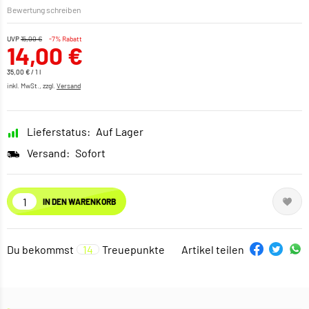
Bewertung schreiben
UVP
15,00 €
-7% Rabatt
14,00 €
35,00 € / 1 l
inkl. MwSt., zzgl.
Versand
Lieferstatus:
Auf Lager
Versand:
Sofort
IN DEN WARENKORB
Du bekommst
14
Treuepunkte
Artikel teilen