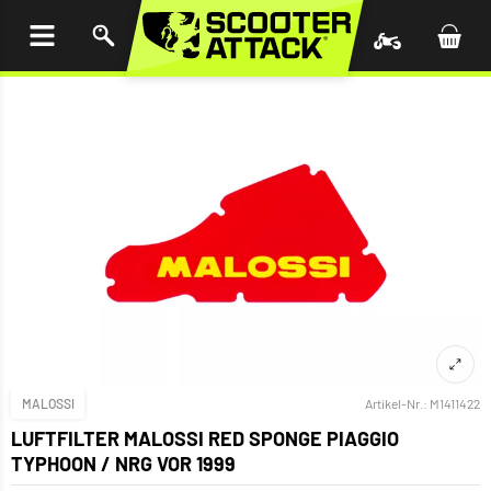
UM
HALT
INGEN
MALOSSI
Artikel-Nr.:
M1411422
LUFTFILTER MALOSSI RED SPONGE PIAGGIO
TYPHOON / NRG VOR 1999