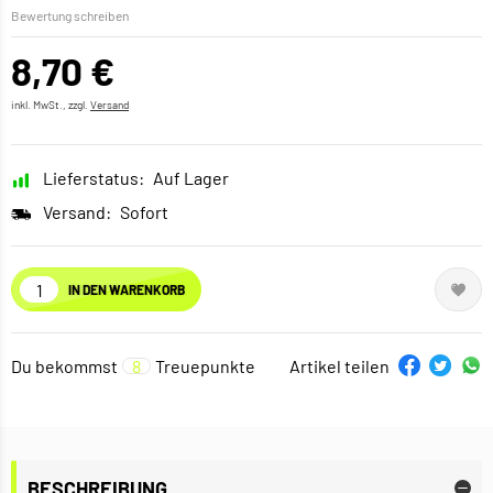
Bewertung schreiben
8,70 €
inkl. MwSt., zzgl.
Versand
Lieferstatus:
Auf Lager
Versand:
Sofort
IN DEN WARENKORB
Du bekommst
8
Treuepunkte
Artikel teilen
BESCHREIBUNG