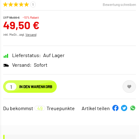
Bewertung schreiben
UVP
55,00 €
-10% Rabatt
49,50 €
inkl. MwSt., zzgl.
Versand
Lieferstatus:
Auf Lager
Versand:
Sofort
IN DEN WARENKORB
Du bekommst
49
Treuepunkte
Artikel teilen