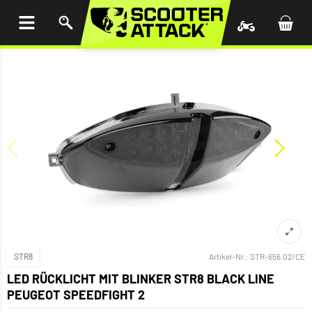
UM
HALT
INGEN
STR8
Artikel-Nr.:
STR-656.02/CE
LED RÜCKLICHT MIT BLINKER STR8 BLACK LINE
PEUGEOT SPEEDFIGHT 2